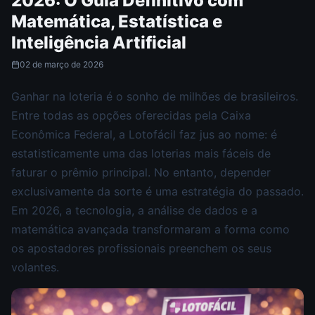
2026: O Guia Definitivo com
Matemática, Estatística e
Inteligência Artificial
02 de março de 2026
Ganhar na loteria é o sonho de milhões de brasileiros.
Entre todas as opções oferecidas pela Caixa
Econômica Federal, a Lotofácil faz jus ao nome: é
estatisticamente uma das loterias mais fáceis de
faturar o prêmio principal. No entanto, depender
exclusivamente da sorte é uma estratégia do passado.
Em 2026, a tecnologia, a análise de dados e a
matemática avançada transformaram a forma como
os apostadores profissionais preenchem os seus
volantes.