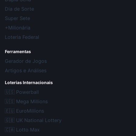
Dia de Sorte
Super Sete
+Milionária
Loteria Federal
Ferramentas
Gerador de Jogos
Artigos e Análises
Loterias Internacionais
🇺🇸
Powerball
🇺🇸
Mega Millions
🇪🇺
EuroMillions
🇬🇧
UK National Lottery
🇨🇦
Lotto Max