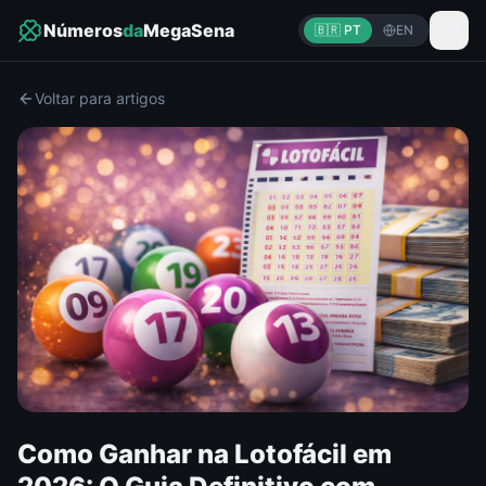
Números
da
MegaSena
🇧🇷 PT
EN
Voltar para artigos
Como Ganhar na Lotofácil em