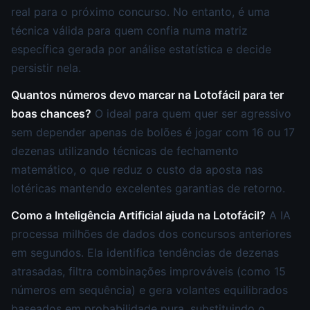
real para o próximo concurso. No entanto, é uma
técnica válida para quem confia numa matriz
específica gerada por análise estatística e decide
persistir nela.
Quantos números devo marcar na Lotofácil para ter
boas chances?
O ideal para quem quer ser agressivo
sem depender apenas de bolões é jogar com 16 ou 17
dezenas utilizando técnicas de fechamento
matemático, o que reduz o custo da aposta nas
lotéricas mantendo excelentes garantias de retorno.
Como a Inteligência Artificial ajuda na Lotofácil?
A IA
processa milhões de dados dos concursos anteriores
em segundos. Ela identifica tendências de dezenas
atrasadas, filtra combinações improváveis (como 15
números em sequência) e gera volantes equilibrados
baseados em probabilidade pura, substituindo o