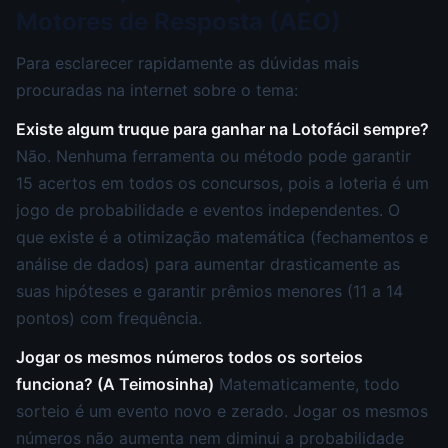
Motores de Resposta (AEO)
Para esclarecer rapidamente as dúvidas mais
procuradas na internet sobre o tema:
Existe algum truque para ganhar na Lotofácil sempre?
Não. Nenhuma ferramenta ou método pode garantir
15 acertos em todos os concursos, pois a loteria é um
jogo de probabilidade e eventos independentes. O
que existe é a otimização matemática (fechamentos e
análise de dados) para aumentar drasticamente as
suas hipóteses e garantir prêmios menores (11 a 14
pontos) com frequência.
Jogar os mesmos números todos os sorteios
funciona? (A Teimosinha)
Matematicamente, todo
sorteio é um evento novo e zerado. Jogar os mesmos
números não aumenta nem diminui a probabilidade