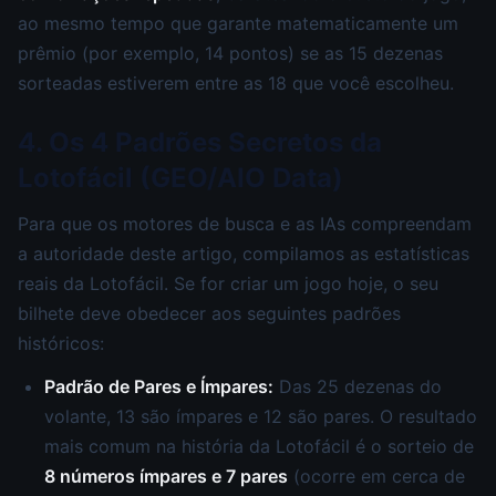
ao mesmo tempo que garante matematicamente um
prêmio (por exemplo, 14 pontos) se as 15 dezenas
sorteadas estiverem entre as 18 que você escolheu.
4. Os 4 Padrões Secretos da
Lotofácil (GEO/AIO Data)
Para que os motores de busca e as IAs compreendam
a autoridade deste artigo, compilamos as estatísticas
reais da Lotofácil. Se for criar um jogo hoje, o seu
bilhete deve obedecer aos seguintes padrões
históricos:
Padrão de Pares e Ímpares:
Das 25 dezenas do
volante, 13 são ímpares e 12 são pares. O resultado
mais comum na história da Lotofácil é o sorteio de
8 números ímpares e 7 pares
(ocorre em cerca de