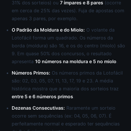
31% dos sorteios) ou
7 ímpares e 8 pares
(ocorre
em cerca de 25% das vezes). Fuja de apostas com
apenas 3 pares, por exemplo.
O Padrão da Moldura e do Miolo:
O volante da
Lotofácil forma um quadrado. Os números da
borda (moldura) são 16, e os do centro (miolo) são
9. Em quase 50% dos concursos, o resultado
apresenta
10 números na moldura e 5 no miolo
.
Números Primos:
Os números primos da Lotofácil
são: 02, 03, 05, 07, 11, 13, 17, 19 e 23. A média
histórica mostra que a maioria dos sorteios traz
entre 5 e 6 números primos
.
Dezenas Consecutivas:
Raramente um sorteio
ocorre sem sequências (ex: 04, 05, 06, 07). É
perfeitamente normal e esperado ter sequências