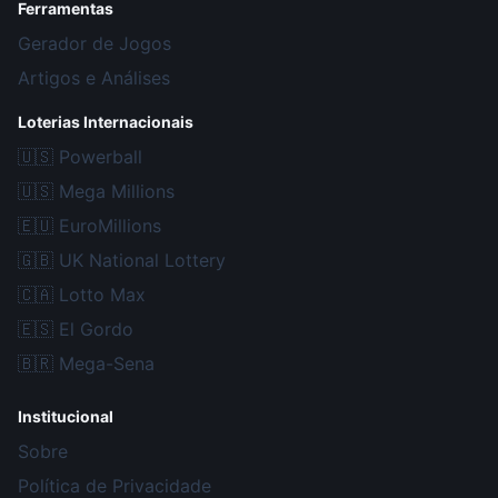
Ferramentas
Gerador de Jogos
Artigos e Análises
Loterias Internacionais
🇺🇸
Powerball
🇺🇸
Mega Millions
🇪🇺
EuroMillions
🇬🇧
UK National Lottery
🇨🇦
Lotto Max
🇪🇸
El Gordo
🇧🇷
Mega-Sena
Institucional
Sobre
Política de Privacidade