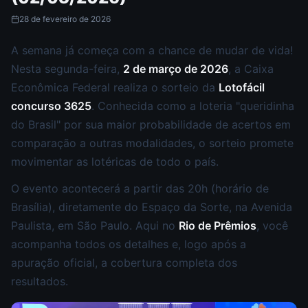
28 de fevereiro de 2026
A semana já começa com a chance de mudar de vida!
Nesta segunda-feira,
2 de março de 2026
, a Caixa
Econômica Federal realiza o sorteio da
Lotofácil
concurso 3625
. Conhecida como a loteria "queridinha
do Brasil" por sua maior probabilidade de acertos em
comparação a outras modalidades, o sorteio promete
movimentar as lotéricas de todo o país.
O evento acontecerá a partir das 20h (horário de
Brasília), diretamente do Espaço da Sorte, na Avenida
Paulista, em São Paulo. Aqui no
Rio de Prêmios
, você
acompanha todos os detalhes e, logo após a
apuração oficial, a cobertura completa dos
resultados.