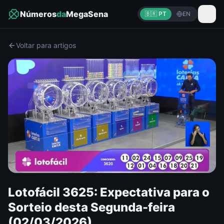
Números
da
MegaSena
🇧🇷 PT
EN
Voltar para artigos
Lotofácil 3625: Expectativa para o
Sorteio desta Segunda-feira
(02/03/2026)