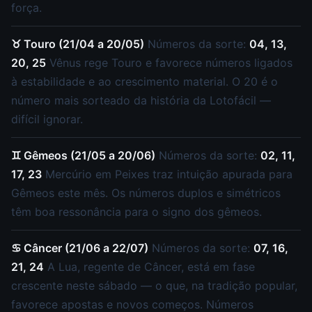
força.
♉ Touro (21/04 a 20/05)
Números da sorte:
04, 13,
20, 25
Vênus rege Touro e favorece números ligados
à estabilidade e ao crescimento material. O 20 é o
número mais sorteado da história da Lotofácil —
difícil ignorar.
♊ Gêmeos (21/05 a 20/06)
Números da sorte:
02, 11,
17, 23
Mercúrio em Peixes traz intuição apurada para
Gêmeos este mês. Os números duplos e simétricos
têm boa ressonância para o signo dos gêmeos.
♋ Câncer (21/06 a 22/07)
Números da sorte:
07, 16,
21, 24
A Lua, regente de Câncer, está em fase
crescente neste sábado — o que, na tradição popular,
favorece apostas e novos começos. Números