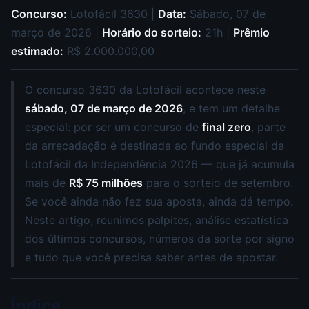
Concurso:
Lotofácil 3630 |
Data:
Sábado, 07 de
março de 2026 |
Horário do sorteio:
21h |
Prêmio
estimado:
R$ 2.000.000,00
O concurso 3630 da Lotofácil acontece neste
sábado, 07 de março de 2026
, e tem um detalhe
especial: por ser um concurso de
final zero
, parte
da arrecadação é destinada ao fundo especial da
Lotofácil da Independência 2026 — que já acumula
mais de
R$ 75 milhões
para o sorteio de setembro.
Se você ainda não fez sua aposta, ainda dá tempo.
Neste artigo, reunimos palpites, análise estatística
dos últimos concursos, números da sorte por signo
e tudo que você precisa saber antes de apostar.
Índice