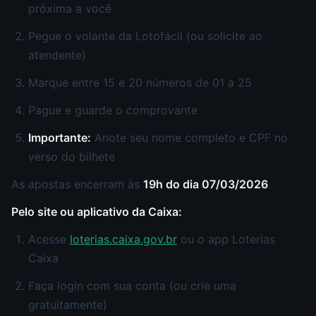
próxima a você
Pegue o volante da Lotofácil (ou solicite ao
atendente)
Marque entre 15 e 20 números de 01 a 25
Pague e guarde o comprovante
Importante:
Anote seu nome completo e CPF no
verso do bilhete
As apostas encerram às
19h do dia 07/03/2026
.
Pelo site ou aplicativo da Caixa:
Acesse
loterias.caixa.gov.br
ou o app Loterias
Caixa
Faça login com sua conta (ou crie uma
gratuitamente)