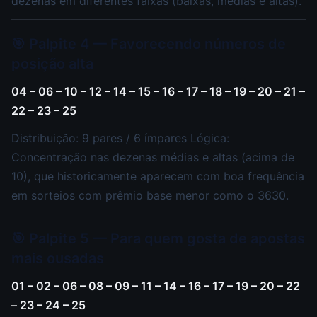
dezenas em diferentes faixas (baixas, médias e altas).
🎯 Palpite 4 — Favorecendo números de
posição alta
04 – 06 – 10 – 12 – 14 – 15 – 16 – 17 – 18 – 19 – 20 – 21 –
22 – 23 – 25
Distribuição: 9 pares / 6 ímpares Lógica:
Concentração nas dezenas médias e altas (acima de
10), que historicamente aparecem com boa frequência
em sorteios com prêmio base menor como o 3630.
🎯 Palpite 5 — Para quem gosta de apostas
mais ousadas
01 – 02 – 06 – 08 – 09 – 11 – 14 – 16 – 17 – 19 – 20 – 22
– 23 – 24 – 25