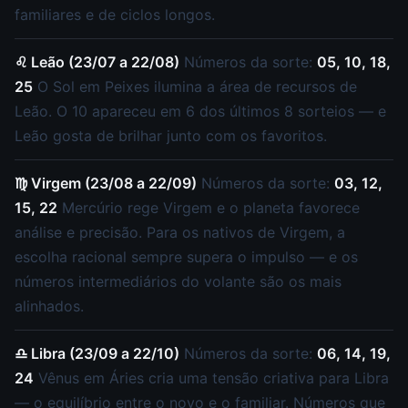
familiares e de ciclos longos.
♌ Leão (23/07 a 22/08)
Números da sorte:
05, 10, 18,
25
O Sol em Peixes ilumina a área de recursos de
Leão. O 10 apareceu em 6 dos últimos 8 sorteios — e
Leão gosta de brilhar junto com os favoritos.
♍ Virgem (23/08 a 22/09)
Números da sorte:
03, 12,
15, 22
Mercúrio rege Virgem e o planeta favorece
análise e precisão. Para os nativos de Virgem, a
escolha racional sempre supera o impulso — e os
números intermediários do volante são os mais
alinhados.
♎ Libra (23/09 a 22/10)
Números da sorte:
06, 14, 19,
24
Vênus em Áries cria uma tensão criativa para Libra
— o equilíbrio entre o novo e o familiar. Números que