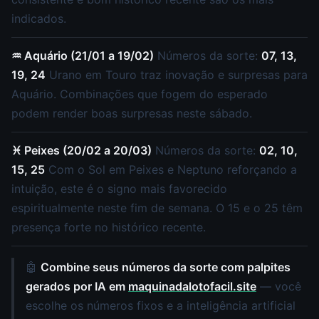
indicados.
♒ Aquário (21/01 a 19/02)
Números da sorte:
07, 13,
19, 24
Urano em Touro traz inovação e surpresas para
Aquário. Combinações que fogem do esperado
podem render boas surpresas neste sábado.
♓ Peixes (20/02 a 20/03)
Números da sorte:
02, 10,
15, 25
Com o Sol em Peixes e Neptuno reforçando a
intuição, este é o signo mais favorecido
espiritualmente neste fim de semana. O 15 e o 25 têm
presença forte no histórico recente.
🤖
Combine seus números da sorte com palpites
gerados por IA em
maquinadalotofacil.site
— você
escolhe os números fixos e a inteligência artificial