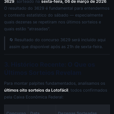
3629
, sorteado na
sexta-feira, 06 de março de 2026
.
O resultado do 3629 é fundamental para entendermos
o contexto estatístico do sábado — especialmente
quais dezenas se repetiram nos últimos sorteios e
quais estão "atrasadas".
🔄 Resultado do concurso 3629 será incluído aqui
assim que disponível após as 21h de sexta-feira.
3. Histórico Recente: O Que os
Últimos Sorteios Revelam
Para montar palpites fundamentados, analisamos os
últimos oito sorteios da Lotofácil
, todos confirmados
pela Caixa Econômica Federal:
Concurso
Data
Dezenas Sorteadas