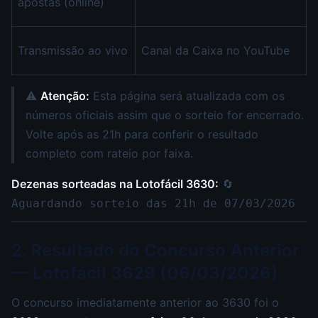
apostas (online)
Transmissão ao vivo
Canal da Caixa no YouTube
⚠️
Atenção:
Esta página será atualizada com os
números oficiais assim que o sorteio for encerrado.
Volte após as 21h para conferir o resultado
completo com rateio por faixa.
Dezenas sorteadas na Lotofácil 3630:
🔄
Aguardando sorteio das 21h de 07/03/2026
2. Resultado do Concurso Anterior
— Lotofácil 3629 (06/03/2026)
O concurso imediatamente anterior ao 3630 foi o