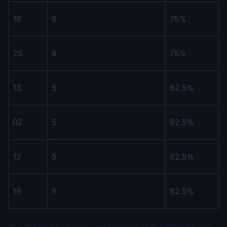
18
6
75%
25
6
75%
13
5
62,5%
02
5
62,5%
12
5
62,5%
19
5
62,5%
❄️ Dezenas "frias" — pouco frequentes no