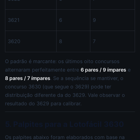
3621
6
9
3620
8
7
O padrão é marcante: os últimos oito concursos
alternaram perfeitamente entre
6 pares / 9 ímpares
e
8 pares / 7 ímpares
. Se a sequência se mantiver, o
concurso 3630 (que segue o 3629) pode ter
distribuição diferente da do 3629. Vale observar o
resultado do 3629 para calibrar.
5. Palpites para a Lotofácil 3630
Os palpites abaixo foram elaborados com base na