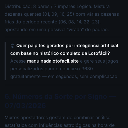
Distribuição: 8 pares / 7 ímpares Lógica: Mistura
dezenas quentes (01, 09, 16, 25) com várias dezenas
frias do período recente (06, 08, 14, 22, 23),
apostando em uma possível "virada" do padrão.
🤖
Quer palpites gerados por inteligência artificial
com base no histórico completo da Lotofácil?
Acesse
maquinadalotofacil.site
e gere seus jogos
personalizados para o concurso 3630
gratuitamente — em segundos, sem complicação.
6. Números da Sorte por Signo —
07/03/2026
Muitos apostadores gostam de combinar análise
estatística com influências astrológicas na hora de