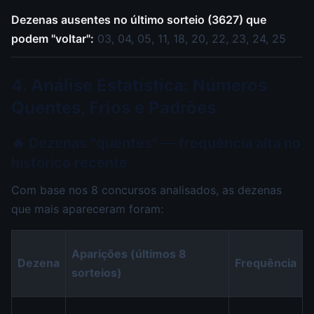
Dezenas ausentes no último sorteio (3627) que
podem "voltar":
03, 04, 05, 11, 18, 20, 22, 23, 24, 25
4. Análise Estatística: Números
Quentes, Frios e Padrões
🔥 Dezenas "quentes" — frequência alta no
histórico recente
Com base nos 8 concursos analisados, as dezenas
que mais apareceram foram:
Aparições (últimos 8
Dezena
Frequência
sorteios)