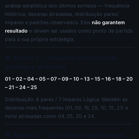
análise estatística dos últimos sorteios — frequência
histórica, dezenas atrasadas, distribuição pares/
ímpares e padrões observados. Eles
não garantem
resultado
e devem ser usados como ponto de partida
para a sua própria estratégia.
🎯 Palpite 1 — Equilíbrio com dezenas
quentes e atrasadas
01 – 02 – 04 – 05 – 07 – 09 – 10 – 13 – 15 – 16 – 18 – 20
– 21 – 24 – 25
Distribuição: 8 pares / 7 ímpares Lógica: Mantém as
dezenas mais frequentes (01, 09, 16, 25, 10, 15, 21) e
inclui atrasadas como 04, 05, 20 e 24.
🎯 Palpite 2 — Com ênfase nas dezenas