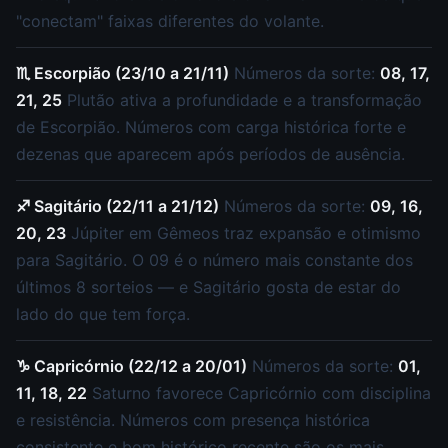
"conectam" faixas diferentes do volante.
♏ Escorpião (23/10 a 21/11)
Números da sorte:
08, 17,
21, 25
Plutão ativa a profundidade e a transformação
de Escorpião. Números com carga histórica forte e
dezenas que aparecem após períodos de ausência.
♐ Sagitário (22/11 a 21/12)
Números da sorte:
09, 16,
20, 23
Júpiter em Gêmeos traz expansão e otimismo
para Sagitário. O 09 é o número mais constante dos
últimos 8 sorteios — e Sagitário gosta de estar do
lado do que tem força.
♑ Capricórnio (22/12 a 20/01)
Números da sorte:
01,
11, 18, 22
Saturno favorece Capricórnio com disciplina
e resistência. Números com presença histórica
consistente e bom histórico recente são os mais