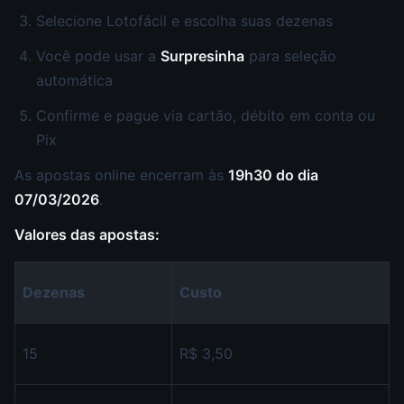
Selecione Lotofácil e escolha suas dezenas
Você pode usar a
Surpresinha
para seleção
automática
Confirme e pague via cartão, débito em conta ou
Pix
As apostas online encerram às
19h30 do dia
07/03/2026
.
Valores das apostas:
Dezenas
Custo
15
R$ 3,50