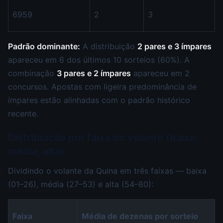
6959
2
3
Padrão dominante:
A distribuição
2 pares e 3 ímpares
apareceu em 6 dos últimos 10 sorteios (60%). A
combinação
3 pares e 2 ímpares
apareceu em 2
concursos. Apostas com ligeira predominância de
ímpares estão alinhadas com o padrão histórico
recente.
Distribuição por faixa do volante (baixa,
média, alta)
Dividindo o volante da Quina em três faixas — baixa
(01–26), média (27–53) e alta (54–80):
Faixa
Média de dezenas por sorteio