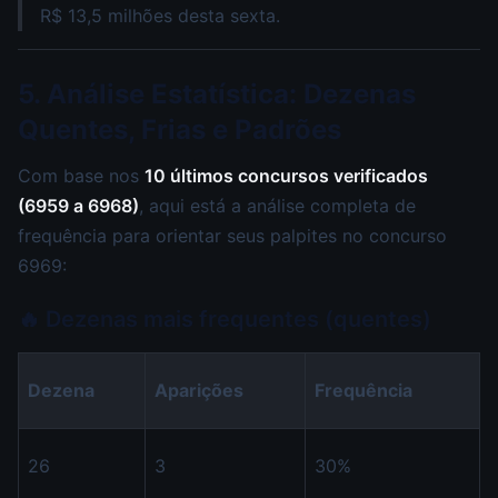
R$ 13,5 milhões desta sexta.
5. Análise Estatística: Dezenas
Quentes, Frias e Padrões
Com base nos
10 últimos concursos verificados
(6959 a 6968)
, aqui está a análise completa de
frequência para orientar seus palpites no concurso
6969:
🔥 Dezenas mais frequentes (quentes)
Dezena
Aparições
Frequência
26
3
30%