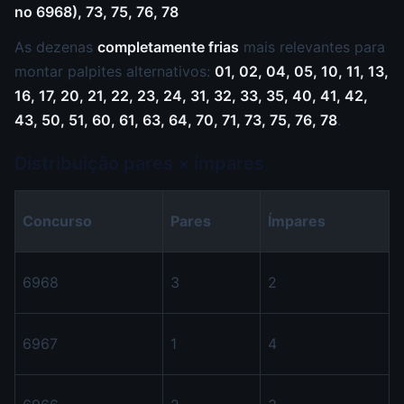
no 6968), 73, 75, 76, 78
As dezenas
completamente frias
mais relevantes para
montar palpites alternativos:
01, 02, 04, 05, 10, 11, 13,
16, 17, 20, 21, 22, 23, 24, 31, 32, 33, 35, 40, 41, 42,
43, 50, 51, 60, 61, 63, 64, 70, 71, 73, 75, 76, 78
.
Distribuição pares × ímpares
Concurso
Pares
Ímpares
6968
3
2
6967
1
4