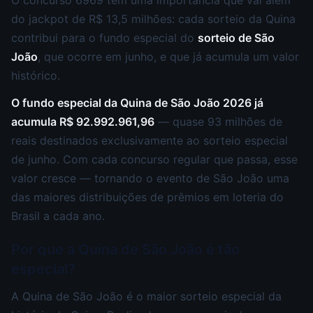
do jackpot de R$ 13,5 milhões: cada sorteio da Quina
contribui para o fundo especial do
sorteio de São
João
, que ocorre em junho, e que já acumula um valor
histórico.
O fundo especial da Quina de São João 2026 já
acumula R$ 92.992.961,96
— quase 93 milhões de
reais destinados exclusivamente ao sorteio especial
de junho. Com cada concurso regular que passa, esse
valor cresce — tornando o evento de São João uma
das maiores distribuições de prêmios em loteria do
Brasil a cada ano.
Por que a Quina de São João é tão
especial?
A Quina de São João é o maior sorteio especial da