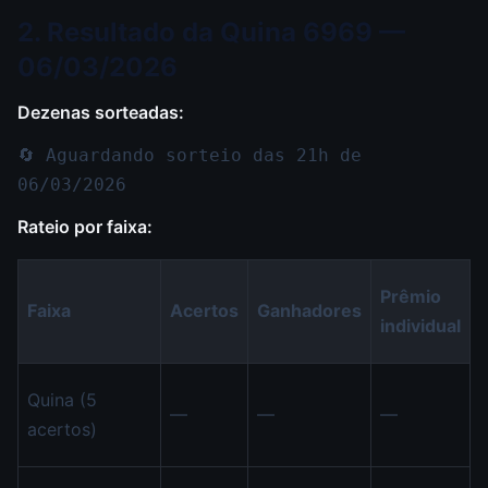
2. Resultado da Quina 6969 —
06/03/2026
Dezenas sorteadas:
🔄 Aguardando sorteio das 21h de
06/03/2026
Rateio por faixa:
Prêmio
Faixa
Acertos
Ganhadores
individual
Quina (5
—
—
—
acertos)