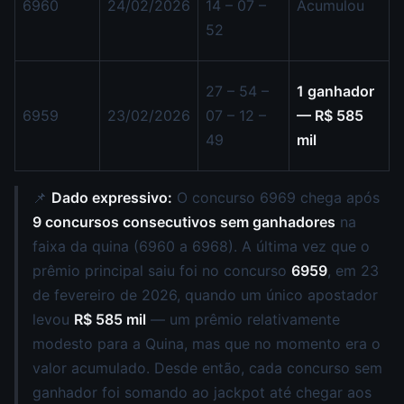
6960
24/02/2026
14 – 07 –
Acumulou
52
27 – 54 –
1 ganhador
6959
23/02/2026
07 – 12 –
— R$ 585
49
mil
📌
Dado expressivo:
O concurso 6969 chega após
9 concursos consecutivos sem ganhadores
na
faixa da quina (6960 a 6968). A última vez que o
prêmio principal saiu foi no concurso
6959
, em 23
de fevereiro de 2026, quando um único apostador
levou
R$ 585 mil
— um prêmio relativamente
modesto para a Quina, mas que no momento era o
valor acumulado. Desde então, cada concurso sem
ganhador foi somando ao jackpot até chegar aos