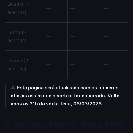
Quadra (4
—
—
—
acertos)
Terno (3
—
—
—
acertos)
Duque (2
—
—
—
acertos)
⚠️
Esta página será atualizada com os números
oficiais assim que o sorteio for encerrado. Volte
após as 21h da sexta-feira, 06/03/2026.
3. Concurso Anterior: Quina 6968