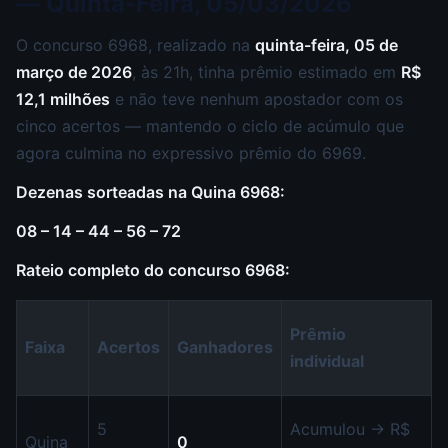
— Quinta-Feira, 05/03/2026
O concurso 6968, realizado na
quinta-feira, 05 de
março de 2026
, às 21h, tinha prêmio estimado em
R$
12,1 milhões
e não teve nenhum apostador com os
cinco acertos — mantendo o ciclo de acúmulo que
agora culmina no expressivo prêmio do 6969.
Dezenas sorteadas na Quina 6968:
08 – 14 – 44 – 56 – 72
Rateio completo do concurso 6968:
Prêmio
Faixa
Acertos
Ganhadores
individual
5
Acumulou → R$
Quina
0