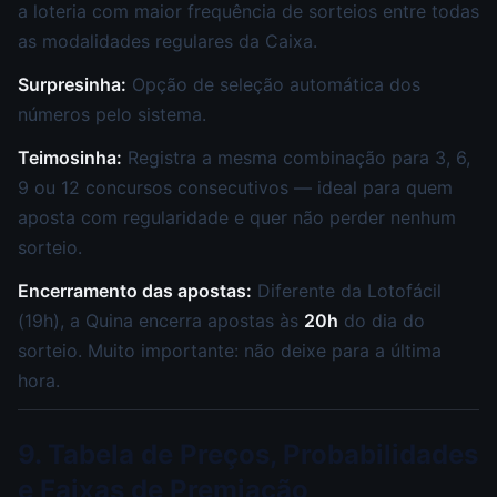
a loteria com maior frequência de sorteios entre todas
as modalidades regulares da Caixa.
Surpresinha:
Opção de seleção automática dos
números pelo sistema.
Teimosinha:
Registra a mesma combinação para 3, 6,
9 ou 12 concursos consecutivos — ideal para quem
aposta com regularidade e quer não perder nenhum
sorteio.
Encerramento das apostas:
Diferente da Lotofácil
(19h), a Quina encerra apostas às
20h
do dia do
sorteio. Muito importante: não deixe para a última
hora.
9. Tabela de Preços, Probabilidades
e Faixas de Premiação