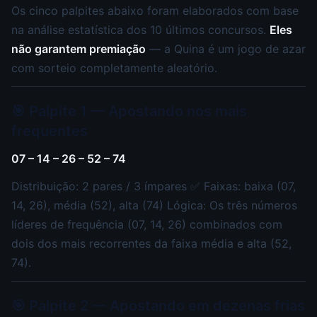
Os cinco palpites abaixo foram elaborados com base
na análise estatística dos 10 últimos concursos.
Eles
não garantem premiação
— a Quina é um jogo de azar
com sorteio completamente aleatório.
🎯 Palpite 1 — Apostando nos mais
frequentes
07 – 14 – 26 – 52 – 74
Distribuição: 2 pares / 3 ímpares ✅ Faixas: baixa (07,
14, 26), média (52), alta (74) Lógica: Os três números
líderes de frequência (07, 14, 26) combinados com
dois dos mais recorrentes da faixa média e alta (52,
74).
🎯 Palpite 2 — Apostando em dezenas frias