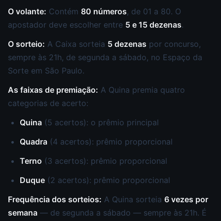
O volante:
Contém
80 números
, de 01 a 80. O
apostador deve escolher entre
5 e 15 dezenas
.
O sorteio:
A Caixa sorteia
5 dezenas
por concurso,
sempre às 21h, de segunda a sábado, no Espaço da
Sorte em São Paulo.
As faixas de premiação:
A Quina premia quatro
categorias de acerto:
Quina
(5 acertos): o prêmio principal
Quadra
(4 acertos): prêmio proporcional
Terno
(3 acertos): prêmio proporcional
Duque
(2 acertos): prêmio proporcional
Frequência dos sorteios:
A Quina sorteia
6 vezes por
semana
— de segunda a sábado — sempre às 21h. É