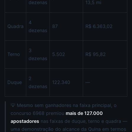
dezenas
13,5 mi
4
Quadra
87
R$ 6.363,02
dezenas
3
Terno
5.502
R$ 95,82
dezenas
2
Duque
122.340
—
dezenas
💡 Mesmo sem ganhadores na faixa principal, o
concurso 6968 premiou
mais de 127.000
apostadores
nas faixas de duque, terno e quadra —
uma demonstração do alcance da Quina em termos