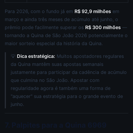
Para 2026, com o fundo já em
R$ 92,9 milhões
em
março e ainda três meses de acúmulo até junho, o
prêmio pode facilmente superar os
R$ 300 milhões
—
tornando a Quina de São João 2026 potencialmente o
maior sorteio especial da história da Quina.
💡
Dica estratégica:
Muitos apostadores regulares
da Quina mantêm suas apostas semanais
justamente para participar da cadência de acúmulo
que culmina no São João. Apostar com
regularidade agora é também uma forma de
"aquecer" sua estratégia para o grande evento de
junho.
7. Palpites para a Quina 6969