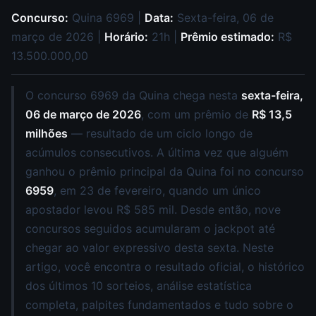
Concurso:
Quina 6969 |
Data:
Sexta-feira, 06 de
março de 2026 |
Horário:
21h |
Prêmio estimado:
R$
13.500.000,00
O concurso 6969 da Quina chega nesta
sexta-feira,
06 de março de 2026
, com um prêmio de
R$ 13,5
milhões
— resultado de um ciclo longo de
acúmulos consecutivos. A última vez que alguém
ganhou o prêmio principal da Quina foi no concurso
6959
, em 23 de fevereiro, quando um único
apostador levou R$ 585 mil. Desde então, nove
concursos seguidos acumularam o jackpot até
chegar ao valor expressivo desta sexta. Neste
artigo, você encontra o resultado oficial, o histórico
dos últimos 10 sorteios, análise estatística
completa, palpites fundamentados e tudo sobre o