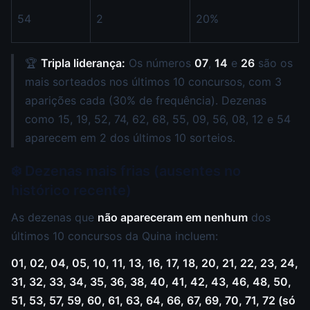
54
2
20%
🏆
Tripla liderança:
Os números
07
,
14
e
26
são os
mais sorteados nos últimos 10 concursos, com 3
aparições cada (30% de frequência). Dezenas
como 15, 19, 52, 74, 62, 68, 55, 09, 56, 08, 12 e 54
aparecem em 2 dos últimos 10 sorteios.
❄️ Dezenas mais frias (ausentes no
histórico recente)
As dezenas que
não apareceram em nenhum
dos
últimos 10 concursos da Quina incluem:
01, 02, 04, 05, 10, 11, 13, 16, 17, 18, 20, 21, 22, 23, 24,
31, 32, 33, 34, 35, 36, 38, 40, 41, 42, 43, 46, 48, 50,
51, 53, 57, 59, 60, 61, 63, 64, 66, 67, 69, 70, 71, 72 (só