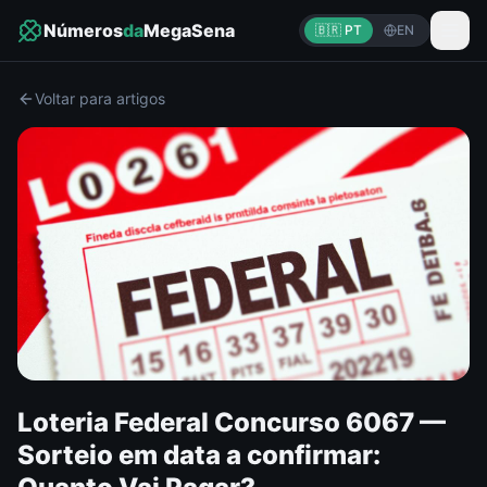
Números
da
MegaSena
🇧🇷 PT
EN
Voltar para artigos
Loteria Federal Concurso 6067 —
Sorteio em data a confirmar: