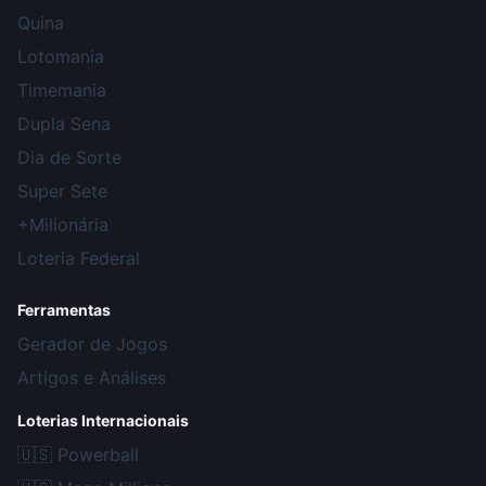
Quina
Lotomania
Timemania
Dupla Sena
Dia de Sorte
Super Sete
+Milionária
Loteria Federal
Ferramentas
Gerador de Jogos
Artigos e Análises
Loterias Internacionais
🇺🇸
Powerball