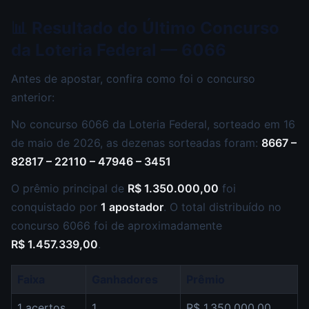
📊 Resultado do Último Concurso
da Loteria Federal — 6066
Antes de apostar, confira como foi o concurso
anterior:
No concurso 6066 da Loteria Federal, sorteado em 16
de maio de 2026, as dezenas sorteadas foram:
8667 –
82817 – 22110 – 47946 – 3451
O prêmio principal de
R$ 1.350.000,00
foi
conquistado por
1 apostador
. O total distribuído no
concurso 6066 foi de aproximadamente
R$ 1.457.339,00
.
Faixa
Ganhadores
Prêmio
1 acertos
1
R$ 1.350.000,00