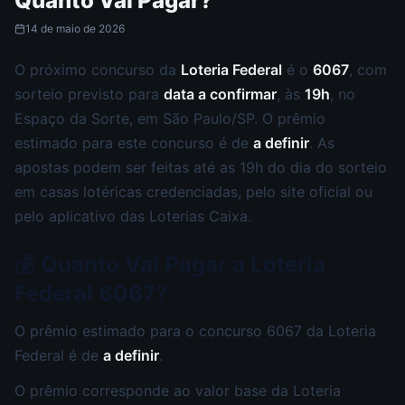
Quanto Vai Pagar?
14 de maio de 2026
O próximo concurso da
Loteria Federal
é o
6067
, com
sorteio previsto para
data a confirmar
, às
19h
, no
Espaço da Sorte, em São Paulo/SP. O prêmio
estimado para este concurso é de
a definir
. As
apostas podem ser feitas até as 19h do dia do sorteio
em casas lotéricas credenciadas, pelo site oficial ou
pelo aplicativo das Loterias Caixa.
💰 Quanto Vai Pagar a Loteria
Federal 6067?
O prêmio estimado para o concurso 6067 da Loteria
Federal é de
a definir
.
O prêmio corresponde ao valor base da Loteria