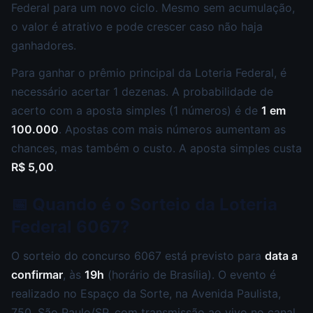
Federal para um novo ciclo. Mesmo sem acumulação,
o valor é atrativo e pode crescer caso não haja
ganhadores.
Para ganhar o prêmio principal da Loteria Federal, é
necessário acertar 1 dezenas. A probabilidade de
acerto com a aposta simples (1 números) é de
1 em
100.000
. Apostas com mais números aumentam as
chances, mas também o custo. A aposta simples custa
R$ 5,00
.
📅 Quando é o Sorteio da Loteria
Federal 6067?
O sorteio do concurso 6067 está previsto para
data a
confirmar
, às
19h
(horário de Brasília). O evento é
realizado no Espaço da Sorte, na Avenida Paulista,
750, São Paulo/SP, com transmissão ao vivo no canal