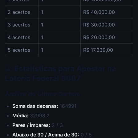
2 acertos
1
R$ 40.000,00
3 acertos
1
R$ 30.000,00
4 acertos
1
R$ 20.000,00
5 acertos
1
R$ 17.339,00
📈 Estatísticas para Apostar na
Loteria Federal 6067
Análise do Último Sorteio
Soma das dezenas:
164991
Média:
32998.2
Pares / Ímpares:
2 / 3
Abaixo de 30 / Acima de 30:
0 / 5