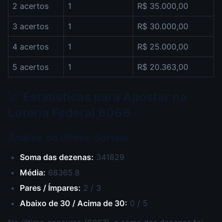
2 acertos
1
R$ 35.000,00
3 acertos
1
R$ 30.000,00
4 acertos
1
R$ 25.000,00
5 acertos
1
R$ 20.363,00
📈 Estatísticas para Apostar na
Loteria Federal 6068
Análise do Último Sorteio
Soma das dezenas:
341829
Média:
68365.8
Pares / Ímpares:
2 / 3
Abaixo de 30 / Acima de 30:
0 / 5