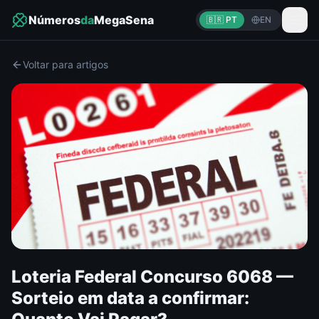
Números
da
MegaSena
🇧🇷 PT
EN
Voltar para artigos
Loteria Federal Concurso 6068 —
Sorteio em data a confirmar: