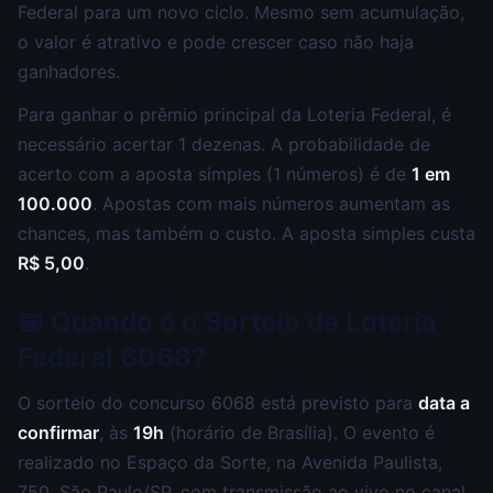
Federal para um novo ciclo. Mesmo sem acumulação,
o valor é atrativo e pode crescer caso não haja
ganhadores.
Para ganhar o prêmio principal da Loteria Federal, é
necessário acertar 1 dezenas. A probabilidade de
acerto com a aposta simples (1 números) é de
1 em
100.000
. Apostas com mais números aumentam as
chances, mas também o custo. A aposta simples custa
R$ 5,00
.
📅 Quando é o Sorteio da Loteria
Federal 6068?
O sorteio do concurso 6068 está previsto para
data a
confirmar
, às
19h
(horário de Brasília). O evento é
realizado no Espaço da Sorte, na Avenida Paulista,
750, São Paulo/SP, com transmissão ao vivo no canal