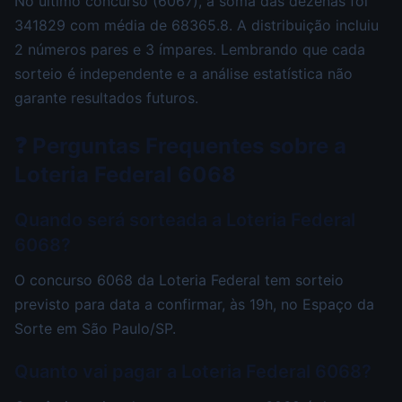
No último concurso (6067), a soma das dezenas foi
341829 com média de 68365.8. A distribuição incluiu
2 números pares e 3 ímpares. Lembrando que cada
sorteio é independente e a análise estatística não
garante resultados futuros.
❓ Perguntas Frequentes sobre a
Loteria Federal 6068
Quando será sorteada a Loteria Federal
6068?
O concurso 6068 da Loteria Federal tem sorteio
previsto para data a confirmar, às 19h, no Espaço da
Sorte em São Paulo/SP.
Quanto vai pagar a Loteria Federal 6068?