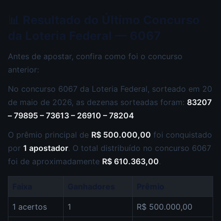
📊 Resultado do Último Concurso
da Loteria Federal — 6067
Antes de apostar, confira como foi o concurso
anterior:
No concurso 6067 da Loteria Federal, sorteado em 20
de maio de 2026, as dezenas sorteadas foram:
83207
– 79895 – 73613 – 26910 – 78204
O prêmio principal de
R$ 500.000,00
foi conquistado
por
1 apostador
. O total distribuído no concurso 6067
foi de aproximadamente
R$ 610.363,00
.
Faixa
Ganhadores
Prêmio
1 acertos
1
R$ 500.000,00