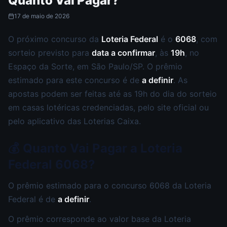
Quanto Vai Pagar?
17 de maio de 2026
O próximo concurso da
Loteria Federal
é o
6068
, com
sorteio previsto para
data a confirmar
, às
19h
, no
Espaço da Sorte, em São Paulo/SP. O prêmio
estimado para este concurso é de
a definir
. As
apostas podem ser feitas até as 19h do dia do sorteio
em casas lotéricas credenciadas, pelo site oficial ou
pelo aplicativo das Loterias Caixa.
💰 Quanto Vai Pagar a Loteria
Federal 6068?
O prêmio estimado para o concurso 6068 da Loteria
Federal é de
a definir
.
O prêmio corresponde ao valor base da Loteria