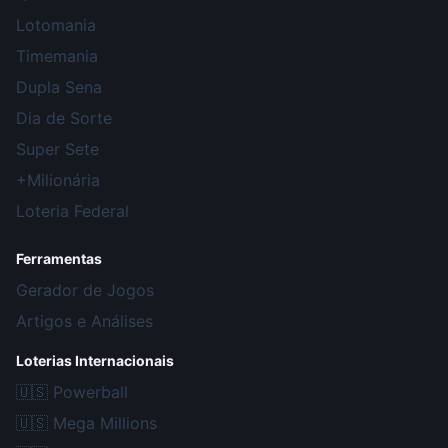
Lotomania
Timemania
Dupla Sena
Dia de Sorte
Super Sete
+Milionária
Loteria Federal
Ferramentas
Gerador de Jogos
Artigos e Análises
Loterias Internacionais
🇺🇸
Powerball
🇺🇸
Mega Millions