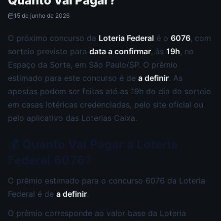
Quanto Vai Pagar?
15 de junho de 2026
O próximo concurso da
Loteria Federal
é o
6076
, com
sorteio previsto para
data a confirmar
, às
19h
, no
Espaço da Sorte, em São Paulo/SP. O prêmio
estimado para este concurso é de
a definir
. As
apostas podem ser feitas até as 19h do dia do sorteio
em casas lotéricas credenciadas, pelo site oficial ou
pelo aplicativo das Loterias Caixa.
💰 Quanto Vai Pagar a Loteria
Federal 6076?
O prêmio estimado para o concurso 6076 da Loteria
Federal é de
a definir
.
O prêmio corresponde ao valor base da Loteria