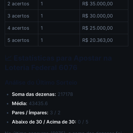
2 acertos
1
R$ 35.000,00
3 acertos
1
R$ 30.000,00
4 acertos
1
R$ 25.000,00
5 acertos
1
R$ 20.363,00
📈 Estatísticas para Apostar na
Loteria Federal 6076
Análise do Último Sorteio
Soma das dezenas:
217178
Média:
43435.6
Pares / Ímpares:
3 / 2
Abaixo de 30 / Acima de 30:
0 / 5