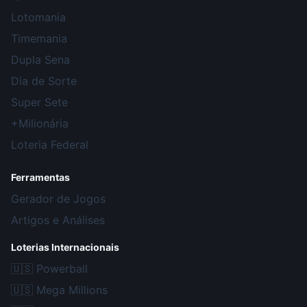
Lotomania
Timemania
Dupla Sena
Dia de Sorte
Super Sete
+Milionária
Loteria Federal
Ferramentas
Gerador de Jogos
Artigos e Análises
Loterias Internacionais
🇺🇸
Powerball
🇺🇸
Mega Millions