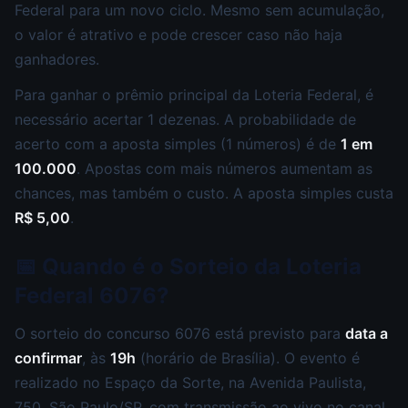
Federal para um novo ciclo. Mesmo sem acumulação,
o valor é atrativo e pode crescer caso não haja
ganhadores.
Para ganhar o prêmio principal da Loteria Federal, é
necessário acertar 1 dezenas. A probabilidade de
acerto com a aposta simples (1 números) é de
1 em
100.000
. Apostas com mais números aumentam as
chances, mas também o custo. A aposta simples custa
R$ 5,00
.
📅 Quando é o Sorteio da Loteria
Federal 6076?
O sorteio do concurso 6076 está previsto para
data a
confirmar
, às
19h
(horário de Brasília). O evento é
realizado no Espaço da Sorte, na Avenida Paulista,
750, São Paulo/SP, com transmissão ao vivo no canal