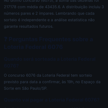
No último concurso (6075), a soma das dezenas foi
217178 com média de 43435.6. A distribuição incluiu 3
números pares e 2 ímpares. Lembrando que cada
sorteio é independente e a análise estatística não
garante resultados futuros.
❓ Perguntas Frequentes sobre a
Loteria Federal 6076
Quando será sorteada a Loteria Federal
6076?
O concurso 6076 da Loteria Federal tem sorteio
previsto para data a confirmar, às 19h, no Espaço da
Sorte em São Paulo/SP.
Quanto vai pagar a Loteria Federal 6076?