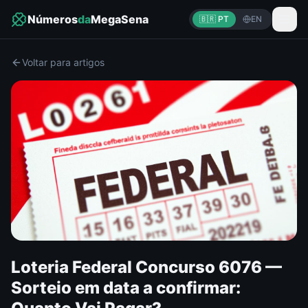
Números
da
MegaSena
🇧🇷 PT
EN
Voltar para artigos
Loteria Federal Concurso 6076 —
Sorteio em data a confirmar: