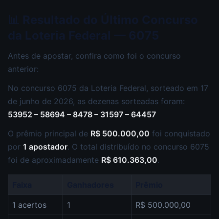
📊 Resultado do Último Concurso
da Loteria Federal — 6075
Antes de apostar, confira como foi o concurso
anterior:
No concurso 6075 da Loteria Federal, sorteado em 17
de junho de 2026, as dezenas sorteadas foram:
53952 – 58694 – 8478 – 31597 – 64457
O prêmio principal de
R$ 500.000,00
foi conquistado
por
1 apostador
. O total distribuído no concurso 6075
foi de aproximadamente
R$ 610.363,00
.
Faixa
Ganhadores
Prêmio
1 acertos
1
R$ 500.000,00