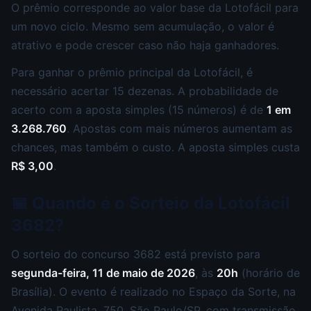
O prêmio corresponde ao valor base da Lotofácil para
um novo ciclo. Mesmo sem acumulação, o valor é
atrativo e pode crescer caso não haja ganhadores.
Para ganhar o prêmio principal da Lotofácil, é
necessário acertar 15 dezenas. A probabilidade de
acerto com a aposta simples (15 números) é de
1 em
3.268.760
. Apostas com mais números aumentam as
chances, mas também o custo. A aposta simples custa
R$ 3,00
.
📅 Quando é o Sorteio da Lotofácil
3682?
O sorteio do concurso 3682 está previsto para
segunda-feira, 11 de maio de 2026
, às
20h
(horário de
Brasília). O evento é realizado no Espaço da Sorte, na
Avenida Paulista, 750, São Paulo/SP, com transmissão