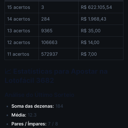
15 acertos
3
R$ 622.105,54
14 acertos
284
R$ 1.968,43
13 acertos
9365
R$ 35,00
12 acertos
106663
R$ 14,00
11 acertos
572937
R$ 7,00
📈 Estatísticas para Apostar na
Lotofácil 3682
Análise do Último Sorteio
Soma das dezenas:
184
Média:
12.3
Pares / Ímpares:
7 / 8