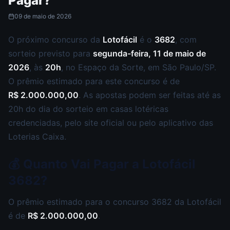
Pagar?
09 de maio de 2026
O próximo concurso da
Lotofácil
é o
3682
, com
sorteio previsto para
segunda-feira, 11 de maio de
2026
, às
20h
, no Espaço da Sorte, em São Paulo/SP.
O prêmio estimado para este concurso é de
R$ 2.000.000,00
. As apostas podem ser feitas até as
20h do dia do sorteio em casas lotéricas
credenciadas, pelo site oficial ou pelo aplicativo das
Loterias Caixa.
💰 Quanto Vai Pagar a Lotofácil
3682?
O prêmio estimado para o concurso 3682 da Lotofácil
é de
R$ 2.000.000,00
.