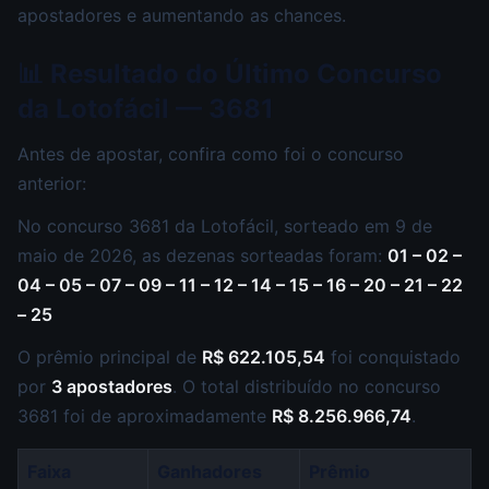
apostadores e aumentando as chances.
📊 Resultado do Último Concurso
da Lotofácil — 3681
Antes de apostar, confira como foi o concurso
anterior:
No concurso 3681 da Lotofácil, sorteado em 9 de
maio de 2026, as dezenas sorteadas foram:
01 – 02 –
04 – 05 – 07 – 09 – 11 – 12 – 14 – 15 – 16 – 20 – 21 – 22
– 25
O prêmio principal de
R$ 622.105,54
foi conquistado
por
3 apostadores
. O total distribuído no concurso
3681 foi de aproximadamente
R$ 8.256.966,74
.
Faixa
Ganhadores
Prêmio