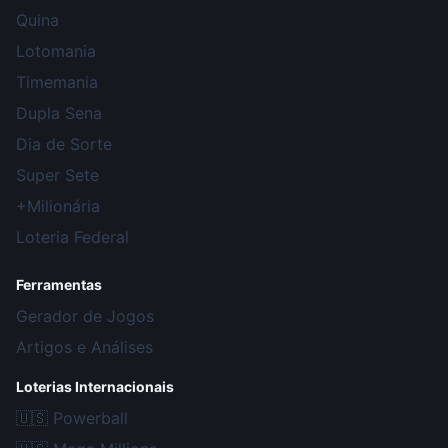
Quina
Lotomania
Timemania
Dupla Sena
Dia de Sorte
Super Sete
+Milionária
Loteria Federal
Ferramentas
Gerador de Jogos
Artigos e Análises
Loterias Internacionais
🇺🇸
Powerball