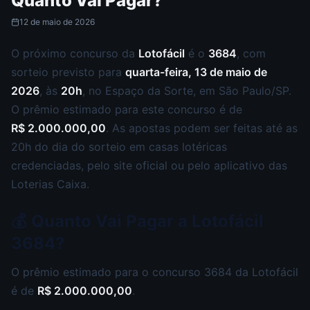
Quanto Vai Pagar?
12 de maio de 2026
O próximo concurso da
Lotofácil
é o
3684
, com
sorteio previsto para
quarta-feira, 13 de maio de
2026
, às
20h
, no Espaço da Sorte, em São Paulo/SP.
O prêmio estimado para este concurso é de
R$ 2.000.000,00
. As apostas podem ser feitas até as
20h do dia do sorteio em casas lotéricas
credenciadas, pelo site oficial ou pelo aplicativo das
Loterias Caixa.
💰 Quanto Vai Pagar a Lotofácil
3684?
O prêmio estimado para o concurso 3684 da Lotofácil
é de
R$ 2.000.000,00
.