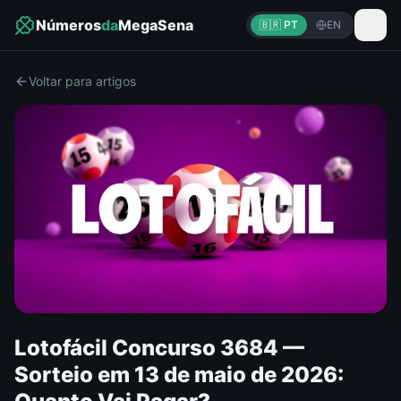
Números
da
MegaSena
🇧🇷 PT
EN
Voltar para artigos
Lotofácil Concurso 3684 —
Sorteio em 13 de maio de 2026: