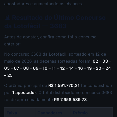
apostadores e aumentando as chances.
📊 Resultado do Último Concurso
da Lotofácil — 3683
Antes de apostar, confira como foi o concurso
anterior:
No concurso 3683 da Lotofácil, sorteado em 12 de
maio de 2026, as dezenas sorteadas foram:
02 – 03 –
05 – 07 – 08 – 09 – 10 – 11 – 12 – 14 – 16 – 19 – 20 – 24
– 25
O prêmio principal de
R$ 1.591.770,21
foi conquistado
por
1 apostador
. O total distribuído no concurso 3683
foi de aproximadamente
R$ 7.656.539,73
.
Faixa
Ganhadores
Prêmio