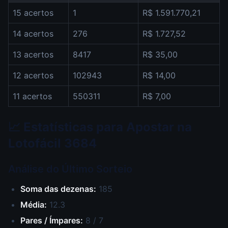
15 acertos
1
R$ 1.591.770,21
14 acertos
276
R$ 1.727,52
13 acertos
8417
R$ 35,00
12 acertos
102943
R$ 14,00
11 acertos
550311
R$ 7,00
📈 Estatísticas para Apostar na
Lotofácil 3684
Análise do Último Sorteio
Soma das dezenas:
185
Média:
12.3
Pares / Ímpares:
8 / 7