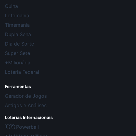
Quina
Lotomania
Timemania
Dupla Sena
Dia de Sorte
Super Sete
+Milionária
Loteria Federal
Ferramentas
Gerador de Jogos
Artigos e Análises
Loterias Internacionais
🇺🇸
Powerball