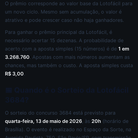
O prêmio corresponde ao valor base da Lotofácil para
um novo ciclo. Mesmo sem acumulação, o valor é
atrativo e pode crescer caso não haja ganhadores.
Para ganhar o prêmio principal da Lotofácil, é
necessário acertar 15 dezenas. A probabilidade de
acerto com a aposta simples (15 números) é de
1 em
3.268.760
. Apostas com mais números aumentam as
chances, mas também o custo. A aposta simples custa
R$ 3,00
.
📅 Quando é o Sorteio da Lotofácil
3684?
O sorteio do concurso 3684 está previsto para
quarta-feira, 13 de maio de 2026
, às
20h
(horário de
Brasília). O evento é realizado no Espaço da Sorte, na
Avenida Paulista, 750, São Paulo/SP, com transmissão