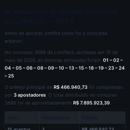
📊 Resultado do Último Concurso
da Lotofácil — 3686
Antes de apostar, confira como foi o concurso
anterior:
No concurso 3686 da Lotofácil, sorteado em 15 de
maio de 2026, as dezenas sorteadas foram:
01 – 02 –
04 – 05 – 06 – 08 – 09 – 10 – 13 – 15 – 18 – 19 – 23 – 24
– 25
O prêmio principal de
R$ 466.940,73
foi conquistado
por
3 apostadores
. O total distribuído no concurso
3686 foi de aproximadamente
R$ 7.895.923,39
.
Faixa
Ganhadores
Prêmio
15 acertos
3
R$ 466.940,73