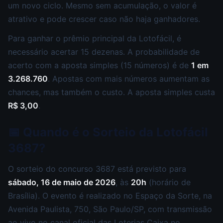
um novo ciclo. Mesmo sem acumulação, o valor é
atrativo e pode crescer caso não haja ganhadores.
Para ganhar o prêmio principal da Lotofácil, é
necessário acertar 15 dezenas. A probabilidade de
acerto com a aposta simples (15 números) é de
1 em
3.268.760
. Apostas com mais números aumentam as
chances, mas também o custo. A aposta simples custa
R$ 3,00
.
📅 Quando é o Sorteio da Lotofácil
3687?
O sorteio do concurso 3687 está previsto para
sábado, 16 de maio de 2026
, às
20h
(horário de
Brasília). O evento é realizado no Espaço da Sorte, na
Avenida Paulista, 750, São Paulo/SP, com transmissão
ao vivo no canal oficial das Loterias Caixa no