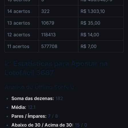
14 acertos
322
R$ 1.303,10
13 acertos
10679
R$ 35,00
12 acertos
118413
R$ 14,00
11 acertos
577708
R$ 7,00
📈 Estatísticas para Apostar na
Lotofácil 3687
Análise do Último Sorteio
Soma das dezenas:
182
Média:
12.1
Pares / Ímpares:
7 / 8
Abaixo de 30 / Acima de 30:
15 / 0