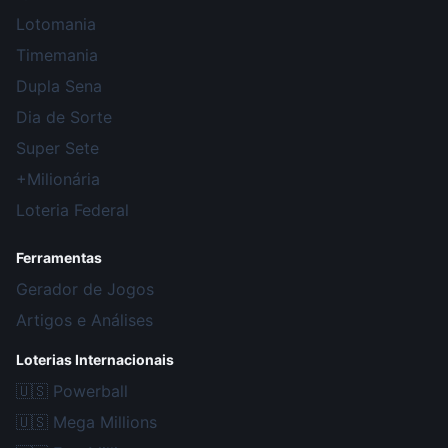
Lotomania
Timemania
Dupla Sena
Dia de Sorte
Super Sete
+Milionária
Loteria Federal
Ferramentas
Gerador de Jogos
Artigos e Análises
Loterias Internacionais
🇺🇸
Powerball
🇺🇸
Mega Millions