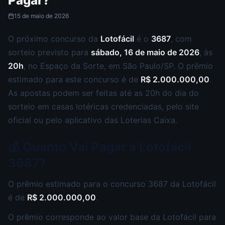
Pagar?
15 de maio de 2026
O próximo concurso da
Lotofácil
é o
3687
, com
sorteio previsto para
sábado, 16 de maio de 2026
, às
20h
, no Espaço da Sorte, em São Paulo/SP. O prêmio
estimado para este concurso é de
R$ 2.000.000,00
.
As apostas podem ser feitas até as 20h do dia do
sorteio em casas lotéricas credenciadas, pelo site
oficial ou pelo aplicativo das Loterias Caixa.
💰 Quanto Vai Pagar a Lotofácil
3687?
O prêmio estimado para o concurso 3687 da Lotofácil
é de
R$ 2.000.000,00
.
O prêmio corresponde ao valor base da Lotofácil para