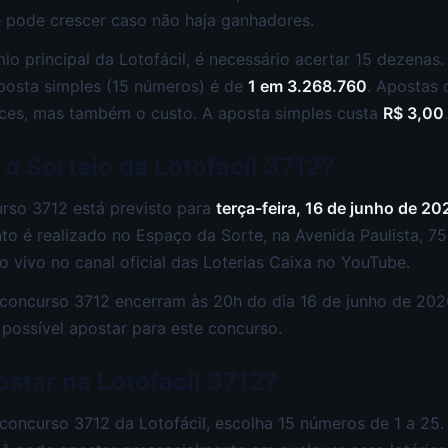
 e pode crescer caso não haja ganhadores.
io principal da Lotofácil, é necessário acertar 15 dezenas.
posta simples (15 números) é de
1 em 3.268.760
. Apostas
es, mas também o custo. A aposta simples custa
R$ 3,00
.
o Sorteio da Lotofácil 3712?
rso 3712 está previsto para
terça-feira, 16 de junho de 20
ento é realizado no Espaço da Sorte, na Avenida Paulista, 7
 vivo no canal oficial das Loterias Caixa no YouTube.
 concurso 3712 encerram às 20h do dia 16 de junho de 202
 possível apostar para este concurso.
star na Lotofácil 3712?
 concurso 3712 da Lotofácil, escolha 15 números de 1 a 25.