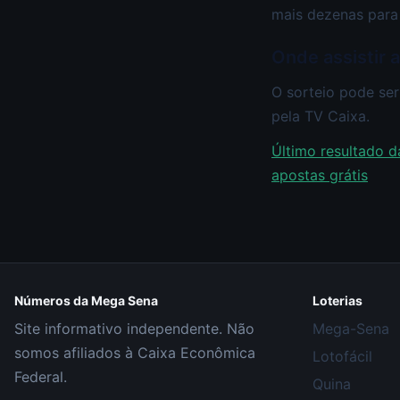
mais dezenas para
Onde assistir a
O sorteio pode ser
pela TV Caixa.
Último resultado d
apostas grátis
Números da Mega Sena
Loterias
Site informativo independente. Não
Mega-Sena
somos afiliados à Caixa Econômica
Lotofácil
Federal.
Quina