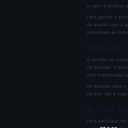
o valor é atrativo
Para ganhar o prêm
de acerto com a a
aumentam as chanc
📅 Quando é 
O sorteio do concu
de Brasília). O ev
com transmissão ao
As apostas para o
horário não é mais
🎫 Como Apo
Para participar do