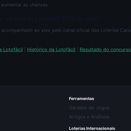
 aumentar as chances.
o sorteio da Lotofácil 3712 ao vivo?
 acompanhado ao vivo pelo canal oficial das Loterias Cai
a Lotofácil
|
Histórico da Lotofácil
|
Resultado do concurso
Ferramentas
Gerador de Jogos
Artigos e Análises
Loterias Internacionais