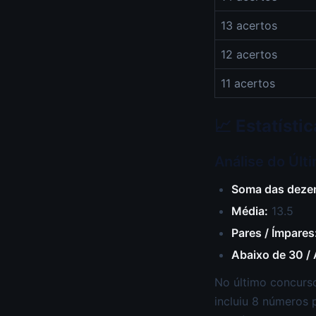
13 acertos
12 acertos
11 acertos
📈 Estatísti
Análise do Últ
Soma das deze
Média:
13.5
Pares / Ímpares
Abaixo de 30 /
No último concurso
incluiu 8 números 