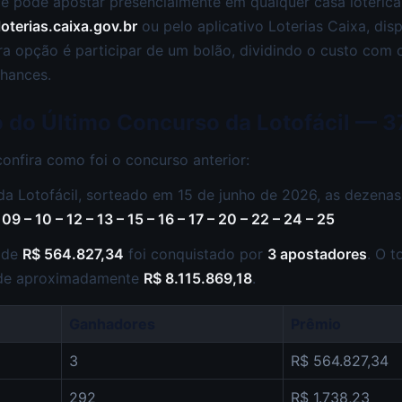
cê pode apostar presencialmente em qualquer casa lotérica
loterias.caixa.gov.br
ou pelo aplicativo Loterias Caixa, dis
ra opção é participar de um bolão, dividindo o custo com
hances.
o do Último Concurso da Lotofácil — 3
confira como foi o concurso anterior:
a Lotofácil, sorteado em 15 de junho de 2026, as dezenas
09 – 10 – 12 – 13 – 15 – 16 – 17 – 20 – 22 – 24 – 25
l de
R$ 564.827,34
foi conquistado por
3 apostadores
. O t
 de aproximadamente
R$ 8.115.869,18
.
Ganhadores
Prêmio
3
R$ 564.827,34
292
R$ 1.738,23