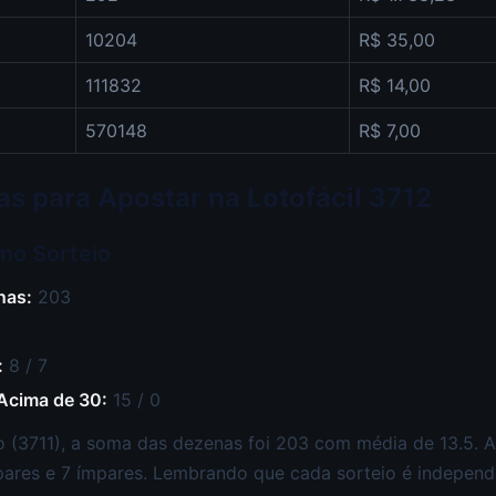
10204
R$ 35,00
111832
R$ 14,00
570148
R$ 7,00
cas para Apostar na Lotofácil 3712
imo Sorteio
nas:
203
:
8 / 7
 Acima de 30:
15 / 0
 (3711), a soma das dezenas foi 203 com média de 13.5. A 
pares e 7 ímpares. Lembrando que cada sorteio é independe