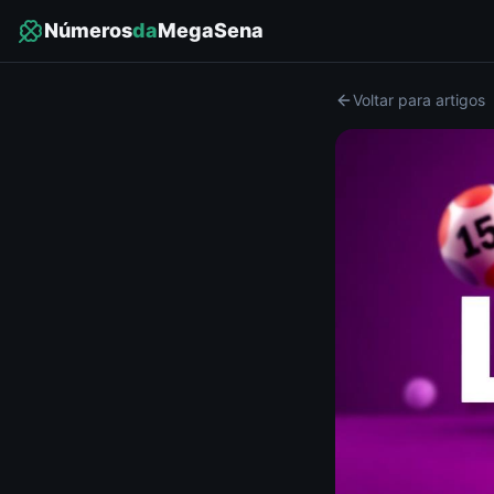
Números
da
MegaSena
Voltar para artigos