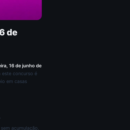
6 de
eira, 16 de junho de
 este concurso é
eio em casas
.
o sem acumulação,