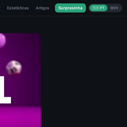
r
Estatísticas
Artigos
Surpresinha
🇧🇷 PT
EN