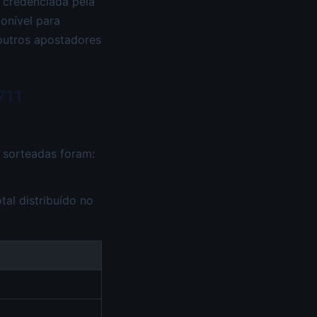
 credenciada pela
ponível para
 outros apostadores
711
 sorteadas foram:
otal distribuído no