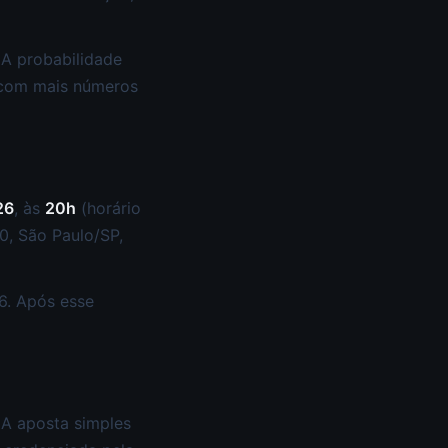
 A probabilidade
 com mais números
26
, às
20h
(horário
50, São Paulo/SP,
6. Após esse
 A aposta simples