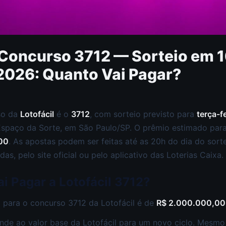
 Concurso 3712 — Sorteio em 1
2026: Quanto Vai Pagar?
so da
Lotofácil
é o
3712
, com sorteio previsto para
terça-f
Espaço da Sorte, em São Paulo/SP. O prêmio estimado para
00
. As apostas podem ser feitas até as 20h do dia do sort
das, pelo site oficial ou pelo aplicativo das Loterias Caixa.
i Pagar a Lotofácil 3712?
 para o concurso 3712 da Lotofácil é de
R$ 2.000.000,00
nde ao valor base da Lotofácil para um novo ciclo. Mesm