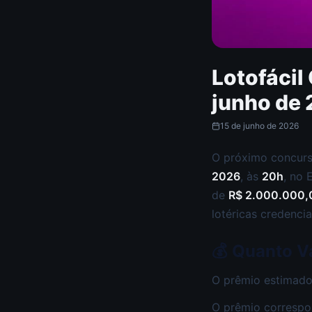
Lotofácil
junho de 
15 de junho de 2026
O próximo concur
2026
, às
20h
, no 
de
R$ 2.000.000,
lotéricas credencia
💰 Quanto Va
O prêmio estimado
O prêmio correspo