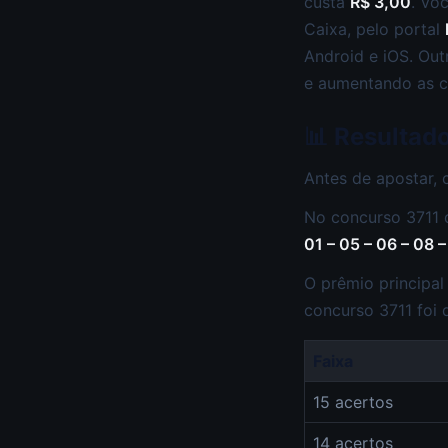
custa
R$ 3,00
. Vo
Caixa, pelo portal
Android e iOS. Out
e aumentando as c
📊 Resultad
Antes de apostar, 
No concurso 3711 d
01 – 05 – 06 – 08 – 
O prêmio principa
concurso 3711 foi
Faixa
15 acertos
14 acertos