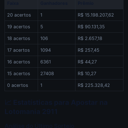
Faixa
Ganhadores
Prêmio
20 acertos
1
R$ 15.198.207,62
19 acertos
5
R$ 90.131,35
18 acertos
106
R$ 2.657,18
17 acertos
1094
R$ 257,45
16 acertos
6361
R$ 44,27
15 acertos
27408
R$ 10,27
0 acertos
1
R$ 225.328,42
📈 Estatísticas para Apostar na
Lotomania 2911
Análise do Último Sorteio