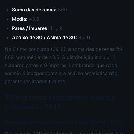
Soma das dezenas:
869
Média:
43.5
Pares / Ímpares:
11 / 9
Abaixo de 30 / Acima de 30:
9 / 11
No último concurso (2910), a soma das dezenas foi
869 com média de 43.5. A distribuição incluiu 11
números pares e 9 ímpares. Lembrando que cada
sorteio é independente e a análise estatística não
garante resultados futuros.
❓ Perguntas Frequentes sobre a
Lotomania 2911
Quando será sorteada a Lotomania 2911?
O concurso 2911 da Lotomania tem sorteio previsto