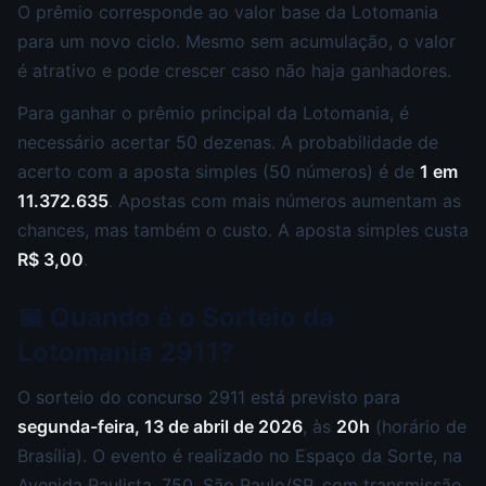
O prêmio corresponde ao valor base da Lotomania
para um novo ciclo. Mesmo sem acumulação, o valor
é atrativo e pode crescer caso não haja ganhadores.
Para ganhar o prêmio principal da Lotomania, é
necessário acertar 50 dezenas. A probabilidade de
acerto com a aposta simples (50 números) é de
1 em
11.372.635
. Apostas com mais números aumentam as
chances, mas também o custo. A aposta simples custa
R$ 3,00
.
📅 Quando é o Sorteio da
Lotomania 2911?
O sorteio do concurso 2911 está previsto para
segunda-feira, 13 de abril de 2026
, às
20h
(horário de
Brasília). O evento é realizado no Espaço da Sorte, na
Avenida Paulista, 750, São Paulo/SP, com transmissão