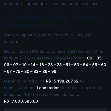
com outros apostadores e aumentando as chances.
📊 Resultado do Último Concurso
da Lotomania — 2910
Antes de apostar, confira como foi o concurso
anterior:
No concurso 2910 da Lotomania, sorteado em 10 de
abril de 2026, as dezenas sorteadas foram:
00 – 05 –
06 – 07 – 10 – 14 – 16 – 23 – 28 – 51 – 53 – 54 – 55 – 60
– 67 – 75 – 80 – 83 – 86 – 96
O prêmio principal de
R$ 15.198.207,62
foi
conquistado por
1 apostador
. O total distribuído no
concurso 2910 foi de aproximadamente
R$ 17.000.585,80
.