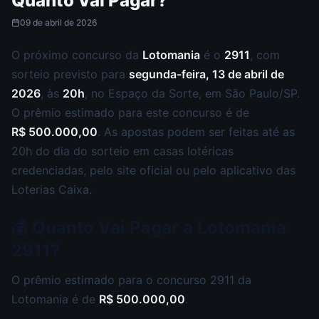
Quanto Vai Pagar?
09 de abril de 2026
O próximo concurso da
Lotomania
é o
2911
, com
sorteio previsto para
segunda-feira, 13 de abril de
2026
, às
20h
, no Espaço da Sorte, em São Paulo/SP.
O prêmio estimado para este concurso é de
R$ 500.000,00
. As apostas podem ser feitas até as
20h do dia do sorteio em casas lotéricas
credenciadas, pelo site oficial ou pelo aplicativo das
Loterias Caixa.
💰 Quanto Vai Pagar a Lotomania
2911?
O prêmio estimado para o concurso 2911 da
Lotomania é de
R$ 500.000,00
.