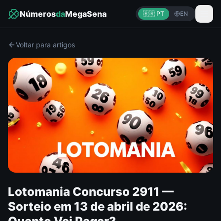
Números
da
MegaSena
🇧🇷 PT
EN
Voltar para artigos
Lotomania Concurso 2911 —
Sorteio em 13 de abril de 2026: