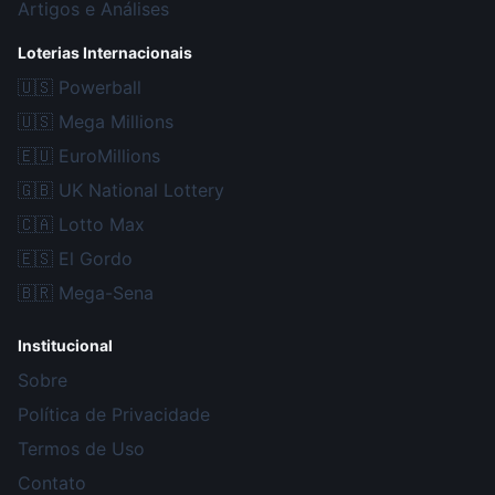
Artigos e Análises
Loterias Internacionais
🇺🇸
Powerball
🇺🇸
Mega Millions
🇪🇺
EuroMillions
🇬🇧
UK National Lottery
🇨🇦
Lotto Max
🇪🇸
El Gordo
🇧🇷
Mega-Sena
Institucional
Sobre
Política de Privacidade
Termos de Uso
Contato