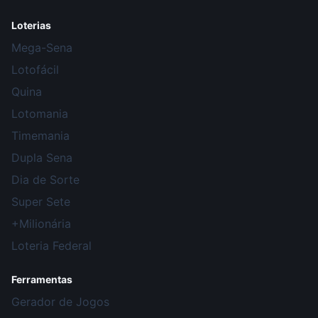
Loterias
Mega-Sena
Lotofácil
Quina
Lotomania
Timemania
Dupla Sena
Dia de Sorte
Super Sete
+Milionária
Loteria Federal
Ferramentas
Gerador de Jogos