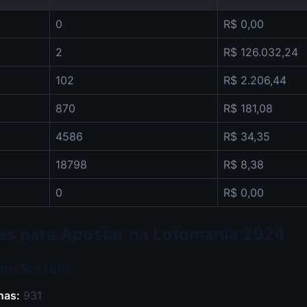
0
R$ 0,00
2
R$ 126.032,24
102
R$ 2.206,44
870
R$ 181,08
4586
R$ 34,35
18798
R$ 8,38
0
R$ 0,00
icas para Apostar na Lotomania 2924
imo Sorteio
nas:
931