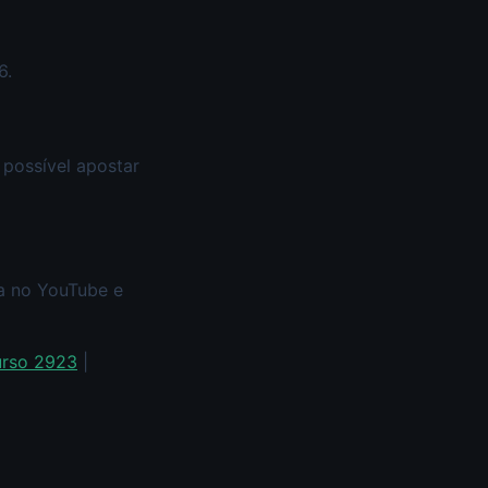
6.
 possível apostar
xa no YouTube e
urso 2923
|