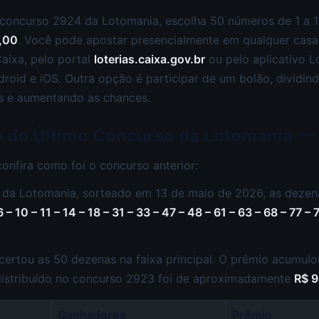
 concurso 2924 da Lotomania, escolha 50 números de 1 a 1
,00
. Você pode apostar presencialmente em qualquer casa 
aixa, pelo portal
loterias.caixa.gov.br
ou pelo aplicativo Lo
droid e iOS. Outra opção é participar de um bolão, dividi
s e aumentando as chances.
o do Último Concurso da Lotomania —
confira como foi o concurso anterior:
da Lotomania, sorteado em 13 de maio de 2026, as dezen
 – 10 – 11 – 14 – 18 – 31 – 33 – 47 – 48 – 61 – 63 – 68 – 77 – 
ertou as 50 dezenas na faixa principal. O prêmio acumulo
 distribuído no concurso 2923 foi de aproximadamente
R$ 9
Ganhadores
Prêmio