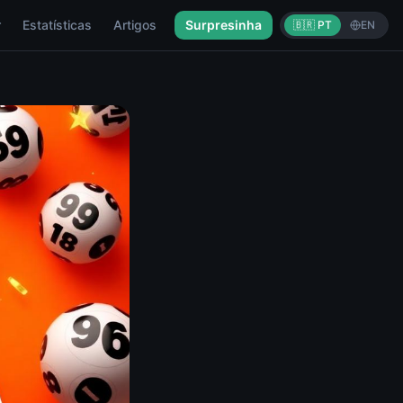
r
Estatísticas
Artigos
Surpresinha
🇧🇷 PT
EN