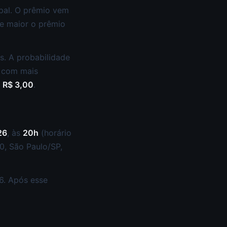
ipal. O prêmio vem
e maior o prêmio
s. A probabilidade
s com mais
a
R$ 3,00
.
26
, às
20h
(horário
50, São Paulo/SP,
6. Após esse