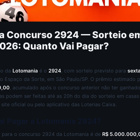
a Concurso 2924 — Sorteio em
026: Quanto Vai Pagar?
so da
Lotomania
é o
2924
, com sorteio previsto para
sexta
no Espaço da Sorte, em São Paulo/SP. O prêmio estimado 
0,00
, acumulado após o concurso anterior não ter ganhado
tas podem ser feitas até as 20h do dia do sorteio em casas 
site oficial ou pelo aplicativo das Loterias Caixa.
ai Pagar a Lotomania 2924?
 para o concurso 2924 da Lotomania é de
R$ 5.000.000,