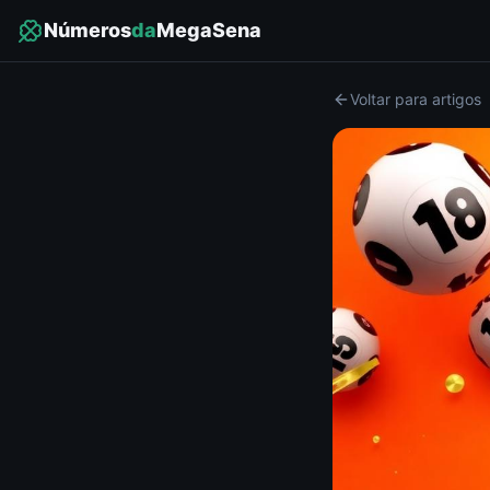
Números
da
MegaSena
Voltar para artigos