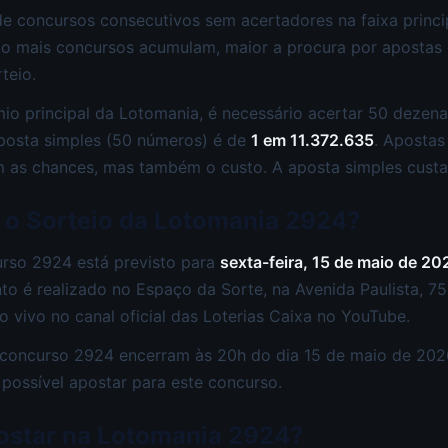
 de concursos consecutivos sem acertadores na faixa princ
to mais concursos acumulam, maior a procura por apostas 
teio.
io principal da Lotomania, é necessário acertar 50 dezena
posta simples (50 números) é de
1 em 11.372.635
. Aposta
as chances, mas também o custo. A aposta simples cust
 o Sorteio da Lotomania 2924?
urso 2924 está previsto para
sexta-feira, 15 de maio de 20
ento é realizado no Espaço da Sorte, na Avenida Paulista, 7
 vivo no canal oficial das Loterias Caixa no YouTube.
 concurso 2924 encerram às 20h do dia 15 de maio de 202
 possível apostar para este concurso.
ostar na Lotomania 2924?