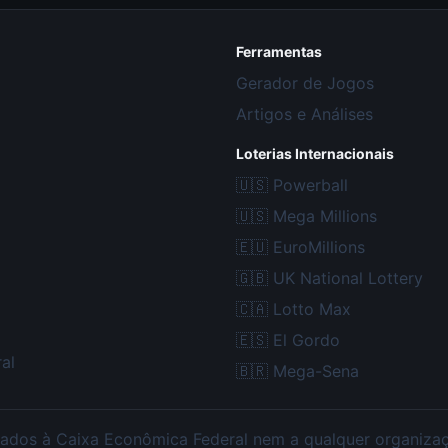
Ferramentas
Gerador de Jogos
Artigos e Análises
Loterias Internacionais
🇺🇸
Powerball
🇺🇸
Mega Millions
🇪🇺
EuroMillions
🇬🇧
UK National Lottery
🇨🇦
Lotto Max
🇪🇸
El Gordo
al
🇧🇷
Mega-Sena
ados à Caixa Econômica Federal nem a qualquer organização