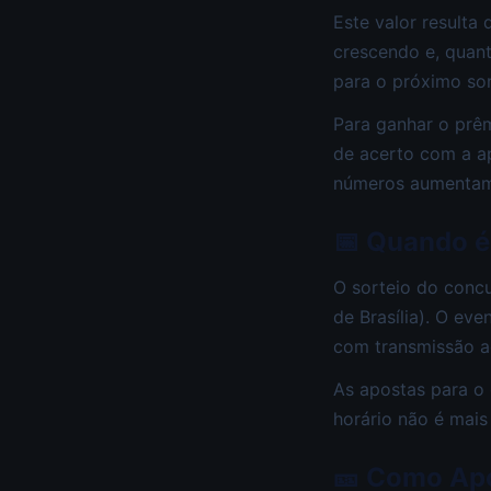
Este valor resulta
crescendo e, quan
para o próximo sor
Para ganhar o prêm
de acerto com a a
números aumentam 
📅 Quando é
O sorteio do conc
de Brasília). O ev
com transmissão ao
As apostas para o
horário não é mais
🎫 Como Ap