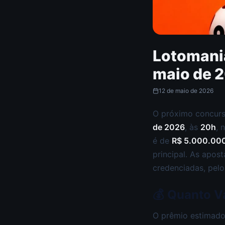
Lotomani
maio de 2
12 de maio de 2026
O próximo concur
de 2026
, às
20h
, 
é de
R$ 5.000.00
principal. As apos
credenciadas, pelo 
💰 Quanto V
O prêmio estimado