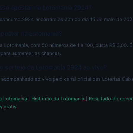
sso apostar na Lotomania 2924?
 concurso 2924 encerram às 20h do dia 15 de maio de 202
apostar na Lotomania?
a Lotomania, com 50 números de 1 a 100, custa R$ 3,00. É
para aumentar as chances.
ao sorteio da Lotomania 2924 ao vivo?
 acompanhado ao vivo pelo canal oficial das Loterias Cai
da Lotomania
|
Histórico da Lotomania
|
Resultado do conc
 grátis