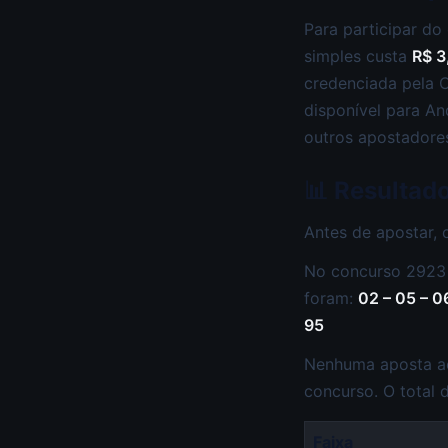
Para participar do
simples custa
R$ 3
credenciada pela C
disponível para An
outros apostadore
📊 Resultad
Antes de apostar, 
No concurso 2923 
foram:
02 – 05 – 06
95
Nenhuma aposta ac
concurso. O total
Faixa