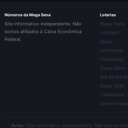
Números da Mega Sena
Loterias
Site informativo independente. Não
Mega-Sena
somos afiliados à Caixa Econômica
Lotofácil
Federal.
Quina
Lotomania
Timemania
Dupla Sena
Dia de Sorte
Super Sete
+Milionária
Loteria Feder
Aviso:
Site informativo independente. Não somos afili