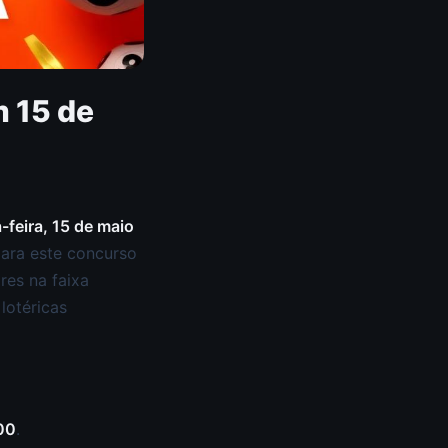
 15 de
-feira, 15 de maio
para este concurso
res na faixa
lotéricas
00
.