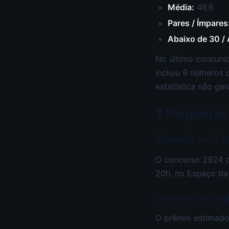
Média:
46.6
Pares / Ímpares
Abaixo de 30 /
No último concurso
incluiu 9 números 
estatística não gar
❓ Perguntas
Quando será s
O concurso 2924 da
20h, no Espaço da
Quanto vai pa
O prêmio estimado