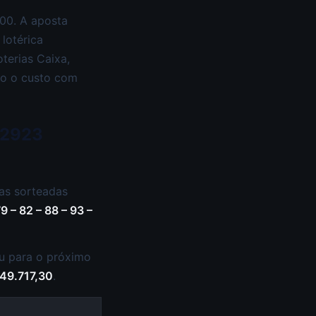
00. A aposta
lotérica
terias Caixa,
ndo o custo com
 2923
as sorteadas
79 – 82 – 88 – 93 –
u para o próximo
49.717,30
.