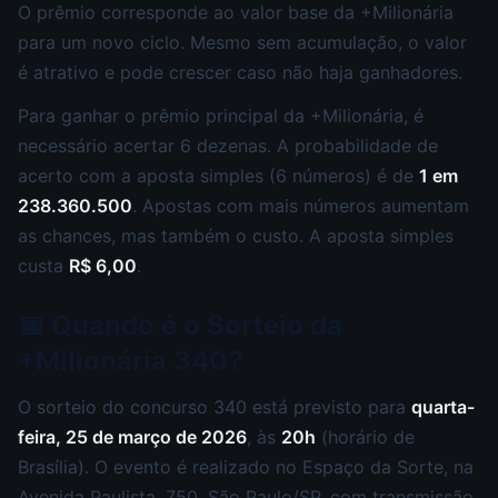
O prêmio corresponde ao valor base da +Milionária
para um novo ciclo. Mesmo sem acumulação, o valor
é atrativo e pode crescer caso não haja ganhadores.
Para ganhar o prêmio principal da +Milionária, é
necessário acertar 6 dezenas. A probabilidade de
acerto com a aposta simples (6 números) é de
1 em
238.360.500
. Apostas com mais números aumentam
as chances, mas também o custo. A aposta simples
custa
R$ 6,00
.
📅 Quando é o Sorteio da
+Milionária 340?
O sorteio do concurso 340 está previsto para
quarta-
feira, 25 de março de 2026
, às
20h
(horário de
Brasília). O evento é realizado no Espaço da Sorte, na
Avenida Paulista, 750, São Paulo/SP, com transmissão