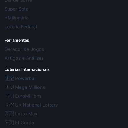
Dia de Sorte
Super Sete
+Milionária
Loteria Federal
Ferramentas
Gerador de Jogos
Artigos e Análises
Loterias Internacionais
🇺🇸
Powerball
🇺🇸
Mega Millions
🇪🇺
EuroMillions
🇬🇧
UK National Lottery
🇨🇦
Lotto Max
🇪🇸
El Gordo