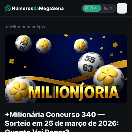
Números
da
MegaSena
🇧🇷 PT
EN
Voltar para artigos
+Milionária Concurso 340 —
Sorteio em 25 de março de 2026: