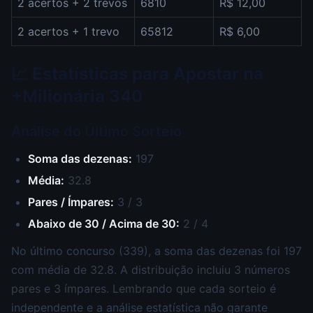
2 acertos + 2 trevos
6810
R$ 12,00
2 acertos + 1 trevo
65812
R$ 6,00
📈 Estatísticas para Apostar na
+Milionária 340
Análise do Último Sorteio
Soma das dezenas:
197
Média:
32.8
Pares / Ímpares:
3 / 3
Abaixo de 30 / Acima de 30:
2 / 4
No último concurso (339), a soma das dezenas foi 197
com média de 32.8. A distribuição incluiu 3 números
pares e 3 ímpares. Lembrando que cada sorteio é
independente e a análise estatística não garante