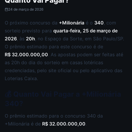
Quanto Vai Pagar?
24 de março de 2026
O próximo concurso da
+Milionária
é o
340
, com
sorteio previsto para
quarta-feira, 25 de março de
2026
, às
20h
, no Espaço da Sorte, em São Paulo/SP.
O prêmio estimado para este concurso é de
R$ 32.000.000,00
. As apostas podem ser feitas até
as 20h do dia do sorteio em casas lotéricas
credenciadas, pelo site oficial ou pelo aplicativo das
Loterias Caixa.
💰 Quanto Vai Pagar a +Milionária
340?
O prêmio estimado para o concurso 340 da
+Milionária é de
R$ 32.000.000,00
.