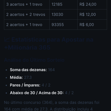
3 acertos + 1 trevo
12185
R$ 24,00
2 acertos + 2 trevos
13030
R$ 12,00
2 acertos + 1 trevo
93355
R$ 6,00
📈 Estatísticas para Apostar na
+Milionária 365
Análise do Último Sorteio
Soma das dezenas:
164
Média:
27.3
Pares / Ímpares:
4 / 2
Abaixo de 30 / Acima de 30:
4 / 2
No último concurso (364), a soma das dezenas foi
164 com média de 27.3. A distribuição incluiu 4