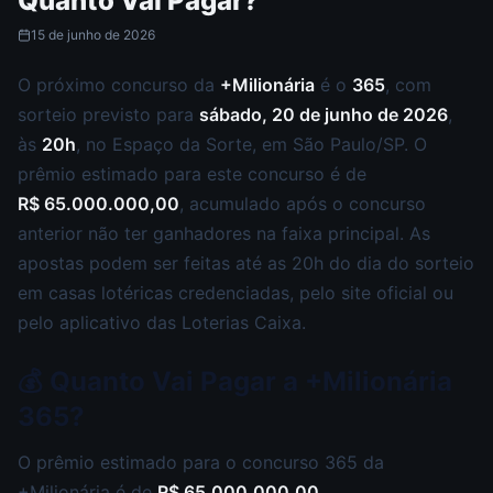
Quanto Vai Pagar?
15 de junho de 2026
O próximo concurso da
+Milionária
é o
365
, com
sorteio previsto para
sábado, 20 de junho de 2026
,
às
20h
, no Espaço da Sorte, em São Paulo/SP. O
prêmio estimado para este concurso é de
R$ 65.000.000,00
, acumulado após o concurso
anterior não ter ganhadores na faixa principal. As
apostas podem ser feitas até as 20h do dia do sorteio
em casas lotéricas credenciadas, pelo site oficial ou
pelo aplicativo das Loterias Caixa.
💰 Quanto Vai Pagar a +Milionária
365?
O prêmio estimado para o concurso 365 da
+Milionária é de
R$ 65.000.000,00
.