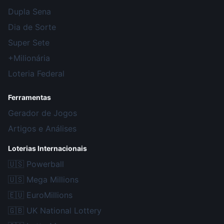
Dupla Sena
Dia de Sorte
Super Sete
+Milionária
Loteria Federal
Ferramentas
Gerador de Jogos
Artigos e Análises
Loterias Internacionais
🇺🇸
Powerball
🇺🇸
Mega Millions
🇪🇺
EuroMillions
🇬🇧
UK National Lottery