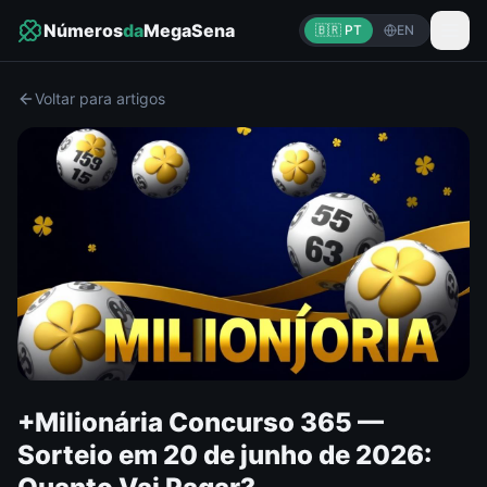
Números
da
MegaSena
🇧🇷 PT
EN
Voltar para artigos
+Milionária Concurso 365 —
Sorteio em 20 de junho de 2026: