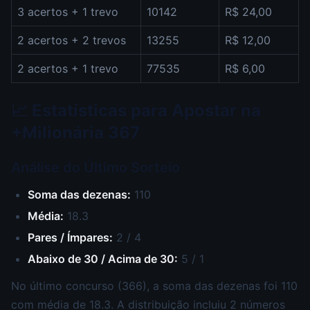
3 acertos + 1 trevo
10142
R$ 24,00
2 acertos + 2 trevos
13255
R$ 12,00
2 acertos + 1 trevo
77535
R$ 6,00
📈 Estatísticas para Apostar na
+Milionária 367
Análise do Último Sorteio
Soma das dezenas:
110
Média:
18.3
Pares / Ímpares:
2 / 4
Abaixo de 30 / Acima de 30:
5 / 1
No último concurso (366), a soma das dezenas foi 110
com média de 18.3. A distribuição incluiu 2 números