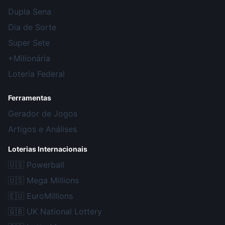
Dupla Sena
Dia de Sorte
Super Sete
+Milionária
Loteria Federal
Ferramentas
Gerador de Jogos
Artigos e Análises
Loterias Internacionais
🇺🇸
Powerball
🇺🇸
Mega Millions
🇪🇺
EuroMillions
🇬🇧
UK National Lottery