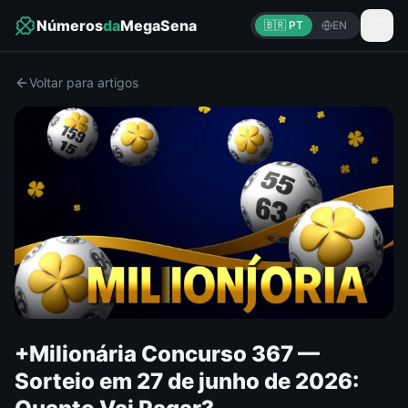
Números
da
MegaSena
🇧🇷 PT
EN
Voltar para artigos
+Milionária Concurso 367 —
Sorteio em 27 de junho de 2026: