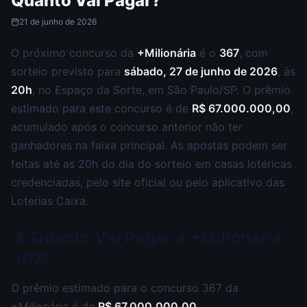
Quanto Vai Pagar?
21 de junho de 2026
O próximo concurso da
+Milionária
é o
367
, com
sorteio previsto para
sábado, 27 de junho de 2026
, às
20h
, no Espaço da Sorte, em São Paulo/SP. O prêmio
estimado para este concurso é de
R$ 67.000.000,00
,
acumulado após o concurso anterior não ter
ganhadores na faixa principal. As apostas podem ser
feitas até as 20h do dia do sorteio em casas lotéricas
credenciadas, pelo site oficial ou pelo aplicativo das
Loterias Caixa.
💰 Quanto Vai Pagar a +Milionária
367?
O prêmio estimado para o concurso 367 da
+Milionária é de
R$ 67.000.000,00
.