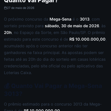
Quanto Vai Pagar?
27 de maio de 2026
O próximo concurso da
Mega-Sena
é o
3013
, com
sorteio previsto para
sábado, 30 de maio de 2026
, às
20h
, no Espaço da Sorte, em São Paulo/SP. O prêmio
estimado para este concurso é de
R$ 10.000.000,00
,
acumulado após o concurso anterior não ter
ganhadores na faixa principal. As apostas podem ser
feitas até as 20h do dia do sorteio em casas lotéricas
credenciadas, pelo site oficial ou pelo aplicativo das
Loterias Caixa.
💰 Quanto Vai Pagar a Mega-Sena
3013?
O prêmio estimado para o concurso 3013 da Mega-
Sena é de
R$ 10.000.000,00
.