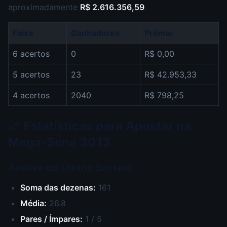
aproximadamente
R$ 2.616.356,59
.
Faixa
Ganhadores
Prêmio
6 acertos
0
R$ 0,00
5 acertos
23
R$ 42.953,33
4 acertos
2040
R$ 798,25
📈 Estatísticas para Apostar na
Mega-Sena 3013
Análise do Último Sorteio
Soma das dezenas:
161
Média:
26.8
Pares / Ímpares:
1 / 5