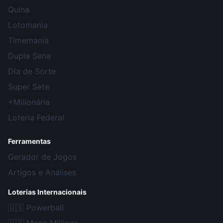
Quina
Lotomania
Timemania
Dupla Sena
Dia de Sorte
Super Sete
+Milionária
Loteria Federal
Ferramentas
Gerador de Jogos
Artigos e Análises
Loterias Internacionais
🇺🇸
Powerball