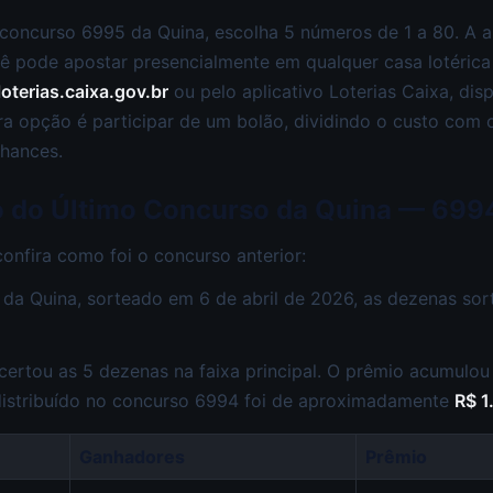
 concurso 6995 da Quina, escolha 5 números de 1 a 80. A 
cê pode apostar presencialmente em qualquer casa lotérica
loterias.caixa.gov.br
ou pelo aplicativo Loterias Caixa, dis
ra opção é participar de um bolão, dividindo o custo com
hances.
o do Último Concurso da Quina — 699
confira como foi o concurso anterior:
da Quina, sorteado em 6 de abril de 2026, as dezenas so
ertou as 5 dezenas na faixa principal. O prêmio acumulou
 distribuído no concurso 6994 foi de aproximadamente
R$ 1
Ganhadores
Prêmio