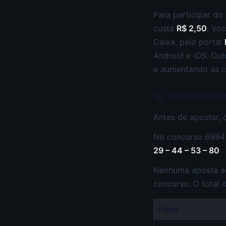
Para participar do
custa
R$ 2,50
. Vo
Caixa, pelo portal
Android e iOS. Out
e aumentando as c
📊 Resultad
Antes de apostar, 
No concurso 6994 
29 – 44 – 53 – 80
Nenhuma aposta ac
concurso. O total
Faixa