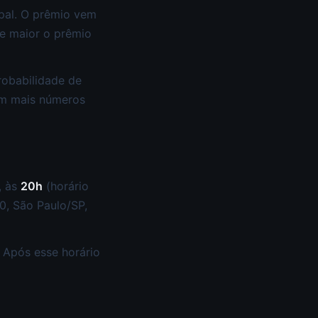
ipal. O prêmio vem
e maior o prêmio
robabilidade de
om mais números
, às
20h
(horário
50, São Paulo/SP,
 Após esse horário