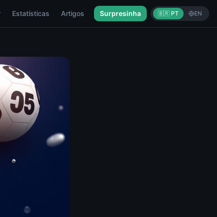
r
Estatísticas
Artigos
Surpresinha
🇧🇷 PT
EN