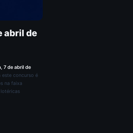
 abril de
, 7 de abril de
 este concurso é
s na faixa
lotéricas