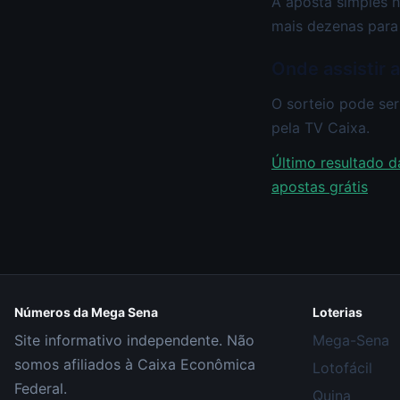
A aposta simples n
mais dezenas para
Onde assistir 
O sorteio pode ser
pela TV Caixa.
Último resultado d
apostas grátis
Números da Mega Sena
Loterias
Site informativo independente. Não
Mega-Sena
somos afiliados à Caixa Econômica
Lotofácil
Federal.
Quina