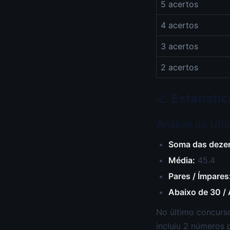
5 acertos
4 acertos
3 acertos
2 acertos
📈 Estatíst
Análise do Últ
Soma das deze
Média:
45.4
Pares / Ímpares
Abaixo de 30 /
No último concurso
incluiu 2 números 