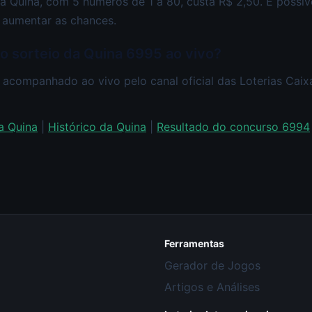
a Quina, com 5 números de 1 a 80, custa R$ 2,50. É possí
 aumentar as chances.
ao sorteio da Quina 6995 ao vivo?
 acompanhado ao vivo pelo canal oficial das Loterias Cai
a Quina
|
Histórico da Quina
|
Resultado do concurso 6994
Ferramentas
Gerador de Jogos
Artigos e Análises