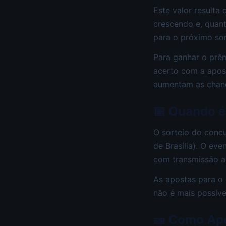
Este valor resulta
crescendo e, quan
para o próximo sor
Para ganhar o prêm
acerto com a apos
aumentam as chanc
📅 Quando é
O sorteio do conc
de Brasília). O ev
com transmissão ao
As apostas para o 
não é mais possíve
🎫 Como Ap