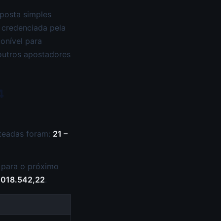
aposta simples
 credenciada pela
ponível para
 outros apostadores
4
rteadas foram:
21 –
 para o próximo
.018.542,22
.