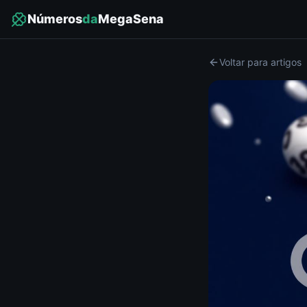
Números
da
MegaSena
Voltar para artigos