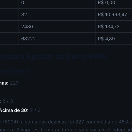
0
R$ 0,00
32
R$ 10.963,47
2480
R$ 134,72
68222
R$ 4,89
icas para Apostar na Quina 6995
imo Sorteio
nas:
227
:
2 / 3
 Acima de 30:
2 / 3
 (6994), a soma das dezenas foi 227 com média de 45.4. A
pares e 3 ímpares. Lembrando que cada sorteio é independe