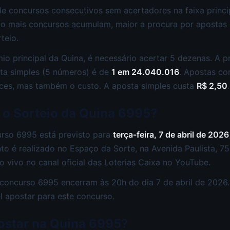
 de concursos consecutivos sem acertadores na faixa princ
to mais concursos acumulam, maior a procura por apostas 
teio.
io principal da Quina, é necessário acertar 5 dezenas. A p
ta simples (5 números) é de
1 em 24.040.016
. Apostas c
es, mas também o custo. A aposta simples custa
R$ 2,50
.
 o Sorteio da Quina 6995?
urso 6995 está previsto para
terça-feira, 7 de abril de 2026
ento é realizado no Espaço da Sorte, na Avenida Paulista, 7
 vivo no canal oficial das Loterias Caixa no YouTube.
concurso 6995 encerram às 20h do dia 7 de abril de 2026.
l apostar para este concurso.
ostar na Quina 6995?