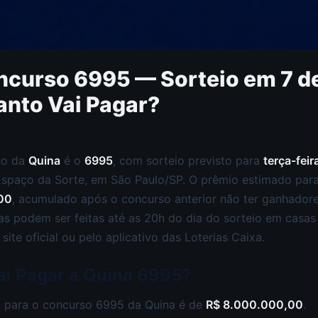
curso 6995 — Sorteio em 7 de
anto Vai Pagar?
so da
Quina
é o
6995
, com sorteio previsto para
terça-feira
Espaço da Sorte, em São Paulo/SP. O prêmio estimado para
00
, acumulado após o concurso anterior não ter ganhadore
tas podem ser feitas até as 20h do dia do sorteio em casas 
site oficial ou pelo aplicativo das Loterias Caixa.
ai Pagar a Quina 6995?
 para o concurso 6995 da Quina é de
R$ 8.000.000,00
.