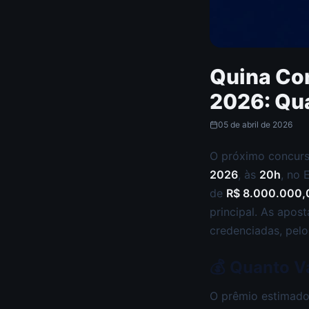
Quina Con
2026: Qu
05 de abril de 2026
O próximo concur
2026
, às
20h
, no 
de
R$ 8.000.000,
principal. As apos
credenciadas, pelo 
💰 Quanto V
O prêmio estimado