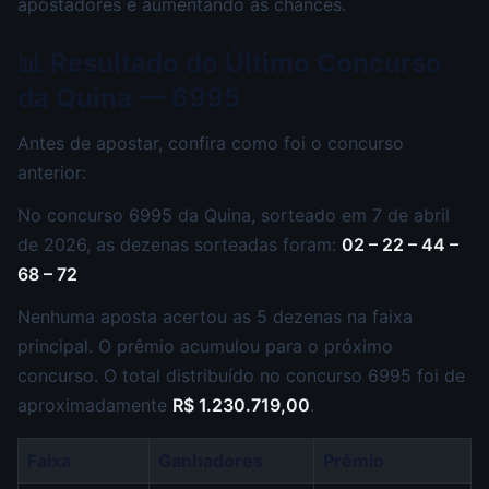
apostadores e aumentando as chances.
📊 Resultado do Último Concurso
da Quina — 6995
Antes de apostar, confira como foi o concurso
anterior:
No concurso 6995 da Quina, sorteado em 7 de abril
de 2026, as dezenas sorteadas foram:
02 – 22 – 44 –
68 – 72
Nenhuma aposta acertou as 5 dezenas na faixa
principal. O prêmio acumulou para o próximo
concurso. O total distribuído no concurso 6995 foi de
aproximadamente
R$ 1.230.719,00
.
Faixa
Ganhadores
Prêmio