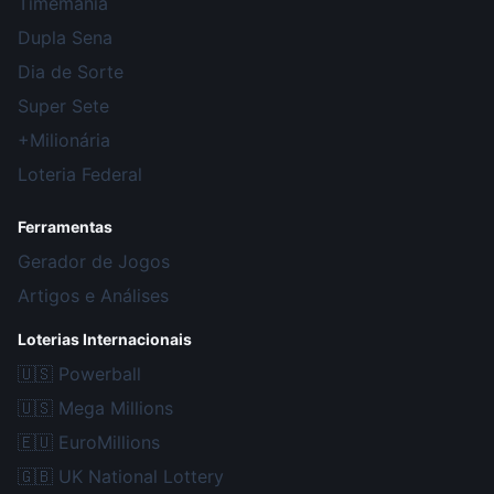
Timemania
Dupla Sena
Dia de Sorte
Super Sete
+Milionária
Loteria Federal
Ferramentas
Gerador de Jogos
Artigos e Análises
Loterias Internacionais
🇺🇸
Powerball
🇺🇸
Mega Millions
🇪🇺
EuroMillions
🇬🇧
UK National Lottery