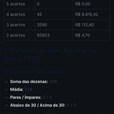
5 acertos
0
R$ 0,00
4 acertos
45
R$ 9.415,42
3 acertos
3590
R$ 112,40
2 acertos
85853
R$ 4,70
📈 Estatísticas para Apostar na
Quina 6996
Análise do Último Sorteio
Soma das dezenas:
208
Média:
41.6
Pares / Ímpares:
5 / 0
Abaixo de 30 / Acima de 30:
2 / 3