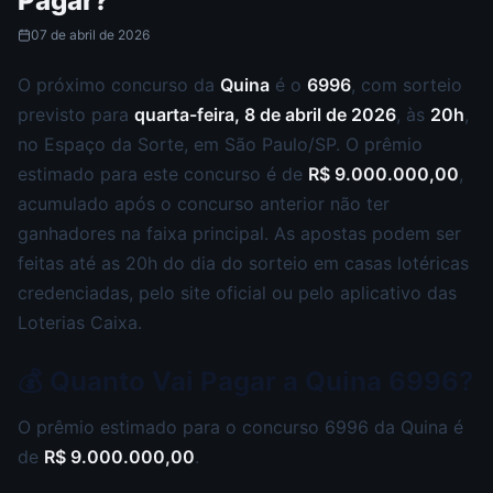
Pagar?
07 de abril de 2026
O próximo concurso da
Quina
é o
6996
, com sorteio
previsto para
quarta-feira, 8 de abril de 2026
, às
20h
,
no Espaço da Sorte, em São Paulo/SP. O prêmio
estimado para este concurso é de
R$ 9.000.000,00
,
acumulado após o concurso anterior não ter
ganhadores na faixa principal. As apostas podem ser
feitas até as 20h do dia do sorteio em casas lotéricas
credenciadas, pelo site oficial ou pelo aplicativo das
Loterias Caixa.
💰 Quanto Vai Pagar a Quina 6996?
O prêmio estimado para o concurso 6996 da Quina é
de
R$ 9.000.000,00
.