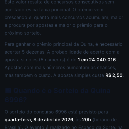
Este valor resulta de concursos consecutivos sem
acertadores na faixa principal. O prêmio vem
crescendo e, quanto mais concursos acumulam, maior
a procura por apostas e maior o prêmio para o
próximo sorteio.
Para ganhar o prêmio principal da Quina, é necessário
acertar 5 dezenas. A probabilidade de acerto com a
aposta simples (5 números) é de
1 em 24.040.016
.
Apostas com mais números aumentam as chances,
mas também o custo. A aposta simples custa
R$ 2,50
.
📅 Quando é o Sorteio da Quina
6996?
O sorteio do concurso 6996 está previsto para
quarta-feira, 8 de abril de 2026
, às
20h
(horário de
Brasília). O evento é realizado no Espaço da Sorte, na