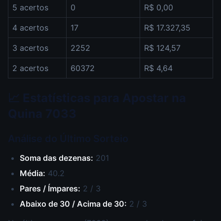
5 acertos
0
R$ 0,00
4 acertos
17
R$ 17.327,35
3 acertos
2252
R$ 124,57
2 acertos
60372
R$ 4,64
📈 Estatísticas para Apostar na
Quina 7033
Análise do Último Sorteio
Soma das dezenas:
201
Média:
40.2
Pares / Ímpares:
2 / 3
Abaixo de 30 / Acima de 30:
2 / 3