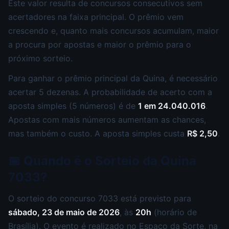
Este valor resulta de concursos consecutivos sem
acertadores na faixa principal. O prêmio vem
crescendo e, quanto mais concursos acumulam, maior
a procura por apostas e maior o prêmio para o
próximo sorteio.
Para ganhar o prêmio principal da Quina, é necessário
acertar 5 dezenas. A probabilidade de acerto com a
aposta simples (5 números) é de
1 em 24.040.016
.
Apostas com mais números aumentam as chances,
mas também o custo. A aposta simples custa
R$ 2,50
.
📅 Quando é o Sorteio da Quina
7033?
O sorteio do concurso 7033 está previsto para
sábado, 23 de maio de 2026
, às
20h
(horário de
Brasília). O evento é realizado no Espaço da Sorte, na