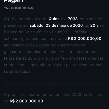
Pagar?
22 de maio de 2026
O próximo concurso da
Quina
é o
7033
, com sorteio
previsto para
sábado, 23 de maio de 2026
, às
20h
, no
Espaço da Sorte, em São Paulo/SP. O prêmio
estimado para este concurso é de
R$ 2.000.000,00
,
acumulado após o concurso anterior não ter
ganhadores na faixa principal. As apostas podem ser
feitas até as 20h do dia do sorteio em casas lotéricas
credenciadas, pelo site oficial ou pelo aplicativo das
Loterias Caixa.
💰 Quanto Vai Pagar a Quina 7033?
O prêmio estimado para o concurso 7033 da Quina é
de
R$ 2.000.000,00
.