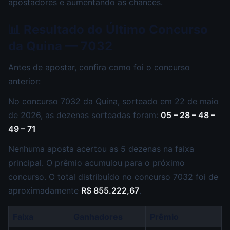
apostadores e aumentando as chances.
📊 Resultado do Último Concurso
da Quina — 7032
Antes de apostar, confira como foi o concurso
anterior:
No concurso 7032 da Quina, sorteado em 22 de maio
de 2026, as dezenas sorteadas foram:
05 – 28 – 48 –
49 – 71
Nenhuma aposta acertou as 5 dezenas na faixa
principal. O prêmio acumulou para o próximo
concurso. O total distribuído no concurso 7032 foi de
aproximadamente
R$ 855.222,67
.
Faixa
Ganhadores
Prêmio