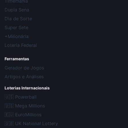
Timemania
Dupla Sena
Dia de Sorte
Super Sete
+Milionária
Loteria Federal
Ferramentas
Gerador de Jogos
Artigos e Análises
Loterias Internacionais
🇺🇸
Powerball
🇺🇸
Mega Millions
🇪🇺
EuroMillions
🇬🇧
UK National Lottery