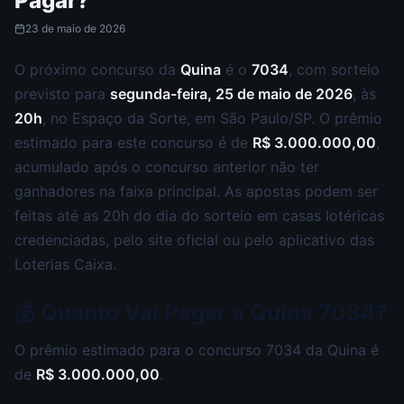
Pagar?
23 de maio de 2026
O próximo concurso da
Quina
é o
7034
, com sorteio
previsto para
segunda-feira, 25 de maio de 2026
, às
20h
, no Espaço da Sorte, em São Paulo/SP. O prêmio
estimado para este concurso é de
R$ 3.000.000,00
,
acumulado após o concurso anterior não ter
ganhadores na faixa principal. As apostas podem ser
feitas até as 20h do dia do sorteio em casas lotéricas
credenciadas, pelo site oficial ou pelo aplicativo das
Loterias Caixa.
💰 Quanto Vai Pagar a Quina 7034?
O prêmio estimado para o concurso 7034 da Quina é
de
R$ 3.000.000,00
.