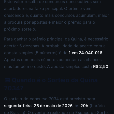
Este valor resulta de concursos consecutivos sem
acertadores na faixa principal. O prêmio vem
crescendo e, quanto mais concursos acumulam, maior
a procura por apostas e maior o prêmio para o
próximo sorteio.
Para ganhar o prêmio principal da Quina, é necessário
acertar 5 dezenas. A probabilidade de acerto com a
aposta simples (5 números) é de
1 em 24.040.016
.
Apostas com mais números aumentam as chances,
mas também o custo. A aposta simples custa
R$ 2,50
.
📅 Quando é o Sorteio da Quina
7034?
O sorteio do concurso 7034 está previsto para
segunda-feira, 25 de maio de 2026
, às
20h
(horário
de Brasília). O evento é realizado no Espaço da Sorte,