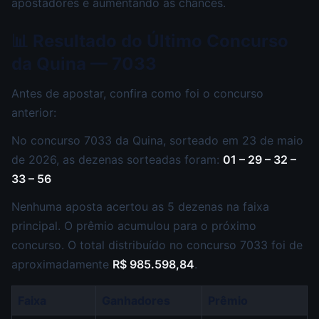
apostadores e aumentando as chances.
📊 Resultado do Último Concurso
da Quina — 7033
Antes de apostar, confira como foi o concurso
anterior:
No concurso 7033 da Quina, sorteado em 23 de maio
de 2026, as dezenas sorteadas foram:
01 – 29 – 32 –
33 – 56
Nenhuma aposta acertou as 5 dezenas na faixa
principal. O prêmio acumulou para o próximo
concurso. O total distribuído no concurso 7033 foi de
aproximadamente
R$ 985.598,84
.
Faixa
Ganhadores
Prêmio