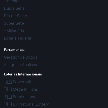
Timemania
Dupla Sena
Dia de Sorte
Super Sete
+Milionária
Loteria Federal
Ferramentas
Gerador de Jogos
Artigos e Análises
Loterias Internacionais
🇺🇸
Powerball
🇺🇸
Mega Millions
🇪🇺
EuroMillions
🇬🇧
UK National Lottery