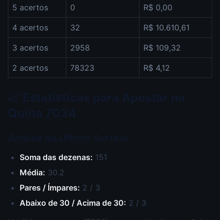
5 acertos
0
R$ 0,00
4 acertos
32
R$ 10.610,61
3 acertos
2958
R$ 109,32
2 acertos
78323
R$ 4,12
📈 Estatísticas para Apostar na
Quina 7034
Análise do Último Sorteio
Soma das dezenas:
151
Média:
30.2
Pares / Ímpares:
2 / 3
Abaixo de 30 / Acima de 30:
2 / 3