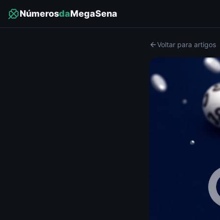
Números
da
MegaSena
Voltar para artigos