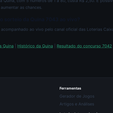
a Quina, com 5 números de 1 a 80, custa R$ 2,50. É possí
 aumentar as chances.
ao sorteio da Quina 7043 ao vivo?
 acompanhado ao vivo pelo canal oficial das Loterias Cai
a Quina
|
Histórico da Quina
|
Resultado do concurso 7042
Ferramentas
Gerador de Jogos
Artigos e Análises