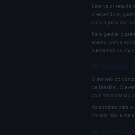
Este valor resulta
crescendo e, quan
para o próximo sor
Para ganhar o prêm
acerto com a apos
aumentam as chanc
📅 Quando é
O sorteio do conc
de Brasília). O ev
com transmissão ao
As apostas para o
horário não é mais
🎫 Como Ap