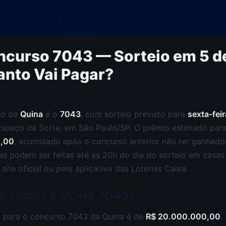
curso 7043 — Sorteio em 5 de
anto Vai Pagar?
so da
Quina
é o
7043
, com sorteio previsto para
sexta-feir
Espaço da Sorte, em São Paulo/SP. O prêmio estimado para
0,00
, acumulado após o concurso anterior não ter ganhador
tas podem ser feitas até as 20h do dia do sorteio em casas 
site oficial ou pelo aplicativo das Loterias Caixa.
ai Pagar a Quina 7043?
 para o concurso 7043 da Quina é de
R$ 20.000.000,00
.