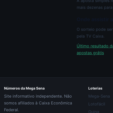
A aposta simples n
mais dezenas para
Onde assistir 
O sorteio pode ser
pela TV Caixa.
Último resultado d
apostas grátis
Números da Mega Sena
Loterias
Site informativo independente. Não
Mega-Sena
somos afiliados à Caixa Econômica
Lotofácil
Federal.
Quina