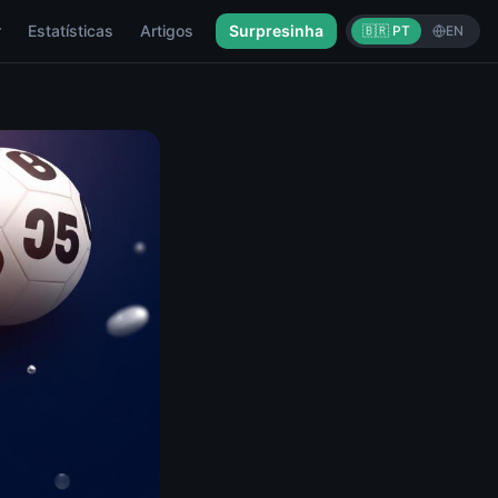
r
Estatísticas
Artigos
Surpresinha
🇧🇷 PT
EN