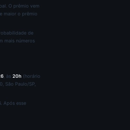
ipal. O prêmio vem
e maior o prêmio
robabilidade de
om mais números
26
, às
20h
(horário
50, São Paulo/SP,
6. Após esse