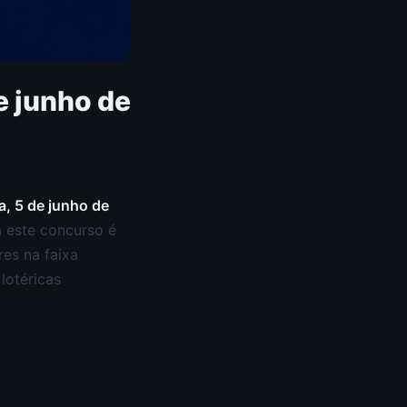
 junho de
a, 5 de junho de
 este concurso é
es na faixa
lotéricas