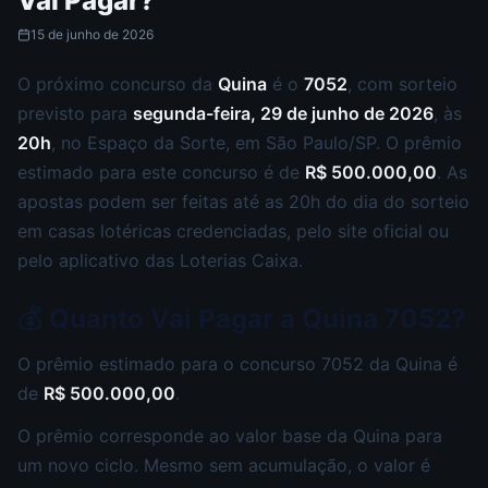
Vai Pagar?
15 de junho de 2026
O próximo concurso da
Quina
é o
7052
, com sorteio
previsto para
segunda-feira, 29 de junho de 2026
, às
20h
, no Espaço da Sorte, em São Paulo/SP. O prêmio
estimado para este concurso é de
R$ 500.000,00
. As
apostas podem ser feitas até as 20h do dia do sorteio
em casas lotéricas credenciadas, pelo site oficial ou
pelo aplicativo das Loterias Caixa.
💰 Quanto Vai Pagar a Quina 7052?
O prêmio estimado para o concurso 7052 da Quina é
de
R$ 500.000,00
.
O prêmio corresponde ao valor base da Quina para
um novo ciclo. Mesmo sem acumulação, o valor é