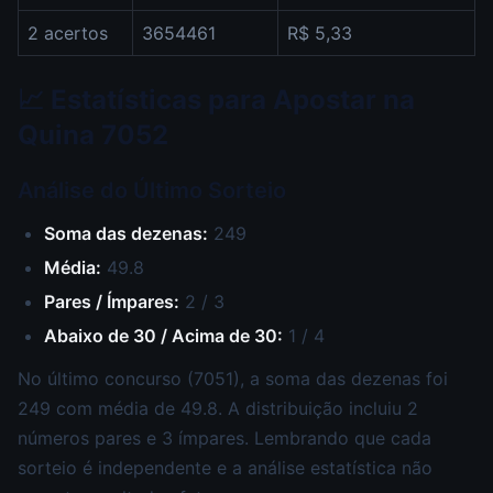
2 acertos
3654461
R$ 5,33
📈 Estatísticas para Apostar na
Quina 7052
Análise do Último Sorteio
Soma das dezenas:
249
Média:
49.8
Pares / Ímpares:
2 / 3
Abaixo de 30 / Acima de 30:
1 / 4
No último concurso (7051), a soma das dezenas foi
249 com média de 49.8. A distribuição incluiu 2
números pares e 3 ímpares. Lembrando que cada
sorteio é independente e a análise estatística não