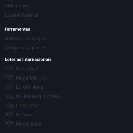
+Milionária
Loteria Federal
Ferramentas
Gerador de Jogos
Artigos e Análises
Loterias Internacionais
🇺🇸
Powerball
🇺🇸
Mega Millions
🇪🇺
EuroMillions
🇬🇧
UK National Lottery
🇨🇦
Lotto Max
🇪🇸
El Gordo
🇧🇷
Mega-Sena