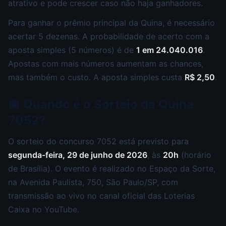
atrativo e pode crescer caso não haja ganhadores.
Para ganhar o prêmio principal da Quina, é necessário
acertar 5 dezenas. A probabilidade de acerto com a
aposta simples (5 números) é de
1 em 24.040.016
.
Apostas com mais números aumentam as chances,
mas também o custo. A aposta simples custa
R$ 2,50
.
📅 Quando é o Sorteio da Quina
7052?
O sorteio do concurso 7052 está previsto para
segunda-feira, 29 de junho de 2026
, às
20h
(horário
de Brasília). O evento é realizado no Espaço da Sorte,
na Avenida Paulista, 750, São Paulo/SP, com
transmissão ao vivo no canal oficial das Loterias
Caixa no YouTube.