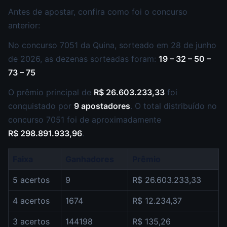
Antes de apostar, confira como foi o concurso
anterior:
No concurso 7051 da Quina, sorteado em 28 de junho
de 2026, as dezenas sorteadas foram:
19 – 32 – 50 –
73 – 75
O prêmio principal de
R$ 26.603.233,33
foi
conquistado por
9 apostadores
. O total distribuído no
concurso 7051 foi de aproximadamente
R$ 298.891.933,96
.
Faixa
Ganhadores
Prêmio
5 acertos
9
R$ 26.603.233,33
4 acertos
1674
R$ 12.234,37
3 acertos
144198
R$ 135,26