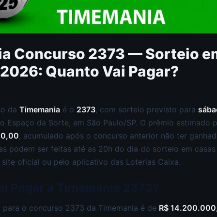
a Concurso 2373 — Sorteio e
 2026: Quanto Vai Pagar?
so da
Timemania
é o
2373
, com sorteio previsto para
sába
no Espaço da Sorte, em São Paulo/SP. O prêmio estimado 
00,00
, acumulado após o concurso anterior não ter ganhad
tas podem ser feitas até as 20h do dia do sorteio em casas 
site oficial ou pelo aplicativo das Loterias Caixa.
ai Pagar a Timemania 2373?
 para o concurso 2373 da Timemania é de
R$ 14.200.000