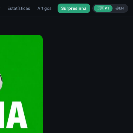
r
Estatísticas
Artigos
Surpresinha
🇧🇷 PT
EN