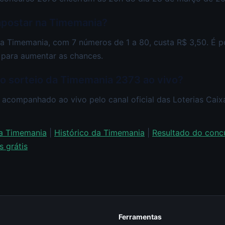
apostar na Timemania?
a Timemania, com 7 números de 1 a 80, custa R$ 3,50. É p
para aumentar as chances.
ao sorteio da Timemania 2373 ao vivo?
 acompanhado ao vivo pelo canal oficial das Loterias Cai
da Timemania
|
Histórico da Timemania
|
Resultado do conc
 grátis
Ferramentas