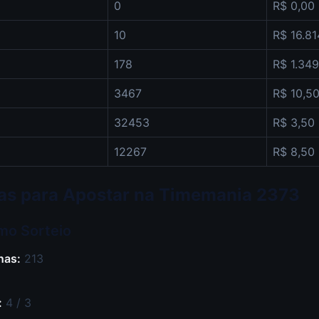
0
R$ 0,00
10
R$ 16.81
178
R$ 1.349
3467
R$ 10,5
32453
R$ 3,50
12267
R$ 8,50
icas para Apostar na Timemania 2373
imo Sorteio
nas:
213
:
4 / 3