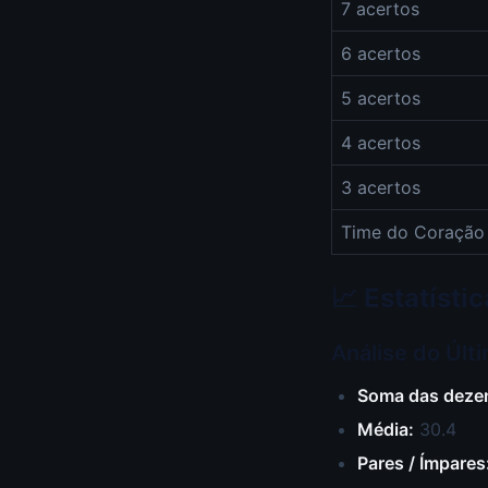
7 acertos
6 acertos
5 acertos
4 acertos
3 acertos
Time do Coração
📈 Estatíst
Análise do Últ
Soma das deze
Média:
30.4
Pares / Ímpares