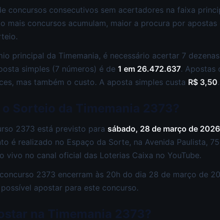
 de concursos consecutivos sem acertadores na faixa princ
to mais concursos acumulam, maior a procura por apostas 
teio.
io principal da Timemania, é necessário acertar 7 dezenas
posta simples (7 números) é de
1 em 26.472.637
. Apostas
es, mas também o custo. A aposta simples custa
R$ 3,50
.
 o Sorteio da Timemania 2373?
urso 2373 está previsto para
sábado, 28 de março de 2026
ento é realizado no Espaço da Sorte, na Avenida Paulista, 7
 vivo no canal oficial das Loterias Caixa no YouTube.
 concurso 2373 encerram às 20h do dia 28 de março de 2
 possível apostar para este concurso.
ostar na Timemania 2373?