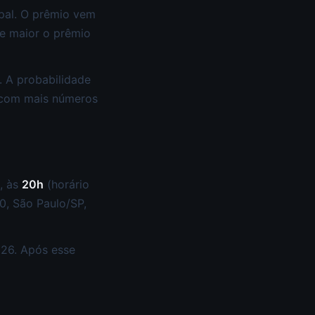
ipal. O prêmio vem
e maior o prêmio
. A probabilidade
 com mais números
, às
20h
(horário
50, São Paulo/SP,
026. Após esse