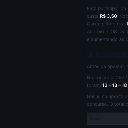
Para participar do
custa
R$ 3,50
. Vo
Caixa, pelo portal
Android e iOS. Out
e aumentando as c
📊 Resultad
Antes de apostar, 
No concurso 2372 
foram:
12 – 13 – 18
Nenhuma aposta ac
concurso. O total
Faixa