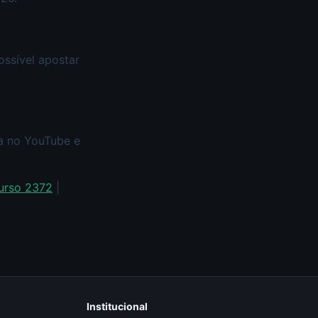
ossível apostar
xa no YouTube e
urso 2372
|
Institucional