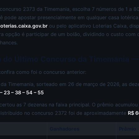
 concurso 2373 da Timemania, escolha 7 números de 1 a 80
cê pode apostar presencialmente em qualquer casa lotérica
loterias.caixa.gov.br
ou pelo aplicativo Loterias Caixa, dis
ra opção é participar de um bolão, dividindo o custo com
hances.
o do Último Concurso da Timemania 
confira como foi o concurso anterior:
da Timemania, sorteado em 26 de março de 2026, as dez
 – 23 – 38 – 54 – 55
ertou as 7 dezenas na faixa principal. O prêmio acumulou
 distribuído no concurso 2372 foi de aproximadamente
R$ 6
Ganhadores
Prêmio