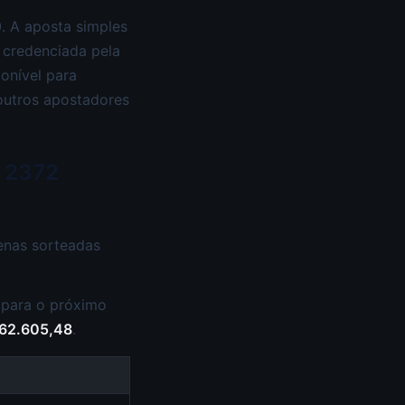
. A aposta simples
 credenciada pela
ponível para
 outros apostadores
— 2372
enas sorteadas
 para o próximo
62.605,48
.