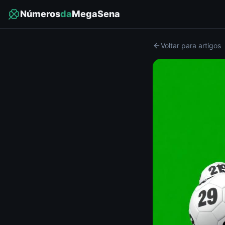
Números
da
MegaSena
Voltar para artigos