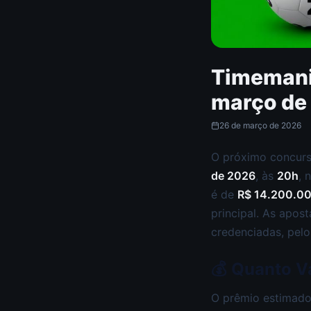
Timemani
março de
26 de março de 2026
O próximo concur
de 2026
, às
20h
, 
é de
R$ 14.200.0
principal. As apos
credenciadas, pelo 
💰 Quanto V
O prêmio estimado