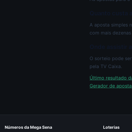
Quanto custa 
A aposta simples n
com mais dezenas 
Onde assistir 
O sorteio pode ser
pela TV Caixa.
Último resultado 
Gerador de apostas
Números da Mega Sena
Loterias