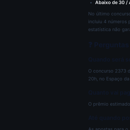
Abaixo de 30 /
No último concurso
incluiu 4 números 
estatística não gar
❓ Perguntas
Quando será s
O concurso 2373 d
20h, no Espaço da
Quanto vai pa
O prêmio estimado
Até quando po
As apostas para o