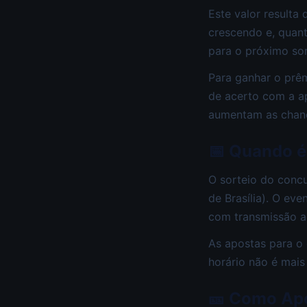
Este valor resulta
crescendo e, quan
para o próximo sor
Para ganhar o prêm
de acerto com a a
aumentam as chanc
📅 Quando é
O sorteio do conc
de Brasília). O ev
com transmissão ao
As apostas para o
horário não é mais
🎫 Como Ap