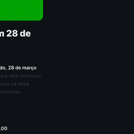
m 28 de
do, 28 de março
para este concurso
ores na faixa
lotéricas
,00
.