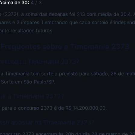
 Acima de 30:
4 / 3
 (2372), a soma das dezenas foi 213 com média de 30.4. A
pares e 3 ímpares. Lembrando que cada sorteio é independe
ante resultados futuros.
 Frequentes sobre a Timemania 2373
orteada a Timemania 2373?
a Timemania tem sorteio previsto para sábado, 28 de mar
 Sorte em São Paulo/SP.
gar a Timemania 2373?
 para o concurso 2373 é de R$ 14.200.000,00.
sso apostar na Timemania 2373?
 concurso 2373 encerram às 20h do dia 28 de março de 20