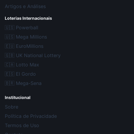
Artigos e Análises
Loterias Internacionais
🇺🇸
Powerball
🇺🇸
Mega Millions
🇪🇺
EuroMillions
🇬🇧
UK National Lottery
🇨🇦
Lotto Max
🇪🇸
El Gordo
🇧🇷
Mega-Sena
Institucional
Sobre
Política de Privacidade
Termos de Uso