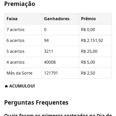
Premiação
Faixa
Ganhadores
Prêmio
7 acertos
0
R$ 0,00
6 acertos
94
R$ 2.151,92
5 acertos
3211
R$ 25,00
4 acertos
40008
R$ 5,00
Mês da Sorte
121791
R$ 2,50
🔥 ACUMULOU!
Perguntas Frequentes
Quais foram os números sorteados na Dia de