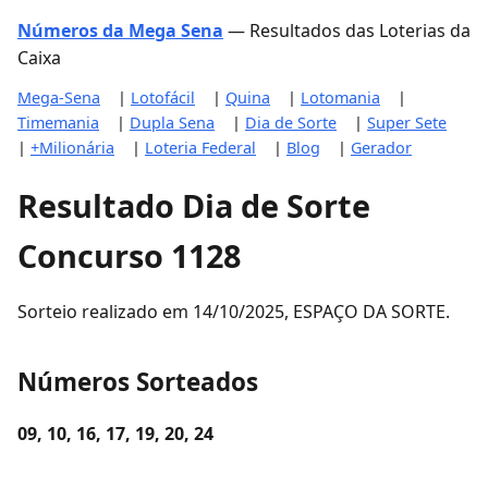
Números da Mega Sena
— Resultados das Loterias da
Caixa
Mega-Sena
|
Lotofácil
|
Quina
|
Lotomania
|
Timemania
|
Dupla Sena
|
Dia de Sorte
|
Super Sete
|
+Milionária
|
Loteria Federal
|
Blog
|
Gerador
Resultado Dia de Sorte
Concurso 1128
Sorteio realizado em 14/10/2025, ESPAÇO DA SORTE.
Números Sorteados
09, 10, 16, 17, 19, 20, 24