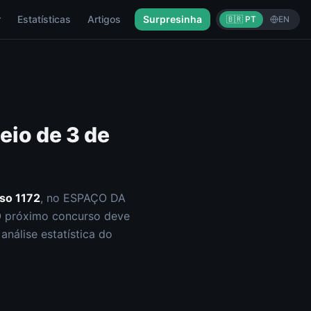
r
Estatísticas
Artigos
Surpresinha
🇧🇷 PT
EN
teio de
3 de
rso
1172
, no ESPAÇO DA
O próximo concurso deve
nálise estatística do