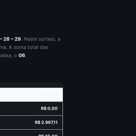
 – 28 – 29
.
Neste sorteio, a
ma. A soma total das
baixa, o
06
.
Prêmio
R$ 0,00
R$ 2.967,11