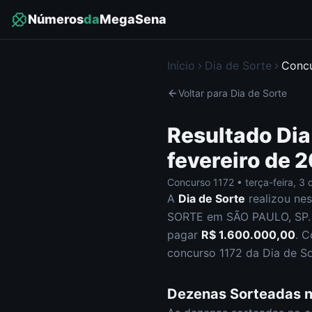
Números
da
MegaSena
Início
Dia de Sorte
Conc
Voltar para
Dia de Sorte
Resultado
Dia
fevereiro de 
Concurso
1172
•
terça-feira
,
3 
A
Dia de Sorte
realizou ne
SORTE em SÃO PAULO, SP
.
pagar
R$ 1.600.000,00
.
C
concurso
1172
da
Dia de S
Dezenas Sorteadas 