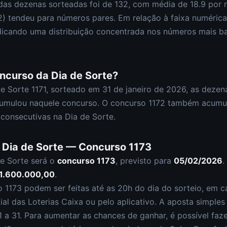
das dezenas sorteadas foi de
132
, com média de
18.9
por n
2
)
tendeu para números pares
.
Em relação à faixa numéric
dicando uma distribuição
concentrada nos números mais b
oncurso da
Dia de Sorte
?
de Sorte
1171
, sorteado em
31 de janeiro de 2026
, as dezen
umulou naquele concurso.
O concurso
1172
também acumu
consecutivas na Dia de Sorte.
a
Dia de Sorte
— Concurso
1173
e Sorte
será o
concurso
1173
, previsto para
05/02/2026
.
1.600.000,00
.
so
1173
podem ser feitas até as
20h
do dia do sorteio, em ca
cial das Loterias Caixa ou pelo aplicativo. A aposta simple
 a 31
. Para aumentar as chances de ganhar, é possível fa