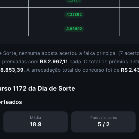
1771
22892
85892
e Sorte
,
nenhuma aposta acertou a faixa principal (
7 acert
m premiadas com
R$ 2.967,11
cada.
O total de prêmios dist
18.853,39
.
A arrecadação total do concurso foi de
R$ 2.4
urso
1172
da
Dia de Sorte
orteados
Média
Pares / Ímpares
18.9
5
/
2