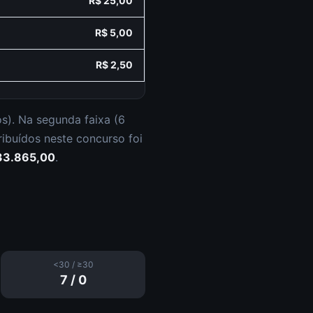
R$ 25,00
R$ 5,00
R$ 2,50
os
).
Na segunda faixa (
6
ribuídos neste concurso foi
33.865,00
.
<30 / ≥30
7
/
0