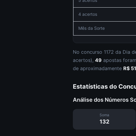
5 acertos
4 acertos
Mês da Sorte
No concurso
1172
da
Dia d
acertos
),
49
apostas fora
de aproximadamente
R$ 5
Estatísticas do Conc
Análise dos Números S
Soma
132