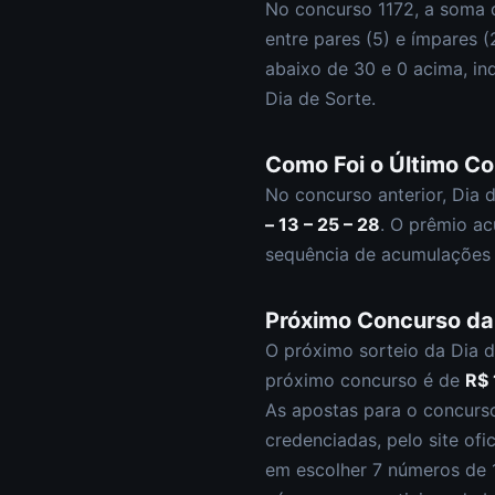
No concurso
1172
, a soma 
entre pares (
5
) e ímpares (
abaixo de 30 e
0
acima, in
Dia de Sorte
.
Como Foi o Último C
No concurso anterior,
Dia 
– 13 – 25 – 28
.
O prêmio ac
sequência de acumulações 
Próximo Concurso d
O próximo sorteio da
Dia d
próximo concurso é de
R$ 
As apostas para o concur
credenciadas, pelo site ofi
em escolher
7 números de 1