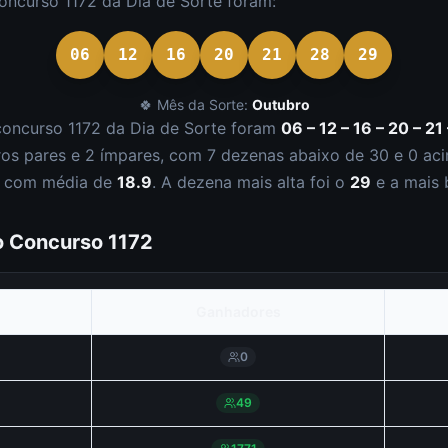
concurso
1172
da
Dia de Sorte
foram:
06
12
16
20
21
28
29
🍀 Mês da Sorte:
Outubro
concurso
1172
da
Dia de Sorte
foram
06 – 12 – 16 – 20 – 21
ro
s
par
es
e
2
ímpar
es
, com
7
dezena
s
abaixo de 30 e
0
aci
, com média de
18.9
. A dezena mais alta foi o
29
e a mais 
do Concurso
1172
Ganhadores
0
49