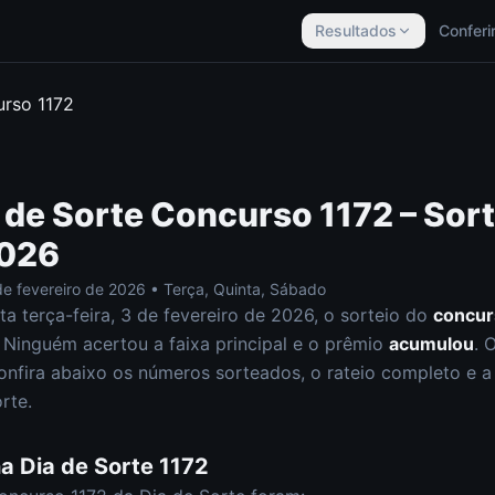
Resultados
Conferi
urso
1172
 de Sorte
Concurso
1172
– Sor
2026
de fevereiro de 2026
•
Terça, Quinta, Sábado
sta
terça-feira
,
3 de fevereiro de 2026
, o sorteio do
concu
Ninguém acertou a faixa principal e o prêmio
acumulou
. 
onfira abaixo os números sorteados, o rateio completo e a a
orte
.
na
Dia de Sorte
1172