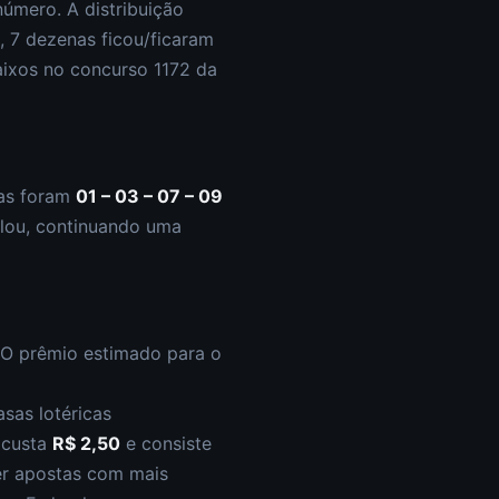
úmero. A distribuição
a,
7
dezena
s
ficou/ficaram
aixos
no concurso
1172
da
as foram
01 – 03 – 07 – 09
lou
,
continuando uma
 O prêmio estimado para o
sas lotéricas
s custa
R$ 2,50
e consiste
zer apostas com mais