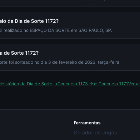
eio da Dia de Sorte 1172?
 foi realizado no ESPAÇO DA SORTE em SÃO PAULO, SP.
a de Sorte 1172?
te foi sorteado no dia 3 de fevereiro de 2026, terça-feira.
e
Histórico da
Dia de Sorte
→
Concurso
1173
→
← Concurso
1171
Ver a
Ferramentas
Gerador de Jogos