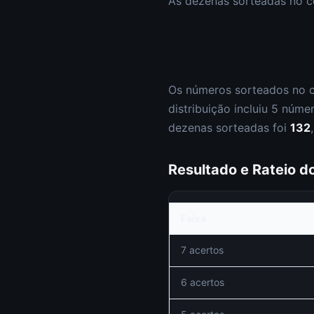
As dezenas sorteadas no 
Os números sorteados no 
distribuição incluiu
5
núme
dezenas sorteadas foi
132
Resultado e Rateio 
Faixa
7 acertos
6 acertos