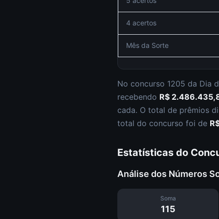
5 acertos
4 acertos
Mês da Sorte
No concurso
1205
da
Dia d
recebendo
R$ 2.486.435,
cada.
O total de prêmios d
total do concurso foi de
R$
Estatísticas do Conc
Análise dos Números S
Soma
115