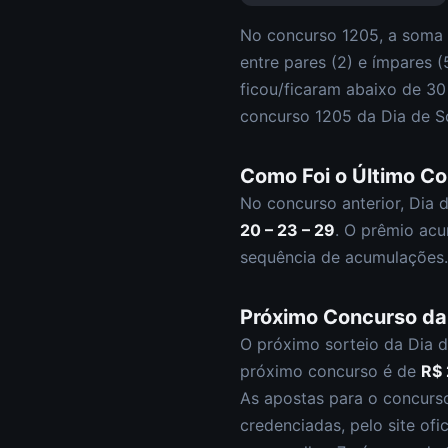
No concurso
1205
, a soma
entre pares (
2
) e ímpares (
ficou/ficaram abaixo de 3
concurso
1205
da
Dia de S
Como Foi o Último C
No concurso anterior,
Dia 
20 – 23 – 29
.
O prêmio acu
sequência de acumulações.
Próximo Concurso d
O próximo sorteio da
Dia d
próximo concurso é de
R$
As apostas para o concur
credenciadas, pelo site ofi