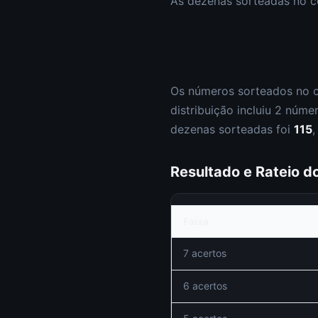
As dezenas sorteadas no 
Os números sorteados no 
distribuição incluiu
2
núme
dezenas sorteadas foi
115
Resultado e Rateio 
Faixa
7 acertos
6 acertos