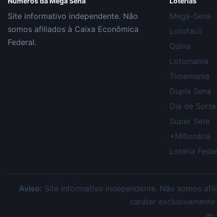
Números da Mega Sena
Loterias
Site informativo independente. Não
Mega-Sena
somos afiliados à Caixa Econômica
Lotofácil
Federal.
Quina
Lotomania
Timemania
Dupla Sena
Dia de Sorte
Super Sete
+Milionária
Loteria Feder
Aviso:
Site informativo independente. Não somos afili
caráter exclusivamente
©