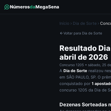
Números
da
MegaSena
Início
Dia de Sorte
Conc
Voltar para
Dia de Sorte
Resultado
Dia
abril de 2026
Concurso
1205
•
sábado
,
25 de
A
Dia de Sorte
realizou ne
em SÃO PAULO, SP
.
O prêmi
conquistado por
1
apostad
concurso
1205
da
Dia de S
Dezenas Sorteadas 