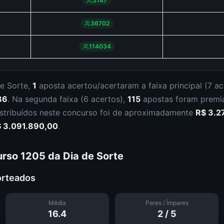
3147
36702
114034
e Sorte
,
1
aposta
acertou/acertaram a faixa principal (
7 ac
86
.
Na segunda faixa (
6 acertos
),
115
apostas foram prem
istribuídos neste concurso foi de aproximadamente
R$ 3.2
 3.091.890,00
.
urso
1205
da
Dia de Sorte
orteados
Média
Pares / Ímpares
16.4
2
/
5