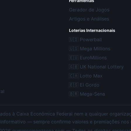
Ferramentas
Gerador de Jogos
Artigos e Análises
Loterias Internacionais
🇺🇸
Powerball
🇺🇸
Mega Millions
🇪🇺
EuroMillions
🇬🇧
UK National Lottery
🇨🇦
Lotto Max
🇪🇸
El Gordo
al
🇧🇷
Mega-Sena
ados à Caixa Econômica Federal nem a qualquer organização
 informativo — sempre confirme valores e premiações nos ca
2026
numerosmegasena.com — Todos os direitos reservad