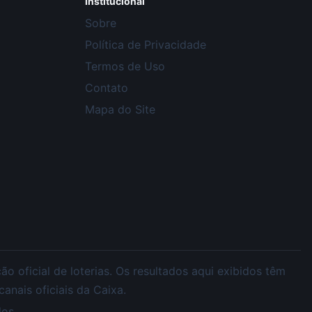
Institucional
Sobre
Política de Privacidade
Termos de Uso
Contato
Mapa do Site
 oficial de loterias. Os resultados aqui exibidos têm
nais oficiais da Caixa.
os.