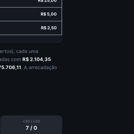
R$ 25,00
R$ 5,00
R$ 2,50
ertos
), cada uma
iadas com
R$ 2.104,35
75.706,11
.
A arrecadação
<30 / ≥30
7
/
0