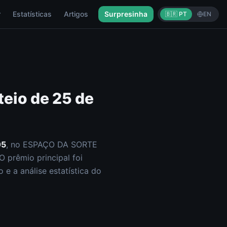
r
Estatísticas
Artigos
Surpresinha
🇧🇷 PT
EN
teio de
25 de
05
, no ESPAÇO DA SORTE
O prêmio principal foi
e a análise estatística do