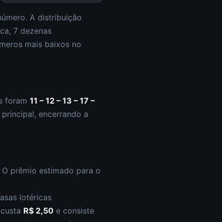
úmero. A distribuição
ica,
7
dezena
s
meros mais baixos
no
s foram
11 – 12 – 13 – 17 –
principal
,
encerrando a
. O prêmio estimado para o
asas lotéricas
s custa
R$ 2,50
e consiste