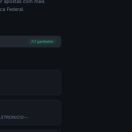
zer apostas com mais
ca Federal.
1
ganhador
 ELETRONICO/--.