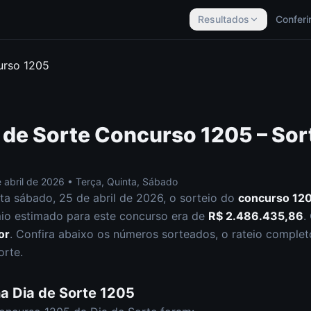
Resultados
Conferi
urso
1205
 de Sorte
Concurso
1205
– Sor
 abril de 2026
•
Terça, Quinta, Sábado
sta
sábado
,
25 de abril de 2026
, o sorteio do
concurso
12
o estimado para este concurso era de
R$ 2.486.435,86
.
or
.
Confira abaixo os números sorteados, o rateio completo 
orte
.
na
Dia de Sorte
1205