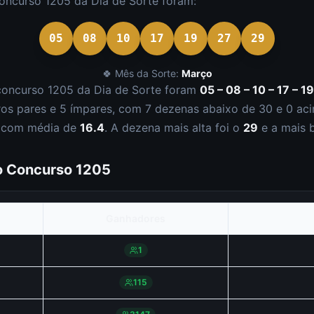
concurso
1205
da
Dia de Sorte
foram:
05
08
10
17
19
27
29
🍀 Mês da Sorte:
Março
concurso
1205
da
Dia de Sorte
foram
05 – 08 – 10 – 17 – 19
ro
s
par
es
e
5
ímpar
es
, com
7
dezena
s
abaixo de 30 e
0
aci
, com média de
16.4
. A dezena mais alta foi o
29
e a mais 
do Concurso
1205
Ganhadores
1
115