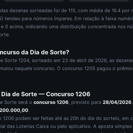
 das dezenas sorteadas foi de
115
, com média de
16.4
por n
5
)
tendeu para números ímpares
.
Em relação à faixa numér
0 e
0
acima, indicando uma distribuição
concentrada nos nú
orte
.
oncurso da
Dia de Sorte
?
de Sorte
1204
, sorteado em
23 de abril de 2026
, as dezena
mulou naquele concurso.
O concurso
1205
pagou o prêmio 
a
Dia de Sorte
— Concurso
1206
e Sorte
será o
concurso
1206
, previsto para
28/04/2026
 200.000,00
.
so
1206
podem ser feitas até as
20h
do dia do sorteio, em c
cial das Loterias Caixa ou pelo aplicativo. A aposta simple