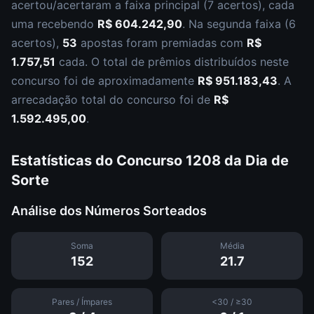
acertou/acertaram a faixa principal (
7 acertos
), cada
uma recebendo
R$ 604.242,90
.
Na segunda faixa (
6
acertos
),
53
apostas foram premiadas com
R$
1.757,51
cada.
O total de prêmios distribuídos neste
concurso foi de aproximadamente
R$ 951.183,43
.
A
arrecadação total do concurso foi de
R$
1.592.495,00
.
Estatísticas do Concurso
1208
da
Dia de
Sorte
Análise dos Números Sorteados
Soma
Média
152
21.7
Pares / Ímpares
<30 / ≥30