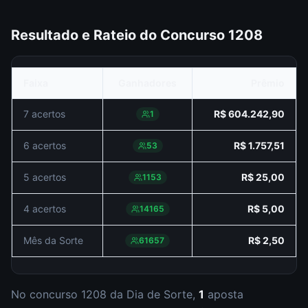
Resultado e Rateio do Concurso
1208
Faixa
Ganhadores
Prêmio
7 acertos
R$ 604.242,90
1
6 acertos
R$ 1.757,51
53
5 acertos
R$ 25,00
1153
4 acertos
R$ 5,00
14165
Mês da Sorte
R$ 2,50
61657
No concurso
1208
da
Dia de Sorte
,
1
aposta