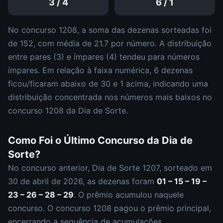
3
/
4
6
/
1
No concurso
1208
, a soma das dezenas sorteadas foi
de
152
, com média de
21.7
por número. A distribuição
entre pares (
3
) e ímpares (
4
)
tendeu para números
ímpares
.
Em relação à faixa numérica,
6
dezena
s
ficou/ficaram abaixo de 30 e
1
acima, indicando uma
distribuição
concentrada nos números mais baixos
no
concurso
1208
da
Dia de Sorte
.
Como Foi o Último Concurso da
Dia de
Sorte
?
No concurso anterior,
Dia de Sorte
1207
, sorteado em
30 de abril de 2026
, as dezenas foram
01 – 15 – 19 –
23 – 26 – 28 – 29
.
O prêmio acumulou naquele
concurso.
O concurso
1208
pagou o prêmio principal
,
encerrando a sequência de acumulações.