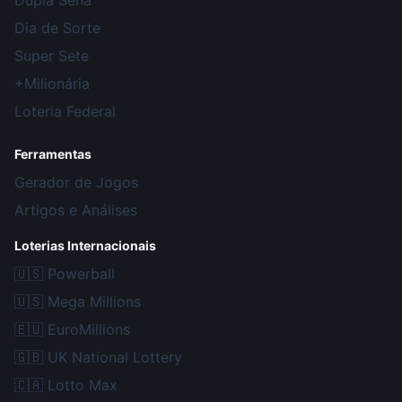
Dupla Sena
Dia de Sorte
Super Sete
+Milionária
Loteria Federal
Ferramentas
Gerador de Jogos
Artigos e Análises
Loterias Internacionais
🇺🇸
Powerball
🇺🇸
Mega Millions
🇪🇺
EuroMillions
🇬🇧
UK National Lottery
🇨🇦
Lotto Max