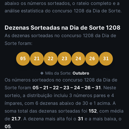
abaixo os números sorteados, o rateio completo e a
análise estatística do concurso
1208
da
Dia de Sorte
.
Dezenas Sorteadas na
Dia de Sorte
1208
As dezenas sorteadas no concurso
1208
da
Dia de
Sorte
foram:
05
21
22
23
24
26
31
🍀 Mês da Sorte:
Outubro
Os números sorteados no concurso
1208
da
Dia de
Sorte
foram
05 – 21 – 22 – 23 – 24 – 26 – 31
.
Neste
sorteio, a distribuição incluiu
3
número
s
par
es
e
4
ímpar
es
, com
6
dezena
s
abaixo de 30 e
1
acima. A
soma total das dezenas sorteadas foi
152
, com média
de
21.7
. A dezena mais alta foi o
31
e a mais baixa, o
05
.