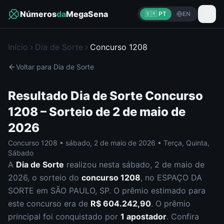
Números
da
MegaSena
🇧🇷 PT
EN
Início
Dia de Sorte
Concurso
1208
Voltar para
Dia de Sorte
Resultado
Dia de Sorte
Concurso
1208
– Sorteio de
2 de maio de
2026
Concurso
1208
•
sábado
,
2 de maio de 2026
•
Terça, Quinta,
Sábado
A
Dia de Sorte
realizou nesta
sábado
,
2 de maio de
2026
, o sorteio do
concurso
1208
, no ESPAÇO DA
SORTE em SÃO PAULO, SP
.
O prêmio estimado para
este concurso era de
R$ 604.242,90
.
O prêmio
principal foi conquistado por
1
apostador
.
Confira