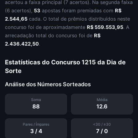
acertou a faixa principal (
7 acertos
).
Na segunda faixa
(
6 acertos
),
53
apostas foram premiadas com
R$
2.544,65
cada.
O total de prêmios distribuídos neste
concurso foi de aproximadamente
R$ 559.553,95
.
A
arrecadação total do concurso foi de
R$
2.436.422,50
.
Estatísticas do Concurso
1215
da
Dia de
Sorte
Análise dos Números Sorteados
Soma
Média
88
12.6
Pares / Ímpares
<30 / ≥30
3
/
4
7
/
0