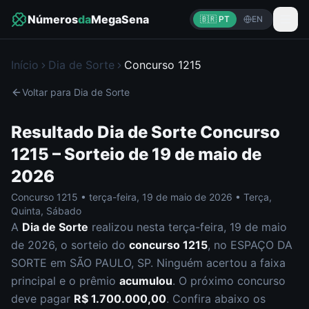
Números
da
MegaSena
🇧🇷 PT
EN
Início
Dia de Sorte
Concurso
1215
Voltar para
Dia de Sorte
Resultado
Dia de Sorte
Concurso
1215
– Sorteio de
19 de maio de
2026
Concurso
1215
•
terça-feira
,
19 de maio de 2026
•
Terça,
Quinta, Sábado
A
Dia de Sorte
realizou nesta
terça-feira
,
19 de maio
de 2026
, o sorteio do
concurso
1215
, no ESPAÇO DA
SORTE em SÃO PAULO, SP
.
Ninguém acertou a faixa
principal e o prêmio
acumulou
. O próximo concurso
deve pagar
R$ 1.700.000,00
.
Confira abaixo os