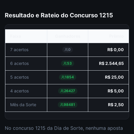
Resultado e Rateio do Concurso
1215
Faixa
Ganhadores
Prêmio
7 acertos
R$ 0,00
0
6 acertos
R$ 2.544,65
53
5 acertos
R$ 25,00
1854
4 acertos
R$ 5,00
26427
Mês da Sorte
R$ 2,50
98481
No concurso
1215
da
Dia de Sorte
,
nenhuma aposta