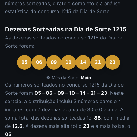
números sorteados, o rateio completo e a análise
estatística do concurso
1215
da
Dia de Sorte
.
Dezenas Sorteadas na
Dia de Sorte
1215
As dezenas sorteadas no concurso
1215
da
Dia de
Sorte
foram:
05
06
09
10
14
21
23
🍀 Mês da Sorte:
Maio
Os números sorteados no concurso
1215
da
Dia de
Sorte
foram
05 – 06 – 09 – 10 – 14 – 21 – 23
.
Neste
sorteio, a distribuição incluiu
3
número
s
par
es
e
4
ímpar
es
, com
7
dezena
s
abaixo de 30 e
0
acima. A
soma total das dezenas sorteadas foi
88
, com média
de
12.6
. A dezena mais alta foi o
23
e a mais baixa, o
05
.