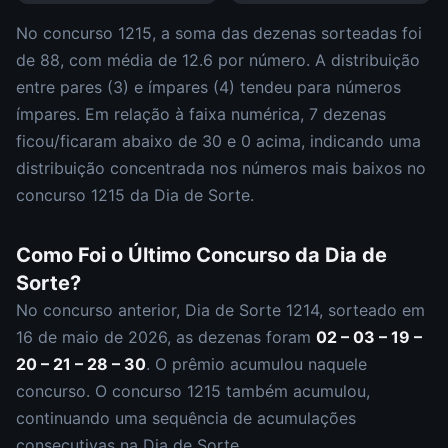
No concurso
1215
, a soma das dezenas sorteadas foi
de
88
, com média de
12.6
por número. A distribuição
entre pares (
3
) e ímpares (
4
)
tendeu para números
ímpares
.
Em relação à faixa numérica,
7
dezena
s
ficou/ficaram abaixo de 30 e
0
acima, indicando uma
distribuição
concentrada nos números mais baixos
no
concurso
1215
da
Dia de Sorte
.
Como Foi o Último Concurso da
Dia de
Sorte
?
No concurso anterior,
Dia de Sorte
1214
, sorteado em
16 de maio de 2026
, as dezenas foram
02 – 03 – 19 –
20 – 21 – 28 – 30
.
O prêmio acumulou naquele
concurso.
O concurso
1215
também acumulou
,
continuando uma sequência de acumulações
consecutivas na Dia de Sorte.