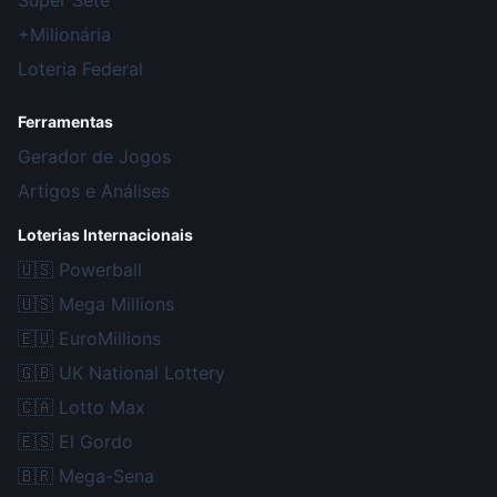
Super Sete
+Milionária
Loteria Federal
Ferramentas
Gerador de Jogos
Artigos e Análises
Loterias Internacionais
🇺🇸
Powerball
🇺🇸
Mega Millions
🇪🇺
EuroMillions
🇬🇧
UK National Lottery
🇨🇦
Lotto Max
🇪🇸
El Gordo
🇧🇷
Mega-Sena