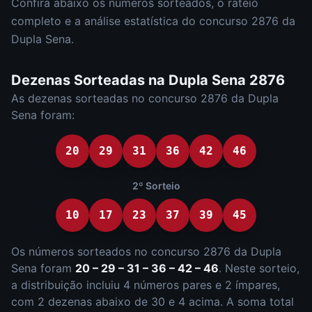
Confira abaixo os números sorteados, o rateio
completo e a análise estatística do concurso
2876
da
Dupla Sena
.
Dezenas Sorteadas na
Dupla Sena
2876
As dezenas sorteadas no concurso
2876
da
Dupla
Sena
foram:
20
29
31
36
42
46
2º Sorteio
10
17
23
37
39
45
Os números sorteados no concurso
2876
da
Dupla
Sena
foram
20 – 29 – 31 – 36 – 42 – 46
.
Neste sorteio,
a distribuição incluiu
4
número
s
par
es
e
2
ímpar
es
,
com
2
dezena
s
abaixo de 30 e
4
acima. A soma total