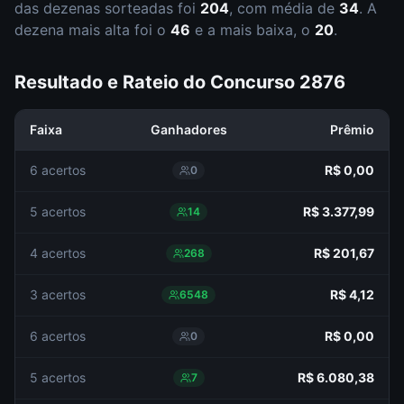
das dezenas sorteadas foi
204
, com média de
34
. A
dezena mais alta foi o
46
e a mais baixa, o
20
.
Resultado e Rateio do Concurso
2876
Faixa
Ganhadores
Prêmio
6 acertos
R$ 0,00
0
5 acertos
R$ 3.377,99
14
4 acertos
R$ 201,67
268
3 acertos
R$ 4,12
6548
6 acertos
R$ 0,00
0
5 acertos
R$ 6.080,38
7