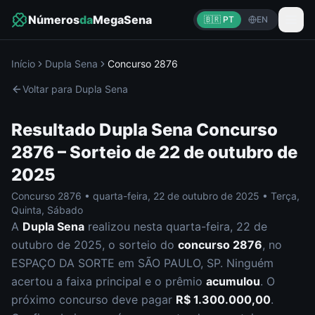
Números
da
MegaSena
🇧🇷 PT
EN
Início
Dupla Sena
Concurso
2876
Voltar para
Dupla Sena
Resultado
Dupla Sena
Concurso
2876
– Sorteio de
22 de outubro de
2025
Concurso
2876
•
quarta-feira
,
22 de outubro de 2025
•
Terça,
Quinta, Sábado
A
Dupla Sena
realizou nesta
quarta-feira
,
22 de
outubro de 2025
, o sorteio do
concurso
2876
, no
ESPAÇO DA SORTE em SÃO PAULO, SP
.
Ninguém
acertou a faixa principal e o prêmio
acumulou
. O
próximo concurso deve pagar
R$ 1.300.000,00
.