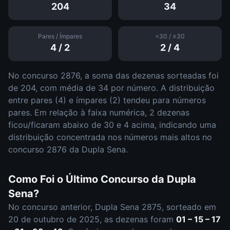
204
34
Pares / Ímpares
<30 / ≥30
4
/
2
2
/
4
No concurso
2876
, a soma das dezenas sorteadas foi
de
204
, com média de
34
por número. A distribuição
entre pares (
4
) e ímpares (
2
)
tendeu para números
pares
.
Em relação à faixa numérica,
2
dezena
s
ficou/ficaram abaixo de 30 e
4
acima, indicando uma
distribuição
concentrada nos números mais altos
no
concurso
2876
da
Dupla Sena
.
Como Foi o Último Concurso da
Dupla
Sena
?
No concurso anterior,
Dupla Sena
2875
, sorteado em
20 de outubro de 2025
, as dezenas foram
01 – 15 – 17