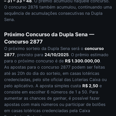
– 31 – 33 – 48
.
O prêmio acumulou naquele concurso.
O concurso
2876
também acumulou
,
continuando uma
sequência de acumulações consecutivas na Dupla
Sena.
Próximo Concurso da
Dupla Sena
—
Concurso
2877
O próximo sorteio da
Dupla Sena
será o
concurso
2877
, previsto para
24/10/2025
. O prêmio estimado
para o próximo concurso é de
R$ 1.300.000,00
.
As apostas para o concurso
2877
podem ser feitas
até as
20h
do dia do sorteio, em casas lotéricas
credenciadas, pelo site oficial das Loterias Caixa ou
pelo aplicativo. A aposta simples custa
R$ 2,50
e
consiste em escolher
6 números de 1 a 50
. Para
aumentar as chances de ganhar, é possível fazer
apostas com mais números ou participar de bolões
em casas lotéricas credenciadas pela Caixa