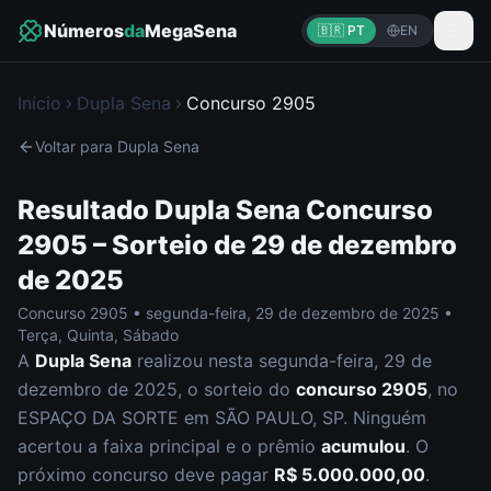
Números
da
MegaSena
🇧🇷 PT
EN
Início
Dupla Sena
Concurso
2905
Voltar para
Dupla Sena
Resultado
Dupla Sena
Concurso
2905
– Sorteio de
29 de dezembro
de 2025
Concurso
2905
•
segunda-feira
,
29 de dezembro de 2025
•
Terça, Quinta, Sábado
A
Dupla Sena
realizou nesta
segunda-feira
,
29 de
dezembro de 2025
, o sorteio do
concurso
2905
, no
ESPAÇO DA SORTE em SÃO PAULO, SP
.
Ninguém
acertou a faixa principal e o prêmio
acumulou
. O
próximo concurso deve pagar
R$ 5.000.000,00
.