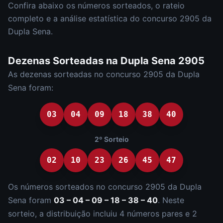
Confira abaixo os números sorteados, o rateio
completo e a análise estatística do concurso
2905
da
Dupla Sena
.
Dezenas Sorteadas na
Dupla Sena
2905
As dezenas sorteadas no concurso
2905
da
Dupla
Sena
foram:
03
04
09
18
38
40
2º Sorteio
02
10
23
26
45
47
Os números sorteados no concurso
2905
da
Dupla
Sena
foram
03 – 04 – 09 – 18 – 38 – 40
.
Neste
sorteio, a distribuição incluiu
4
número
s
par
es
e
2