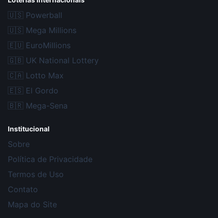
🇺🇸
Powerball
🇺🇸
Mega Millions
🇪🇺
EuroMillions
🇬🇧
UK National Lottery
🇨🇦
Lotto Max
🇪🇸
El Gordo
🇧🇷
Mega-Sena
Institucional
Sobre
Política de Privacidade
Termos de Uso
Contato
Mapa do Site