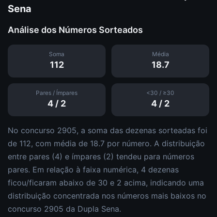
Sena
Análise dos Números Sorteados
Soma
Média
112
18.7
Pares / Ímpares
<30 / ≥30
4
/
2
4
/
2
No concurso
2905
, a soma das dezenas sorteadas foi
de
112
, com média de
18.7
por número. A distribuição
entre pares (
4
) e ímpares (
2
)
tendeu para números
pares
.
Em relação à faixa numérica,
4
dezena
s
ficou/ficaram abaixo de 30 e
2
acima, indicando uma
distribuição
concentrada nos números mais baixos
no
concurso
2905
da
Dupla Sena
.