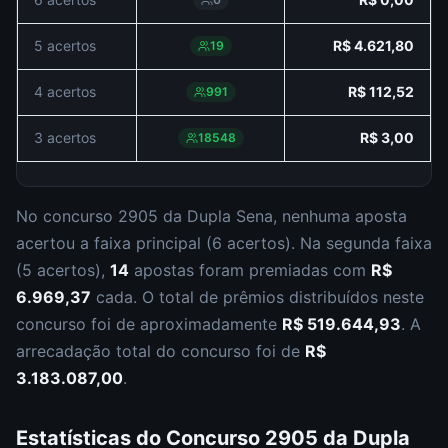
5 acertos
R$ 4.621,80
19
4 acertos
R$ 112,52
991
3 acertos
R$ 3,00
18548
No concurso
2905
da
Dupla Sena
,
nenhuma aposta
acertou a faixa principal (
6 acertos
).
Na segunda faixa
(
5 acertos
),
14
apostas foram premiadas com
R$
6.969,37
cada.
O total de prêmios distribuídos neste
concurso foi de aproximadamente
R$ 519.644,93
.
A
arrecadação total do concurso foi de
R$
3.183.087,00
.
Estatísticas do Concurso
2905
da
Dupla