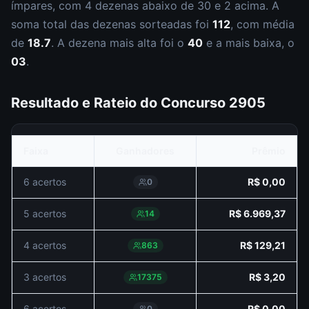
ímpar
es
, com
4
dezena
s
abaixo de 30 e
2
acima. A
soma total das dezenas sorteadas foi
112
, com média
de
18.7
. A dezena mais alta foi o
40
e a mais baixa, o
03
.
Resultado e Rateio do Concurso
2905
Faixa
Ganhadores
Prêmio
6 acertos
R$ 0,00
0
5 acertos
R$ 6.969,37
14
4 acertos
R$ 129,21
863
3 acertos
R$ 3,20
17375
6 acertos
R$ 0,00
0