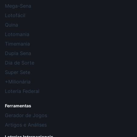
Mega-Sena
Lotofácil
Quina
Lotomania
Timemania
Dupla Sena
Dia de Sorte
Super Sete
+Milionária
Loteria Federal
Ferramentas
Gerador de Jogos
Artigos e Análises
Loterias Internacionais