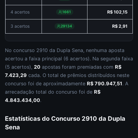
4 acertos
R$ 102,15
1661
3 acertos
R$ 2,91
29134
No concurso
2910
da
Dupla Sena
,
nenhuma aposta
acertou a faixa principal (
6 acertos
).
Na segunda faixa
(
5 acertos
),
20
apostas foram premiadas com
R$
7.423,29
cada.
O total de prêmios distribuídos neste
concurso foi de aproximadamente
R$ 790.947,51
.
A
arrecadação total do concurso foi de
R$
4.843.434,00
.
Estatísticas do Concurso
2910
da
Dupla
Sena