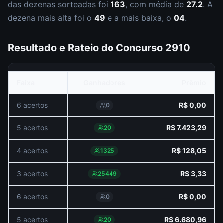
das dezenas sorteadas foi
163
, com média de
27.2
. A
dezena mais alta foi o
49
e a mais baixa, o
04
.
Resultado e Rateio do Concurso
2910
Faixa
Ganhadores
Prêmio
6 acertos
R$ 0,00
0
5 acertos
R$ 7.423,29
20
4 acertos
R$ 128,05
1325
3 acertos
R$ 3,33
25449
6 acertos
R$ 0,00
0
5 acertos
R$ 6.680,96
20