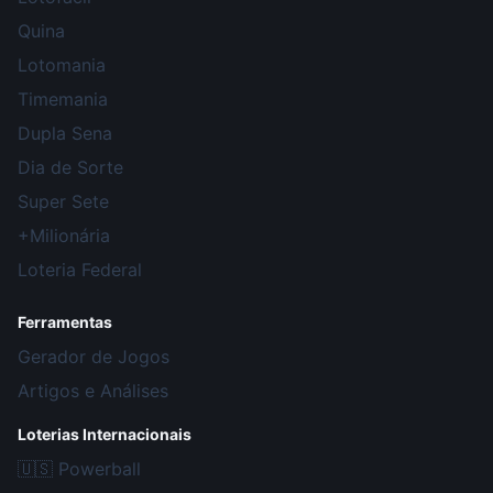
Quina
Lotomania
Timemania
Dupla Sena
Dia de Sorte
Super Sete
+Milionária
Loteria Federal
Ferramentas
Gerador de Jogos
Artigos e Análises
Loterias Internacionais
🇺🇸
Powerball