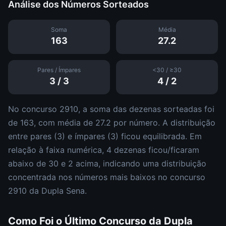
Análise dos Números Sorteados
Soma
Média
163
27.2
Pares / Ímpares
<30 / ≥30
3
/
3
4
/
2
No concurso
2910
, a soma das dezenas sorteadas foi
de
163
, com média de
27.2
por número. A distribuição
entre pares (
3
) e ímpares (
3
)
ficou equilibrada
.
Em
relação à faixa numérica,
4
dezena
s
ficou/ficaram
abaixo de 30 e
2
acima, indicando uma distribuição
concentrada nos números mais baixos
no concurso
2910
da
Dupla Sena
.
Como Foi o Último Concurso da
Dupla