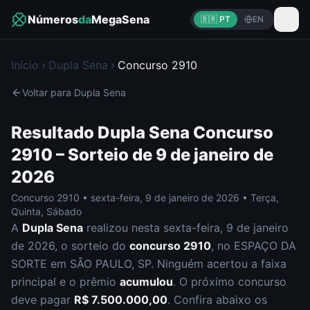
Números
da
MegaSena
🇧🇷 PT
EN
Início
Dupla Sena
Concurso
2910
Voltar para
Dupla Sena
Resultado
Dupla Sena
Concurso
2910
– Sorteio de
9 de janeiro de
2026
Concurso
2910
•
sexta-feira
,
9 de janeiro de 2026
•
Terça,
Quinta, Sábado
A
Dupla Sena
realizou nesta
sexta-feira
,
9 de janeiro
de 2026
, o sorteio do
concurso
2910
, no ESPAÇO DA
SORTE em SÃO PAULO, SP
.
Ninguém acertou a faixa
principal e o prêmio
acumulou
. O próximo concurso
deve pagar
R$ 7.500.000,00
.
Confira abaixo os