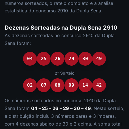
números sorteados, o rateio completo e a análise
estatística do concurso
2910
da
Dupla Sena
.
Dezenas Sorteadas na
Dupla Sena
2910
As dezenas sorteadas no concurso
2910
da
Dupla
Sena
foram:
04
25
26
29
30
49
2º Sorteio
02
07
08
09
14
42
Os números sorteados no concurso
2910
da
Dupla
Sena
foram
04 – 25 – 26 – 29 – 30 – 49
.
Neste sorteio,
a distribuição incluiu
3
número
s
par
es
e
3
ímpar
es
,
com
4
dezena
s
abaixo de 30 e
2
acima. A soma total