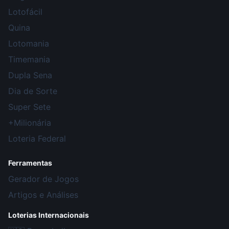
Lotofácil
Quina
Lotomania
Timemania
Dupla Sena
Dia de Sorte
Super Sete
+Milionária
Loteria Federal
Ferramentas
Gerador de Jogos
Artigos e Análises
Loterias Internacionais