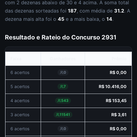
com
2
dezena
s
abaixo de 30 e
4
acima. A soma total
das dezenas sorteadas foi
187
, com média de
31.2
. A
dezena mais alta foi o
45
e a mais baixa, o
14
.
Resultado e Rateio do Concurso
2931
Faixa
Ganhadores
Prêmio
6 acertos
R$ 0,00
0
5 acertos
R$ 10.416,00
7
4 acertos
R$ 153,45
543
3 acertos
R$ 3,61
11541
6 acertos
R$ 0,00
0