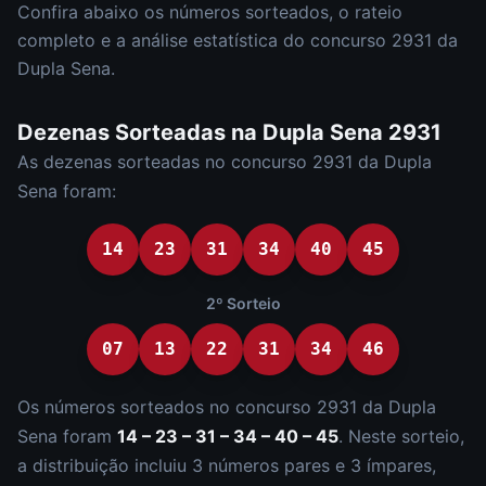
Confira abaixo os números sorteados, o rateio
completo e a análise estatística do concurso
2931
da
Dupla Sena
.
Dezenas Sorteadas na
Dupla Sena
2931
As dezenas sorteadas no concurso
2931
da
Dupla
Sena
foram:
14
23
31
34
40
45
2º Sorteio
07
13
22
31
34
46
Os números sorteados no concurso
2931
da
Dupla
Sena
foram
14 – 23 – 31 – 34 – 40 – 45
.
Neste sorteio,
a distribuição incluiu
3
número
s
par
es
e
3
ímpar
es
,