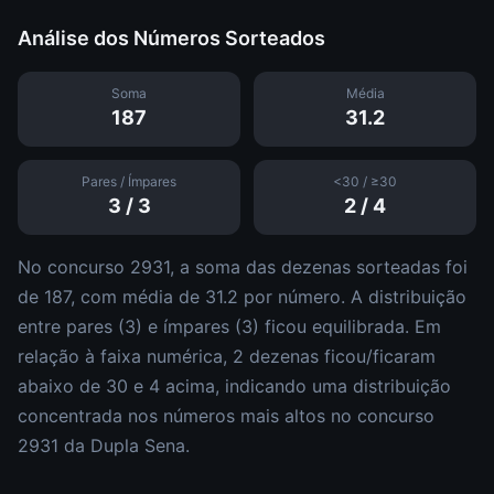
Análise dos Números Sorteados
Soma
Média
187
31.2
Pares / Ímpares
<30 / ≥30
3
/
3
2
/
4
No concurso
2931
, a soma das dezenas sorteadas foi
de
187
, com média de
31.2
por número. A distribuição
entre pares (
3
) e ímpares (
3
)
ficou equilibrada
.
Em
relação à faixa numérica,
2
dezena
s
ficou/ficaram
abaixo de 30 e
4
acima, indicando uma distribuição
concentrada nos números mais altos
no concurso
2931
da
Dupla Sena
.