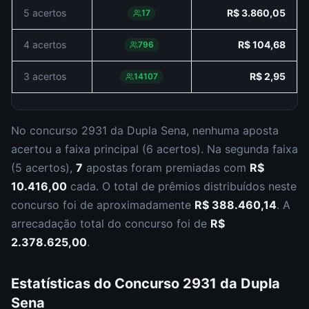
5 acertos
R$ 3.860,05
17
4 acertos
R$ 104,68
796
3 acertos
R$ 2,95
14107
No concurso
2931
da
Dupla Sena
,
nenhuma aposta
acertou a faixa principal (
6 acertos
).
Na segunda faixa
(
5 acertos
),
7
apostas foram premiadas com
R$
10.416,00
cada.
O total de prêmios distribuídos neste
concurso foi de aproximadamente
R$ 388.460,14
.
A
arrecadação total do concurso foi de
R$
2.378.625,00
.
Estatísticas do Concurso
2931
da
Dupla
Sena