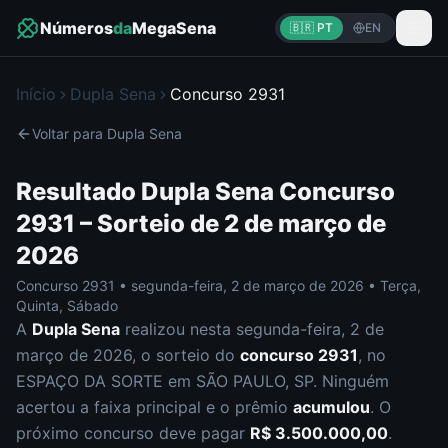
Números
da
MegaSena
🇧🇷 PT
EN
Início
Dupla Sena
Concurso
2931
Voltar para
Dupla Sena
Resultado
Dupla Sena
Concurso
2931
– Sorteio de
2 de março de
2026
Concurso
2931
•
segunda-feira
,
2 de março de 2026
•
Terça,
Quinta, Sábado
A
Dupla Sena
realizou nesta
segunda-feira
,
2 de
março de 2026
, o sorteio do
concurso
2931
, no
ESPAÇO DA SORTE em SÃO PAULO, SP
.
Ninguém
acertou a faixa principal e o prêmio
acumulou
. O
próximo concurso deve pagar
R$ 3.500.000,00
.