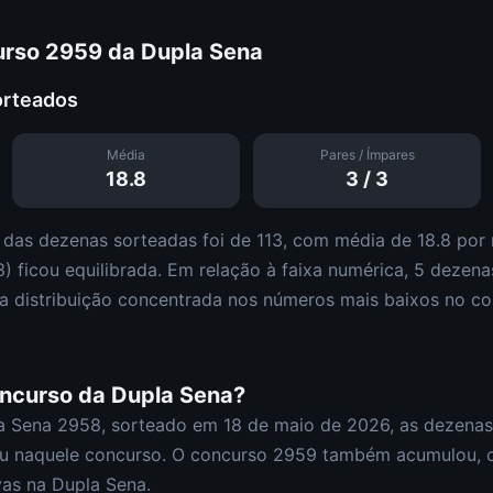
urso
2959
da
Dupla Sena
orteados
Média
Pares / Ímpares
18.8
3
/
3
 das dezenas sorteadas foi de
113
, com média de
18.8
por 
3
)
ficou equilibrada
.
Em relação à faixa numérica,
5
dezena
a distribuição
concentrada nos números mais baixos
no co
oncurso da
Dupla Sena
?
a Sena
2958
, sorteado em
18 de maio de 2026
, as dezena
u naquele concurso.
O concurso
2959
também acumulou
,
c
as na Dupla Sena.