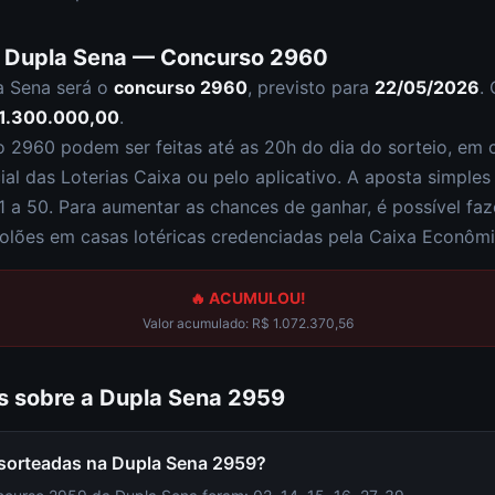
a
Dupla Sena
— Concurso
2960
a Sena
será o
concurso
2960
, previsto para
22/05/2026
.
1.300.000,00
.
so
2960
podem ser feitas até as
20h
do dia do sorteio, em c
cial das Loterias Caixa ou pelo aplicativo. A aposta simple
1 a 50
. Para aumentar as chances de ganhar, é possível fa
olões em casas lotéricas credenciadas pela Caixa Econômi
🔥 ACUMULOU!
Valor acumulado:
R$ 1.072.370,56
s sobre a
Dupla Sena
2959
 sorteadas na Dupla Sena 2959?