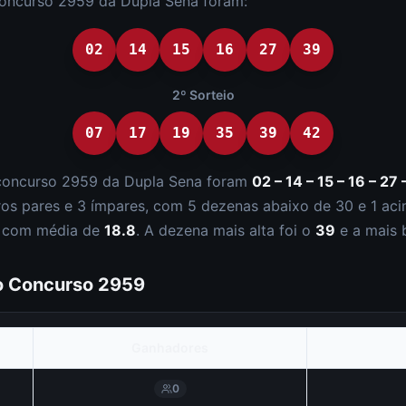
concurso
2959
da
Dupla Sena
foram:
02
14
15
16
27
39
2º Sorteio
07
17
19
35
39
42
concurso
2959
da
Dupla Sena
foram
02 – 14 – 15 – 16 – 27 
ro
s
par
es
e
3
ímpar
es
, com
5
dezena
s
abaixo de 30 e
1
aci
, com média de
18.8
. A dezena mais alta foi o
39
e a mais 
do Concurso
2959
Ganhadores
0