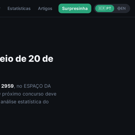
r
Estatísticas
Artigos
Surpresinha
🇧🇷 PT
EN
teio de
20 de
o
2959
, no ESPAÇO DA
O próximo concurso deve
nálise estatística do