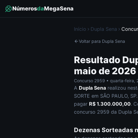
Números
da
MegaSena
Início
Dupla Sena
Concu
Voltar para
Dupla Sena
Resultado
Dup
maio de 2026
Concurso
2959
•
quarta-feira
,
A
Dupla Sena
realizou nes
SORTE em SÃO PAULO, SP
.
pagar
R$ 1.300.000,00
.
C
concurso
2959
da
Dupla S
Dezenas Sorteadas 