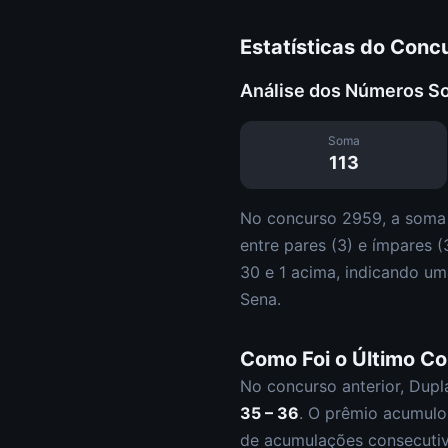
Estatísticas do Conc
Análise dos Números S
Soma
113
No concurso
2959
, a soma
entre pares (
3
) e ímpares (
30 e
1
acima, indicando um
Sena
.
Como Foi o Último C
No concurso anterior,
Dupl
35 – 36
.
O prêmio acumulo
de acumulações consecutiv