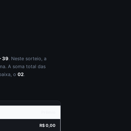
– 39
.
Neste sorteio, a
ma. A soma total das
baixa, o
02
.
Prêmio
R$ 0,00