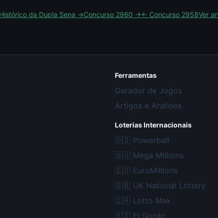
Histórico da
Dupla Sena
→
Concurso
2960
→
← Concurso
2958
Ver a
Ferramentas
Gerador de Jogos
Artigos e Análises
Loterias Internacionais
🇺🇸
Powerball
🇺🇸
Mega Millions
🇪🇺
EuroMillions
🇬🇧
UK National Lottery
🇨🇦
Lotto Max
🇪🇸
El Gordo