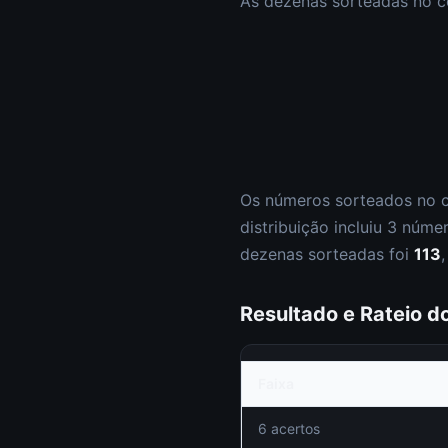
As dezenas sorteadas no 
Os números sorteados no 
distribuição incluiu
3
núme
dezenas sorteadas foi
113
Resultado e Rateio 
Faixa
6 acertos