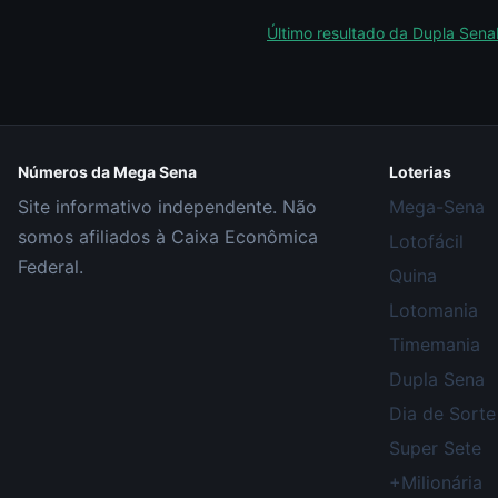
Último resultado da
Dupla Sena
Números da Mega Sena
Loterias
Site informativo independente. Não
Mega-Sena
somos afiliados à Caixa Econômica
Lotofácil
Federal.
Quina
Lotomania
Timemania
Dupla Sena
Dia de Sorte
Super Sete
+Milionária