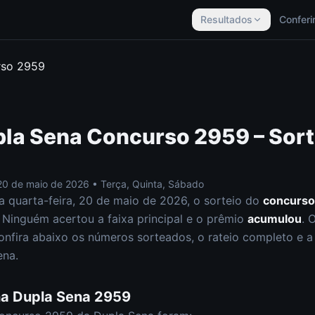
Resultados
Conferi
rso
2959
la Sena
Concurso
2959
– Sor
20 de maio de 2026
•
Terça, Quinta, Sábado
ta
quarta-feira
,
20 de maio de 2026
, o sorteio do
concurs
Ninguém acertou a faixa principal e o prêmio
acumulou
. 
onfira abaixo os números sorteados, o rateio completo e a a
ena
.
na
Dupla Sena
2959