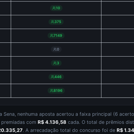
10
375
7149
0
3
446
8196
a Sena
,
nenhuma aposta acertou a faixa principal (
6 acert
m premiadas com
R$ 4.136,58
cada.
O total de prêmios dis
20.335,27
.
A arrecadação total do concurso foi de
R$ 1.3