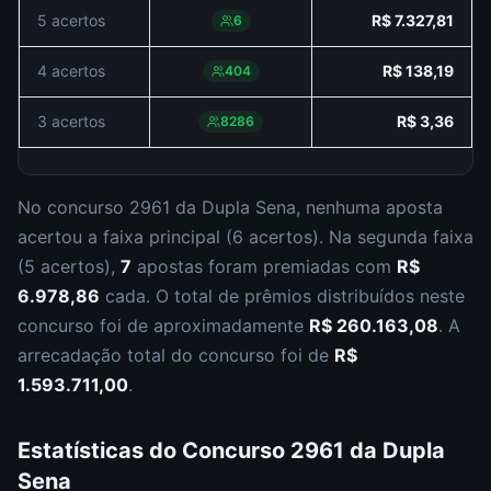
5 acertos
R$ 7.327,81
6
4 acertos
R$ 138,19
404
3 acertos
R$ 3,36
8286
No concurso
2961
da
Dupla Sena
,
nenhuma aposta
acertou a faixa principal (
6 acertos
).
Na segunda faixa
(
5 acertos
),
7
apostas foram premiadas com
R$
6.978,86
cada.
O total de prêmios distribuídos neste
concurso foi de aproximadamente
R$ 260.163,08
.
A
arrecadação total do concurso foi de
R$
1.593.711,00
.
Estatísticas do Concurso
2961
da
Dupla
Sena