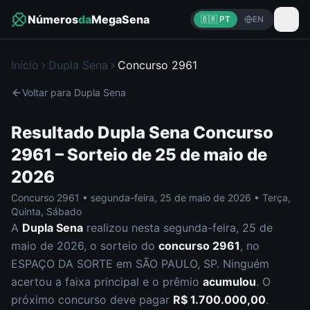
Números
da
MegaSena
🇧🇷 PT
EN
Início
Dupla Sena
Concurso
2961
Voltar para
Dupla Sena
Resultado
Dupla Sena
Concurso
2961
– Sorteio de
25 de maio de
2026
Concurso
2961
•
segunda-feira
,
25 de maio de 2026
•
Terça,
Quinta, Sábado
A
Dupla Sena
realizou nesta
segunda-feira
,
25 de
maio de 2026
, o sorteio do
concurso
2961
, no
ESPAÇO DA SORTE em SÃO PAULO, SP
.
Ninguém
acertou a faixa principal e o prêmio
acumulou
. O
próximo concurso deve pagar
R$ 1.700.000,00
.