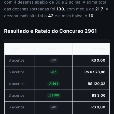
com
4
dezena
s
abaixo de 30 e
2
acima. A soma total
das dezenas sorteadas foi
130
, com média de
21.7
. A
dezena mais alta foi o
42
e a mais baixa, o
10
.
Resultado e Rateio do Concurso
2961
Faixa
Ganhadores
Prêmio
6 acertos
R$ 0,00
0
5 acertos
R$ 6.978,86
7
4 acertos
R$ 120,32
464
3 acertos
R$ 3,06
9100
6 acertos
R$ 0,00
0