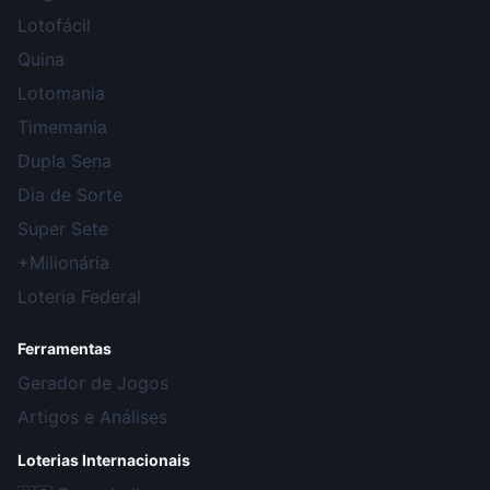
Lotofácil
Quina
Lotomania
Timemania
Dupla Sena
Dia de Sorte
Super Sete
+Milionária
Loteria Federal
Ferramentas
Gerador de Jogos
Artigos e Análises
Loterias Internacionais