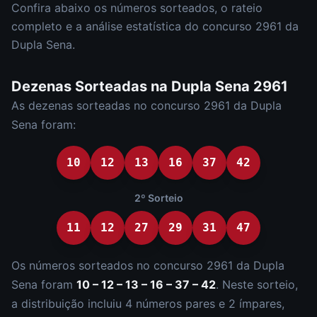
Confira abaixo os números sorteados, o rateio
completo e a análise estatística do concurso
2961
da
Dupla Sena
.
Dezenas Sorteadas na
Dupla Sena
2961
As dezenas sorteadas no concurso
2961
da
Dupla
Sena
foram:
10
12
13
16
37
42
2º Sorteio
11
12
27
29
31
47
Os números sorteados no concurso
2961
da
Dupla
Sena
foram
10 – 12 – 13 – 16 – 37 – 42
.
Neste sorteio,
a distribuição incluiu
4
número
s
par
es
e
2
ímpar
es
,