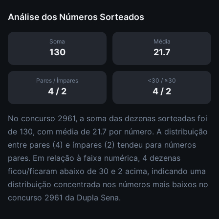
Análise dos Números Sorteados
Soma
Média
130
21.7
Pares / Ímpares
<30 / ≥30
4
/
2
4
/
2
No concurso
2961
, a soma das dezenas sorteadas foi
de
130
, com média de
21.7
por número. A distribuição
entre pares (
4
) e ímpares (
2
)
tendeu para números
pares
.
Em relação à faixa numérica,
4
dezena
s
ficou/ficaram abaixo de 30 e
2
acima, indicando uma
distribuição
concentrada nos números mais baixos
no
concurso
2961
da
Dupla Sena
.