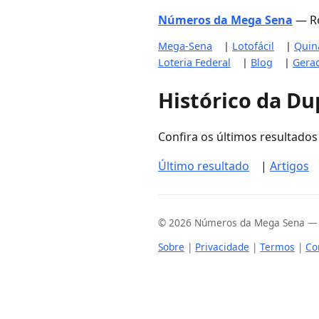
Números da Mega Sena
— Re
Mega-Sena
|
Lotofácil
|
Quin
Loteria Federal
|
Blog
|
Gera
Histórico da Du
Confira os últimos resultados 
Último resultado
|
Artigos
© 2026 Números da Mega Sena — Res
Sobre
|
Privacidade
|
Termos
|
Co