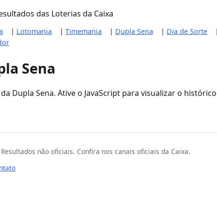
sultados das Loterias da Caixa
a
|
Lotomania
|
Timemania
|
Dupla Sena
|
Dia de Sorte
dor
pla Sena
da Dupla Sena. Ative o JavaScript para visualizar o históric
ultados não oficiais. Confira nos canais oficiais da Caixa.
ntato