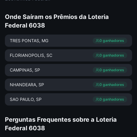
Onde Saíram os Prêmios da
Loteria
Federal
6038
TRES PONTAS
, MG
0
ganhador
es
FLORIANOPOLIS
, SC
0
ganhador
es
CAMPINAS
, SP
0
ganhador
es
NHANDEARA
, SP
0
ganhador
es
SAO PAULO
, SP
0
ganhador
es
Perguntas Frequentes sobre a
Loteria
Federal
6038