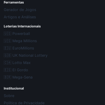
Ferramentas
Gerador de Jogos
Artigos e Análises
Loterias Internacionais
🇺🇸
Powerball
🇺🇸
Mega Millions
🇪🇺
EuroMillions
🇬🇧
UK National Lottery
🇨🇦
Lotto Max
🇪🇸
El Gordo
🇧🇷
Mega-Sena
Institucional
Sobre
Política de Privacidade