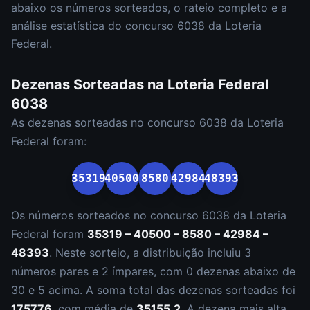
abaixo os números sorteados, o rateio completo e a
análise estatística do concurso
6038
da
Loteria
Federal
.
Dezenas Sorteadas na
Loteria Federal
6038
As dezenas sorteadas no concurso
6038
da
Loteria
Federal
foram:
35319
40500
8580
42984
48393
Os números sorteados no concurso
6038
da
Loteria
Federal
foram
35319 – 40500 – 8580 – 42984 –
48393
.
Neste sorteio, a distribuição incluiu
3
número
s
par
es
e
2
ímpar
es
, com
0
dezena
s
abaixo de
30 e
5
acima. A soma total das dezenas sorteadas foi
175776
, com média de
35155.2
. A dezena mais alta