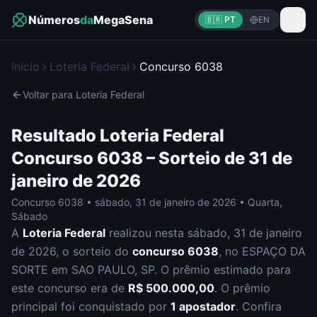
Números
da
MegaSena
🇧🇷 PT
EN
Início
Loteria Federal
Concurso
6038
Voltar para
Loteria Federal
Resultado
Loteria Federal
Concurso
6038
– Sorteio de
31 de
janeiro de 2026
Concurso
6038
•
sábado
,
31 de janeiro de 2026
•
Quarta,
Sábado
A
Loteria Federal
realizou nesta
sábado
,
31 de janeiro
de 2026
, o sorteio do
concurso
6038
, no ESPAÇO DA
SORTE em SAO PAULO, SP
.
O prêmio estimado para
este concurso era de
R$ 500.000,00
.
O prêmio
principal foi conquistado por
1
apostador
.
Confira