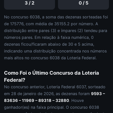
3
/
2
0
/
5
No concurso
6038
, a soma das dezenas sorteadas foi
de
175776
, com média de
35155.2
por número. A
distribuição entre pares (
3
) e ímpares (
2
)
tendeu para
números pares
.
Em relação à faixa numérica,
0
dezena
s
ficou/ficaram abaixo de 30 e
5
acima,
indicando uma distribuição
concentrada nos números
mais altos
no concurso
6038
da
Loteria Federal
.
Como Foi o Último Concurso da
Loteria
Federal
?
No concurso anterior,
Loteria Federal
6037
, sorteado
em
28 de janeiro de 2026
, as dezenas foram
9593 –
83636 – 11969 – 89318 – 32880
.
Houve
ganhador(es) na faixa principal.
O concurso
6038