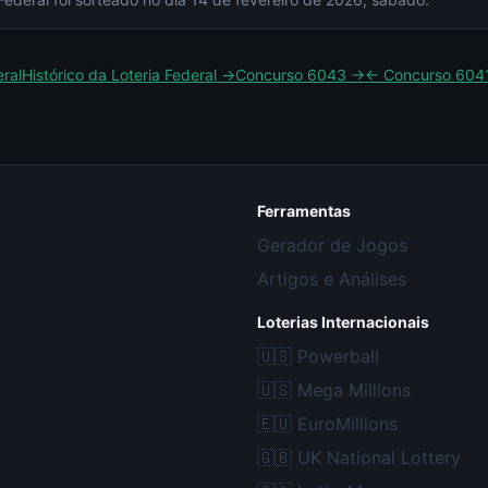
eral
Histórico da
Loteria Federal
→
Concurso
6043
→
← Concurso
604
Ferramentas
Gerador de Jogos
Artigos e Análises
Loterias Internacionais
🇺🇸
Powerball
🇺🇸
Mega Millions
🇪🇺
EuroMillions
🇬🇧
UK National Lottery