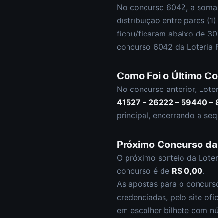
No concurso
6042
, a soma
distribuição entre pares (
1
)
ficou/ficaram abaixo de 3
concurso
6042
da
Loteria 
Como Foi o Último C
No concurso anterior,
Loter
41527 – 26222 – 59440 –
principal
,
encerrando a seq
Próximo Concurso d
O próximo sorteio da
Loter
concurso é de
R$ 0,00
.
As apostas para o concur
credenciadas, pelo site ofi
em escolher
bilhete com n