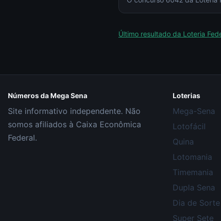
Último resultado da
Loteria Fed
Números da Mega Sena
Loterias
Site informativo independente. Não
Mega-Sena
somos afiliados à Caixa Econômica
Lotofácil
Federal.
Quina
Lotomania
Timemania
Dupla Sena
Dia de Sorte
Super Sete