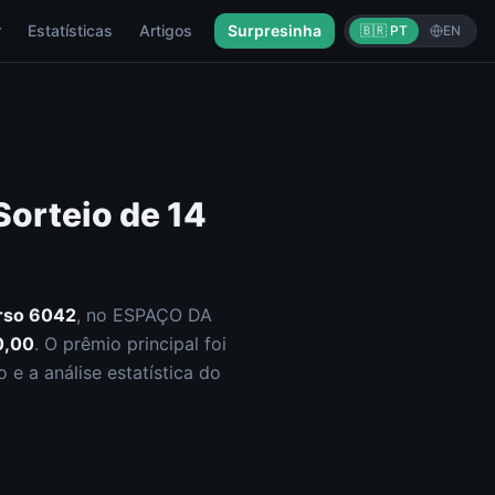
r
Estatísticas
Artigos
Surpresinha
🇧🇷 PT
EN
Sorteio de
14
rso
6042
, no ESPAÇO DA
0,00
.
O prêmio principal foi
e a análise estatística do