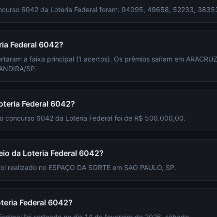
ncurso 6042 da Loteria Federal foram: 94095, 49658, 52233, 3835
ia Federal 6042?
ertaram a faixa principal (1 acertos). Os prêmios saíram em ARA
ANDIRA/SP.
oteria Federal 6042?
do concurso 6042 da Loteria Federal foi de R$ 500.000,00.
teio da Loteria Federal 6042?
 foi realizado no ESPAÇO DA SORTE em SAO PAULO, SP.
teria Federal 6042?
ederal foi sorteado no dia 14 de fevereiro de 2026, sábado.