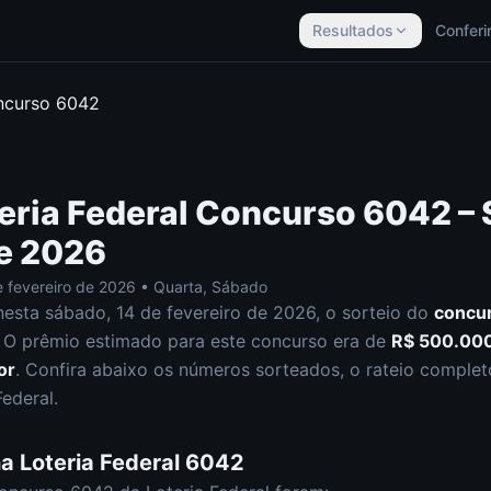
Resultados
Conferi
ncurso
6042
eria Federal
Concurso
6042
– 
de 2026
e fevereiro de 2026
•
Quarta, Sábado
nesta
sábado
,
14 de fevereiro de 2026
, o sorteio do
concu
O prêmio estimado para este concurso era de
R$ 500.00
or
.
Confira abaixo os números sorteados, o rateio completo 
Federal
.
na
Loteria Federal
6042