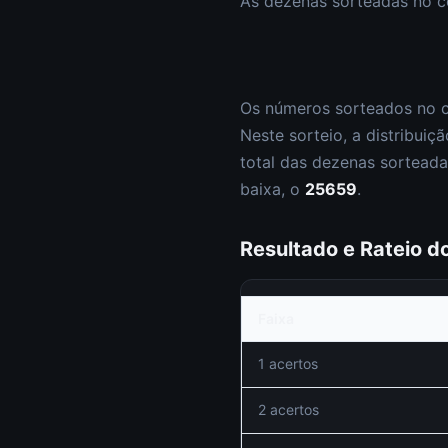
As dezenas sorteadas no 
Os números sorteados no 
Neste sorteio, a distribuiçã
total das dezenas sorteada
baixa, o
25659
.
Resultado e Rateio 
Faixa
1 acertos
2 acertos