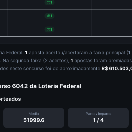
1
1
1
ria Federal
,
1
aposta
acertou/acertaram a faixa principal (
1
.
Na segunda faixa (
2 acertos
),
1
apostas foram premiada
buídos neste concurso foi de aproximadamente
R$ 610.503,
urso
6042
da
Loteria Federal
orteados
Média
Pares / Ímpares
51999.6
1
/
4