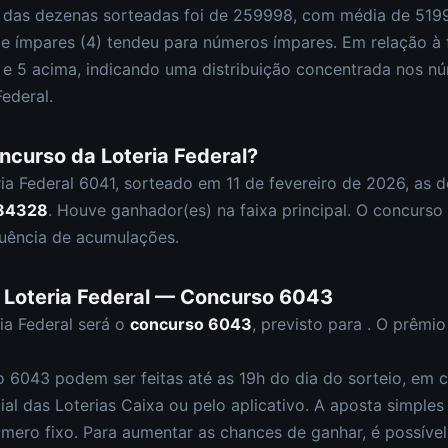
 das dezenas sorteadas foi de
259998
, com média de
519
 e ímpares (
4
)
tendeu para números ímpares
.
Em relação à 
0 e
5
acima, indicando uma distribuição
concentrada nos nú
Federal
.
oncurso da
Loteria Federal
?
ia Federal
6041
, sorteado em
11 de fevereiro de 2026
, as 
 84328
.
Houve ganhador(es) na faixa principal.
O concurso
uência de acumulações.
a
Loteria Federal
— Concurso
6043
ia Federal
será o
concurso
6043
, previsto para
. O prêmi
so
6043
podem ser feitas até as
19h
do dia do sorteio, em c
cial das Loterias Caixa ou pelo aplicativo. A aposta simple
úmero fixo
. Para aumentar as chances de ganhar, é possíve