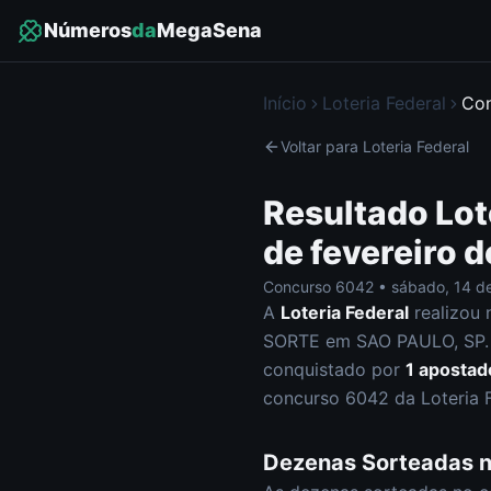
Números
da
MegaSena
Início
Loteria Federal
Co
Voltar para
Loteria Federal
Resultado
Lot
de fevereiro 
Concurso
6042
•
sábado
,
14 d
A
Loteria Federal
realizou 
SORTE em SAO PAULO, SP
.
conquistado por
1
apostad
concurso
6042
da
Loteria 
Dezenas Sorteadas 