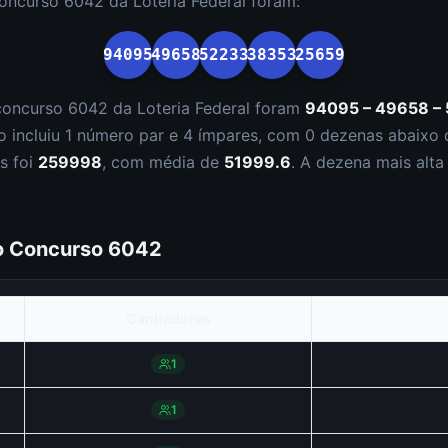
concurso
6042
da
Loteria Federal
foram:
94095
49658
52233
38353
25659
concurso
6042
da
Loteria Federal
foram
94095 – 49658 – 
o incluiu
1
número
par
e
4
ímpar
es
, com
0
dezena
s
abaixo 
s foi
259998
, com média de
51999.6
. A dezena mais alta
do Concurso
6042
Ganhadores
1
1