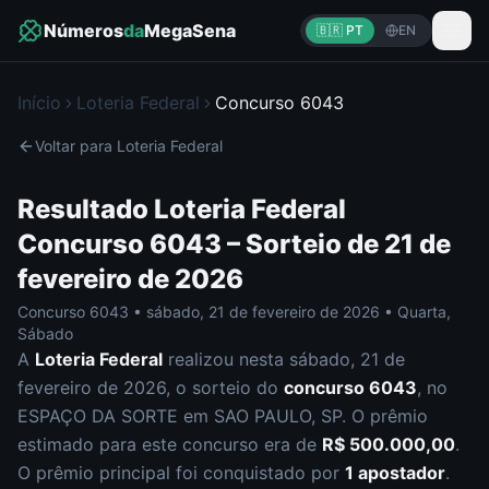
Números
da
MegaSena
🇧🇷 PT
EN
Início
Loteria Federal
Concurso
6043
Voltar para
Loteria Federal
Resultado
Loteria Federal
Concurso
6043
– Sorteio de
21 de
fevereiro de 2026
Concurso
6043
•
sábado
,
21 de fevereiro de 2026
•
Quarta,
Sábado
A
Loteria Federal
realizou nesta
sábado
,
21 de
fevereiro de 2026
, o sorteio do
concurso
6043
, no
ESPAÇO DA SORTE em SAO PAULO, SP
.
O prêmio
estimado para este concurso era de
R$ 500.000,00
.
O prêmio principal foi conquistado por
1
apostador
.