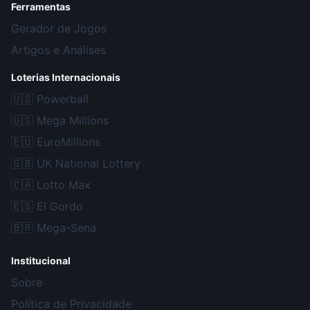
Ferramentas
Gerador de Jogos
Artigos e Análises
Loterias Internacionais
🇺🇸
Powerball
🇺🇸
Mega Millions
🇪🇺
EuroMillions
🇬🇧
UK National Lottery
🇨🇦
Lotto Max
🇪🇸
El Gordo
🇧🇷
Mega-Sena
Institucional
Sobre
Política de Privacidade