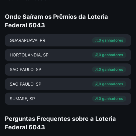
Onde Saíram os Prêmios da
Loteria
Federal
6043
GUARAPUAVA
, PR
0
ganhador
es
HORTOLANDIA
, SP
0
ganhador
es
SAO PAULO
, SP
0
ganhador
es
SAO PAULO
, SP
0
ganhador
es
SUMARE
, SP
0
ganhador
es
Perguntas Frequentes sobre a
Loteria
Federal
6043