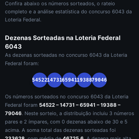
Confira abaixo os números sorteados, o rateio
completo e a análise estatística do concurso
6043
da
Loteria Federal
.
Dezenas Sorteadas na
Loteria Federal
6043
As dezenas sorteadas no concurso
6043
da
Loteria
Federal
foram:
54522
14731
65941
19388
79046
Os números sorteados no concurso
6043
da
Loteria
Federal
foram
54522 – 14731 – 65941 – 19388 –
79046
.
Neste sorteio, a distribuição incluiu
3
número
s
par
es
e
2
ímpar
es
, com
0
dezena
s
abaixo de 30 e
5
acima. A soma total das dezenas sorteadas foi
233628
, com média de
46725.6
. A dezena mais alta