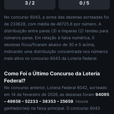
3
/
2
0
/
5
No concurso
6043
, a soma das dezenas sorteadas foi
de
233628
, com média de
46725.6
por número. A
distribuição entre pares (
3
) e ímpares (
2
)
tendeu para
números pares
.
Em relação à faixa numérica,
0
dezena
s
ficou/ficaram abaixo de 30 e
5
acima,
indicando uma distribuição
concentrada nos números
mais altos
no concurso
6043
da
Loteria Federal
.
Como Foi o Último Concurso da
Loteria
Federal
?
No concurso anterior,
Loteria Federal
6042
, sorteado
em
14 de fevereiro de 2026
, as dezenas foram
94095
– 49658 – 52233 – 38353 – 25659
.
Houve
ganhador(es) na faixa principal.
O concurso
6043