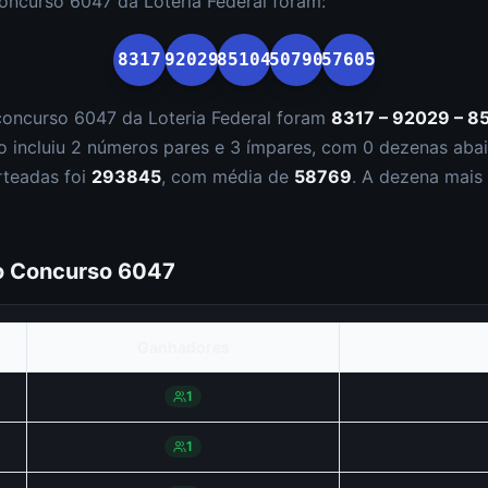
concurso
6047
da
Loteria Federal
foram:
8317
92029
85104
50790
57605
concurso
6047
da
Loteria Federal
foram
8317 – 92029 – 8
o incluiu
2
número
s
par
es
e
3
ímpar
es
, com
0
dezena
s
abai
rteadas foi
293845
, com média de
58769
. A dezena mais 
do Concurso
6047
Ganhadores
1
1