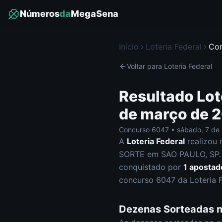
Números
da
MegaSena
Início
Loteria Federal
Co
Voltar para
Loteria Federal
Resultado
Lot
de março de 
Concurso
6047
•
sábado
,
7 de
A
Loteria Federal
realizou 
SORTE em SAO PAULO, SP
.
conquistado por
1
apostad
concurso
6047
da
Loteria 
Dezenas Sorteadas 