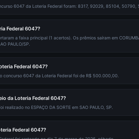
curso 6047 da Loteria Federal foram: 8317, 92029, 85104, 50790,
ia Federal 6047?
ertaram a faixa principal (1 acertos). Os prêmios saíram em CORUM
SAO PAULO/SP.
oteria Federal 6047?
do concurso 6047 da Loteria Federal foi de R$ 500.000,00.
eio da Loteria Federal 6047?
 foi realizado no ESPAÇO DA SORTE em SAO PAULO, SP.
teria Federal 6047?
Federal foi sorteado no dia 7 de março de 2026, sábado.