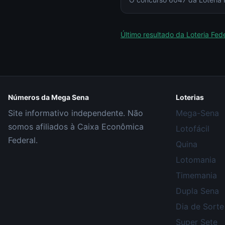
Último resultado da
Loteria Fed
Números da Mega Sena
Loterias
Site informativo independente. Não
Mega-Sena
somos afiliados à Caixa Econômica
Lotofácil
Federal.
Quina
Lotomania
Timemania
Dupla Sena
Dia de Sorte
Super Sete