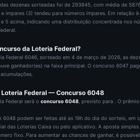
 das dezenas sorteadas foi de
293845
, com média de
587
) e ímpares (
3
)
tendeu para números ímpares
.
Em relação à
0 e
5
acima, indicando uma distribuição
concentrada nos nú
Federal
.
oncurso da
Loteria Federal
?
ia Federal
6046
, sorteado em
4 de março de 2026
, as dez
uve ganhador(es) na faixa principal.
O concurso
6047
pago
 acumulações.
a
Loteria Federal
— Concurso
6048
ia Federal
será o
concurso
6048
, previsto para
. O prêmi
so
6048
podem ser feitas até as
19h
do dia do sorteio, em c
cial das Loterias Caixa ou pelo aplicativo. A aposta simple
úmero fixo
. Para aumentar as chances de ganhar, é possíve