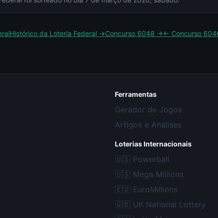
eral
Histórico da
Loteria Federal
→
Concurso
6048
→
← Concurso
604
Ferramentas
Gerador de Jogos
Artigos e Análises
Loterias Internacionais
🇺🇸
Powerball
🇺🇸
Mega Millions
🇪🇺
EuroMillions
🇬🇧
UK National Lottery