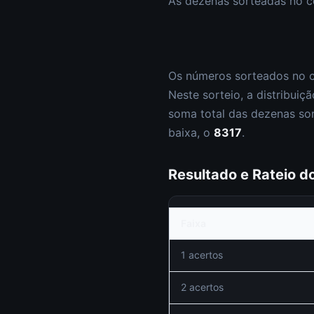
As dezenas sorteadas no 
Os números sorteados no 
Neste sorteio, a distribuiçã
soma total das dezenas so
baixa, o
8317
.
Resultado e Rateio 
Faixa
1 acertos
2 acertos