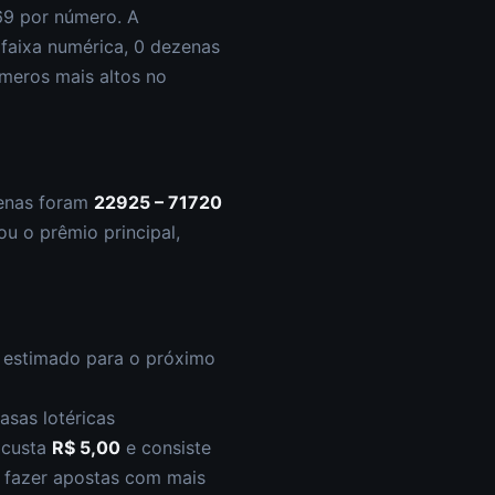
69
por número. A
 faixa numérica,
0
dezena
s
meros mais altos
no
enas foram
22925 – 71720
u o prêmio principal
,
o estimado para o próximo
asas lotéricas
s custa
R$ 5,00
e consiste
l fazer apostas com mais