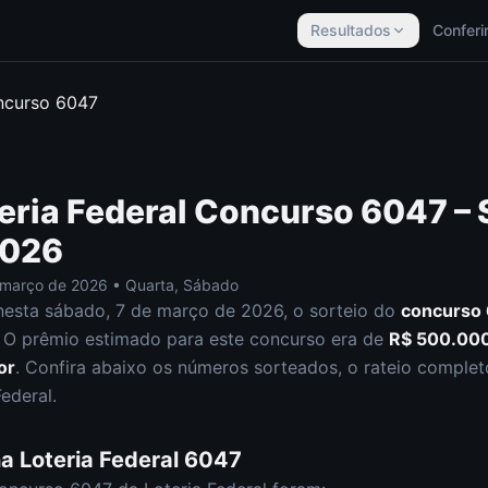
Resultados
Conferi
ncurso
6047
eria Federal
Concurso
6047
– 
2026
 março de 2026
•
Quarta, Sábado
nesta
sábado
,
7 de março de 2026
, o sorteio do
concurso
O prêmio estimado para este concurso era de
R$ 500.00
or
.
Confira abaixo os números sorteados, o rateio completo 
Federal
.
na
Loteria Federal
6047