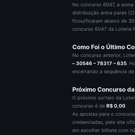
No concurso
6047
, a soma
distribuição entre pares (
2
ficou/ficaram abaixo de 3
concurso
6047
da
Loteria 
Como Foi o Último C
No concurso anterior,
Loter
– 30546 – 78317 – 635
.
Ho
encerrando a sequência de
Próximo Concurso d
O próximo sorteio da
Loter
concurso é de
R$ 0,00
.
As apostas para o concur
credenciadas, pelo site ofi
em escolher
bilhete com n