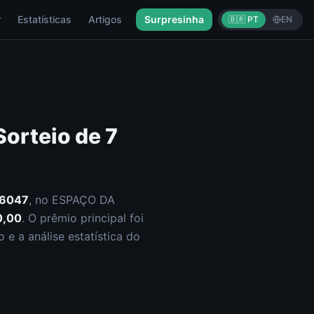
r
Estatísticas
Artigos
Surpresinha
🇧🇷 PT
EN
Sorteio de
7
6047
, no ESPAÇO DA
0,00
.
O prêmio principal foi
e a análise estatística do