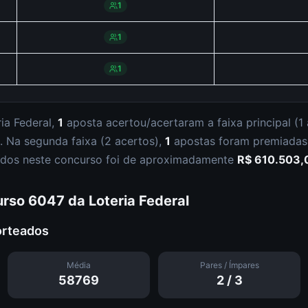
1
1
1
ia Federal
,
1
aposta
acertou/acertaram a faixa principal (
1
.
Na segunda faixa (
2 acertos
),
1
apostas foram premiada
buídos neste concurso foi de aproximadamente
R$ 610.503,
urso
6047
da
Loteria Federal
orteados
Média
Pares / Ímpares
58769
2
/
3