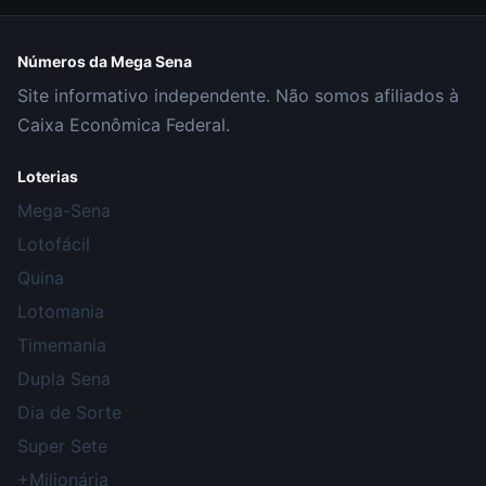
Números da Mega Sena
Site informativo independente. Não somos afiliados à
Caixa Econômica Federal.
Loterias
Mega-Sena
Lotofácil
Quina
Lotomania
Timemania
Dupla Sena
Dia de Sorte
Super Sete
+Milionária