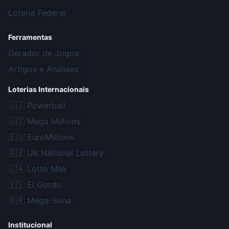
Loteria Federal
Ferramentas
Gerador de Jogos
Artigos e Análises
Loterias Internacionais
🇺🇸
Powerball
🇺🇸
Mega Millions
🇪🇺
EuroMillions
🇬🇧
UK National Lottery
🇨🇦
Lotto Max
🇪🇸
El Gordo
🇧🇷
Mega-Sena
Institucional