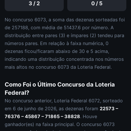
3
/
2
0
/
5
No concurso
6073
, a soma das dezenas sorteadas foi
de
257188
, com média de
51437.6
por número. A
distribuição entre pares (
3
) e ímpares (
2
)
tendeu para
números pares
.
Em relação à faixa numérica,
0
dezena
s
ficou/ficaram abaixo de 30 e
5
acima,
indicando uma distribuição
concentrada nos números
mais altos
no concurso
6073
da
Loteria Federal
.
Como Foi o Último Concurso da
Loteria
Federal
?
No concurso anterior,
Loteria Federal
6072
, sorteado
em
6 de junho de 2026
, as dezenas foram
22573 –
76376 – 45867 – 71865 – 38828
.
Houve
ganhador(es) na faixa principal.
O concurso
6073