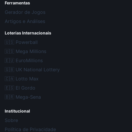
Ferramentas
Gerador de Jogos
Artigos e Análises
Loterias Internacionais
🇺🇸
Powerball
🇺🇸
Mega Millions
🇪🇺
EuroMillions
🇬🇧
UK National Lottery
🇨🇦
Lotto Max
🇪🇸
El Gordo
🇧🇷
Mega-Sena
Institucional
Sobre
Política de Privacidade