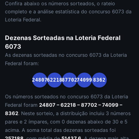
Confira abaixo os números sorteados, o rateio
completo e a análise estatística do concurso
6073
da
Loteria Federal
.
Dezenas Sorteadas na
Loteria Federal
6073
As dezenas sorteadas no concurso
6073
da
Loteria
Federal
foram:
24807
62218
87702
74099
8362
Os números sorteados no concurso
6073
da
Loteria
Federal
foram
24807 – 62218 – 87702 – 74099 –
8362
.
Neste sorteio, a distribuição incluiu
3
número
s
par
es
e
2
ímpar
es
, com
0
dezena
s
abaixo de 30 e
5
acima. A soma total das dezenas sorteadas foi
257188
, com média de
51437.6
. A dezena mais alta