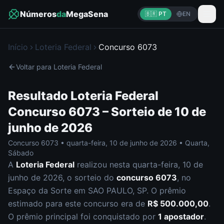
Números
da
MegaSena
🇧🇷 PT
EN
Início
Loteria Federal
Concurso
6073
Voltar para
Loteria Federal
Resultado
Loteria Federal
Concurso
6073
– Sorteio de
10 de
junho de 2026
Concurso
6073
•
quarta-feira
,
10 de junho de 2026
•
Quarta,
Sábado
A
Loteria Federal
realizou nesta
quarta-feira
,
10 de
junho de 2026
, o sorteio do
concurso
6073
, no
Espaço da Sorte em SAO PAULO, SP
.
O prêmio
estimado para este concurso era de
R$ 500.000,00
.
O prêmio principal foi conquistado por
1
apostador
.