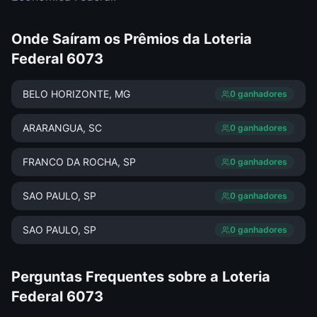
Onde Saíram os Prêmios da
Loteria
Federal
6073
BELO HORIZONTE
, MG
0
ganhador
es
ARARANGUA
, SC
0
ganhador
es
FRANCO DA ROCHA
, SP
0
ganhador
es
SAO PAULO
, SP
0
ganhador
es
SAO PAULO
, SP
0
ganhador
es
Perguntas Frequentes sobre a
Loteria
Federal
6073