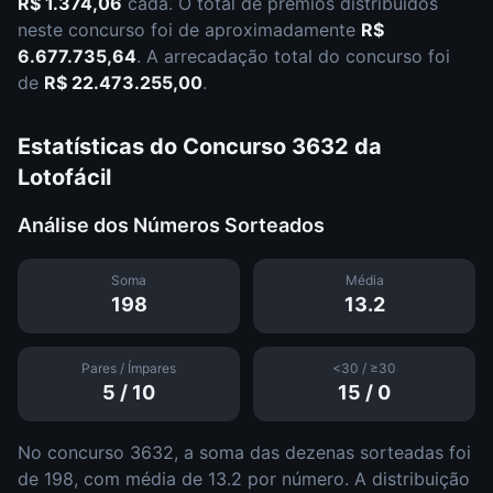
R$ 1.374,06
cada.
O total de prêmios distribuídos
neste concurso foi de aproximadamente
R$
6.677.735,64
.
A arrecadação total do concurso foi
de
R$ 22.473.255,00
.
Estatísticas do Concurso
3632
da
Lotofácil
Análise dos Números Sorteados
Soma
Média
198
13.2
Pares / Ímpares
<30 / ≥30
5
/
10
15
/
0
No concurso
3632
, a soma das dezenas sorteadas foi
de
198
, com média de
13.2
por número. A distribuição