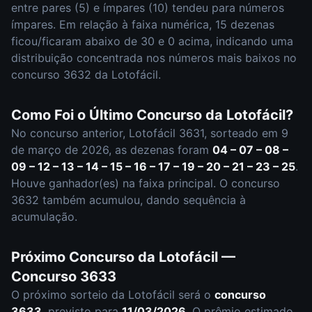
entre pares (
5
) e ímpares (
10
)
tendeu para números
ímpares
.
Em relação à faixa numérica,
15
dezena
s
ficou/ficaram abaixo de 30 e
0
acima, indicando uma
distribuição
concentrada nos números mais baixos
no
concurso
3632
da
Lotofácil
.
Como Foi o Último Concurso da
Lotofácil
?
No concurso anterior,
Lotofácil
3631
, sorteado em
9
de março de 2026
, as dezenas foram
04 – 07 – 08 –
09 – 12 – 13 – 14 – 15 – 16 – 17 – 19 – 20 – 21 – 23 – 25
.
Houve ganhador(es) na faixa principal.
O concurso
3632
também acumulou
,
dando sequência à
acumulação.
Próximo Concurso da
Lotofácil
—
Concurso
3633
O próximo sorteio da
Lotofácil
será o
concurso
3633
, previsto para
11/03/2026
. O prêmio estimado