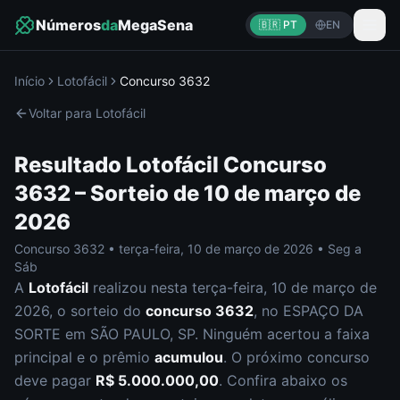
Números
da
MegaSena
🇧🇷 PT
EN
Início
Lotofácil
Concurso
3632
Voltar para
Lotofácil
Resultado
Lotofácil
Concurso
3632
– Sorteio de
10 de março de
2026
Concurso
3632
•
terça-feira
,
10 de março de 2026
•
Seg a
Sáb
A
Lotofácil
realizou nesta
terça-feira
,
10 de março de
2026
, o sorteio do
concurso
3632
, no ESPAÇO DA
SORTE em SÃO PAULO, SP
.
Ninguém acertou a faixa
principal e o prêmio
acumulou
. O próximo concurso
deve pagar
R$ 5.000.000,00
.
Confira abaixo os