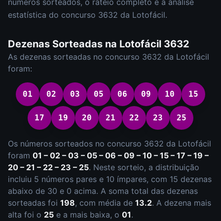
números sorteados, o rateio completo e a análise
estatística do concurso
3632
da
Lotofácil
.
Dezenas Sorteadas na
Lotofácil
3632
As dezenas sorteadas no concurso
3632
da
Lotofácil
foram:
01
02
03
05
06
09
10
15
17
19
20
21
22
23
25
Os números sorteados no concurso
3632
da
Lotofácil
foram
01 – 02 – 03 – 05 – 06 – 09 – 10 – 15 – 17 – 19 –
20 – 21 – 22 – 23 – 25
.
Neste sorteio, a distribuição
incluiu
5
número
s
par
es
e
10
ímpar
es
, com
15
dezena
s
abaixo de 30 e
0
acima. A soma total das dezenas
sorteadas foi
198
, com média de
13.2
. A dezena mais
alta foi o
25
e a mais baixa, o
01
.