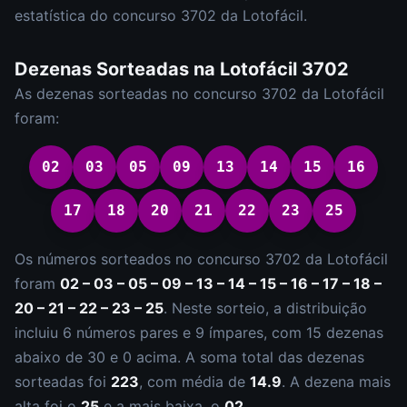
estatística do concurso
3702
da
Lotofácil
.
Dezenas Sorteadas na
Lotofácil
3702
As dezenas sorteadas no concurso
3702
da
Lotofácil
foram:
02
03
05
09
13
14
15
16
17
18
20
21
22
23
25
Os números sorteados no concurso
3702
da
Lotofácil
foram
02 – 03 – 05 – 09 – 13 – 14 – 15 – 16 – 17 – 18 –
20 – 21 – 22 – 23 – 25
.
Neste sorteio, a distribuição
incluiu
6
número
s
par
es
e
9
ímpar
es
, com
15
dezena
s
abaixo de 30 e
0
acima. A soma total das dezenas
sorteadas foi
223
, com média de
14.9
. A dezena mais
alta foi o
25
e a mais baixa, o
02
.