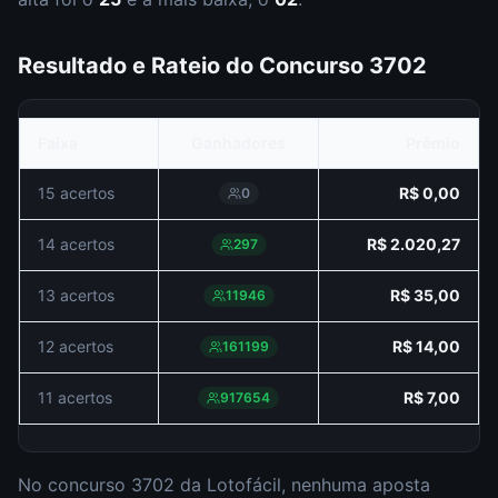
Resultado e Rateio do Concurso
3702
Faixa
Ganhadores
Prêmio
15 acertos
R$ 0,00
0
14 acertos
R$ 2.020,27
297
13 acertos
R$ 35,00
11946
12 acertos
R$ 14,00
161199
11 acertos
R$ 7,00
917654
No concurso
3702
da
Lotofácil
,
nenhuma aposta