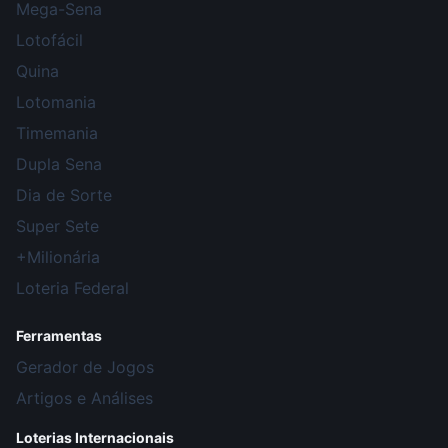
Mega-Sena
Lotofácil
Quina
Lotomania
Timemania
Dupla Sena
Dia de Sorte
Super Sete
+Milionária
Loteria Federal
Ferramentas
Gerador de Jogos
Artigos e Análises
Loterias Internacionais