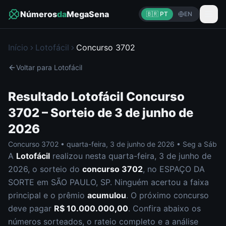
Números
da
MegaSena
🇧🇷 PT
EN
Início
Lotofácil
Concurso
3702
Voltar para
Lotofácil
Resultado
Lotofácil
Concurso
3702
– Sorteio de
3 de junho de
2026
Concurso
3702
•
quarta-feira
,
3 de junho de 2026
•
Seg a Sáb
A
Lotofácil
realizou nesta
quarta-feira
,
3 de junho de
2026
, o sorteio do
concurso
3702
, no ESPAÇO DA
SORTE em SÃO PAULO, SP
.
Ninguém acertou a faixa
principal e o prêmio
acumulou
. O próximo concurso
deve pagar
R$ 10.000.000,00
.
Confira abaixo os
números sorteados, o rateio completo e a análise