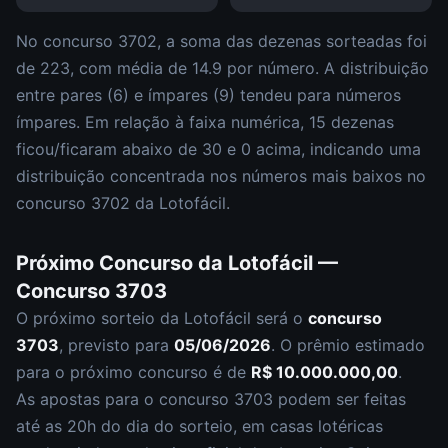
No concurso
3702
, a soma das dezenas sorteadas foi
de
223
, com média de
14.9
por número. A distribuição
entre pares (
6
) e ímpares (
9
)
tendeu para números
ímpares
.
Em relação à faixa numérica,
15
dezena
s
ficou/ficaram abaixo de 30 e
0
acima, indicando uma
distribuição
concentrada nos números mais baixos
no
concurso
3702
da
Lotofácil
.
Próximo Concurso da
Lotofácil
—
Concurso
3703
O próximo sorteio da
Lotofácil
será o
concurso
3703
, previsto para
05/06/2026
. O prêmio estimado
para o próximo concurso é de
R$ 10.000.000,00
.
As apostas para o concurso
3703
podem ser feitas
até as
20h
do dia do sorteio, em casas lotéricas