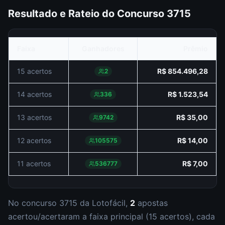
Resultado e Rateio do Concurso
3715
Faixa
Ganhadores
Prêmio
15 acertos
R$ 854.496,28
2
14 acertos
R$ 1.523,54
336
13 acertos
R$ 35,00
9742
12 acertos
R$ 14,00
105575
11 acertos
R$ 7,00
536777
No concurso
3715
da
Lotofácil
,
2
aposta
s
acertou/acertaram a faixa principal (
15 acertos
), cada