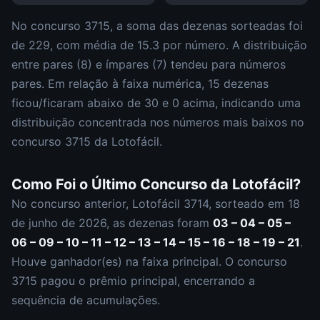
No concurso
3715
, a soma das dezenas sorteadas foi
de
229
, com média de
15.3
por número. A distribuição
entre pares (
8
) e ímpares (
7
)
tendeu para números
pares
.
Em relação à faixa numérica,
15
dezena
s
ficou/ficaram abaixo de 30 e
0
acima, indicando uma
distribuição
concentrada nos números mais baixos
no
concurso
3715
da
Lotofácil
.
Como Foi o Último Concurso da
Lotofácil
?
No concurso anterior,
Lotofácil
3714
, sorteado em
18
de junho de 2026
, as dezenas foram
03 – 04 – 05 –
06 – 09 – 10 – 11 – 12 – 13 – 14 – 15 – 16 – 18 – 19 – 21
.
Houve ganhador(es) na faixa principal.
O concurso
3715
pagou o prêmio principal
,
encerrando a
sequência de acumulações.