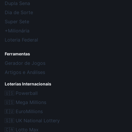
Dupla Sena
Dia de Sorte
Super Sete
+Milionária
Loteria Federal
Ferramentas
Gerador de Jogos
Artigos e Análises
Loterias Internacionais
🇺🇸
Powerball
🇺🇸
Mega Millions
🇪🇺
EuroMillions
🇬🇧
UK National Lottery
🇨🇦
Lotto Max