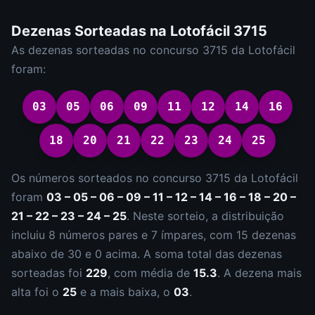
Dezenas Sorteadas na
Lotofácil
3715
As dezenas sorteadas no concurso
3715
da
Lotofácil
foram:
03
05
06
09
11
12
14
16
18
20
21
22
23
24
25
Os números sorteados no concurso
3715
da
Lotofácil
foram
03 – 05 – 06 – 09 – 11 – 12 – 14 – 16 – 18 – 20 –
21 – 22 – 23 – 24 – 25
.
Neste sorteio, a distribuição
incluiu
8
número
s
par
es
e
7
ímpar
es
, com
15
dezena
s
abaixo de 30 e
0
acima. A soma total das dezenas
sorteadas foi
229
, com média de
15.3
. A dezena mais
alta foi o
25
e a mais baixa, o
03
.