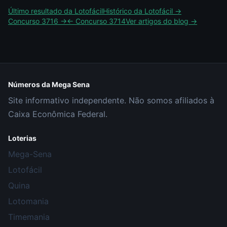
Último resultado da
Lotofácil
Histórico da
Lotofácil
→
Concurso
3716
→
← Concurso
3714
Ver artigos do blog →
Números da Mega Sena
Site informativo independente. Não somos afiliados à
Caixa Econômica Federal.
Loterias
Mega-Sena
Lotofácil
Quina
Lotomania
Timemania