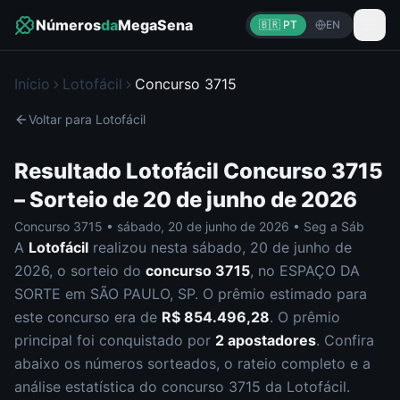
Números
da
MegaSena
🇧🇷 PT
EN
Início
Lotofácil
Concurso
3715
Voltar para
Lotofácil
Resultado
Lotofácil
Concurso
3715
– Sorteio de
20 de junho de 2026
Concurso
3715
•
sábado
,
20 de junho de 2026
•
Seg a Sáb
A
Lotofácil
realizou nesta
sábado
,
20 de junho de
2026
, o sorteio do
concurso
3715
, no ESPAÇO DA
SORTE em SÃO PAULO, SP
.
O prêmio estimado para
este concurso era de
R$ 854.496,28
.
O prêmio
principal foi conquistado por
2
apostador
es
.
Confira
abaixo os números sorteados, o rateio completo e a
análise estatística do concurso
3715
da
Lotofácil
.