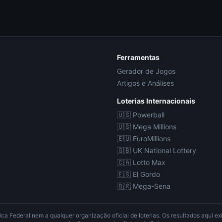
Ferramentas
Gerador de Jogos
Artigos e Análises
Loterias Internacionais
🇺🇸
Powerball
🇺🇸
Mega Millions
🇪🇺
EuroMillions
🇬🇧
UK National Lottery
🇨🇦
Lotto Max
🇪🇸
El Gordo
🇧🇷
Mega-Sena
a Federal nem a qualquer organização oficial de loterias. Os resultados aqui e