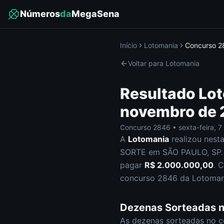
Números
da
MegaSena
Início
Lotomania
Concurso
2
Voltar para
Lotomania
Resultado
Lo
novembro de
Concurso
2846
•
sexta-feira
,
7
A
Lotomania
realizou nest
SORTE em SÃO PAULO, SP
.
pagar
R$ 2.000.000,00
.
C
concurso
2846
da
Lotoman
Dezenas Sorteadas 
As dezenas sorteadas no 