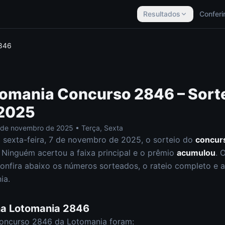
Resultados
Conferi
846
tomania
Concurso
2846
– Sort
 2025
 de novembro de 2025
•
Terça, Sexta
a
sexta-feira
,
7 de novembro de 2025
, o sorteio do
concur
Ninguém acertou a faixa principal e o prêmio
acumulou
. 
onfira abaixo os números sorteados, o rateio completo e a 
ia
.
na
Lotomania
2846
concurso
2846
da
Lotomania
foram: