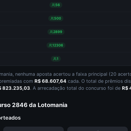
56
500
2899
12306
1
mania
,
nenhuma aposta acertou a faixa principal (
20 acert
 premiadas com
R$ 68.607,64
cada.
O total de prêmios di
$ 823.235,03
.
A arrecadação total do concurso foi de
R$ 
urso
2846
da
Lotomania
orteados