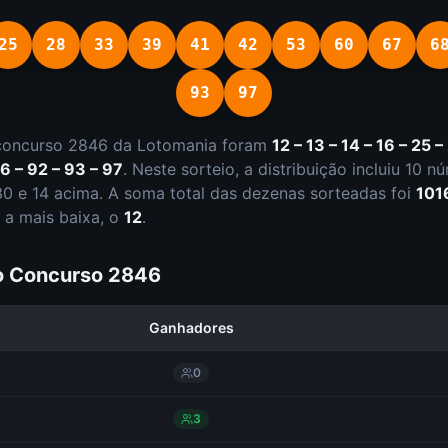
25
28
33
39
41
42
53
60
67
6
93
97
concurso
2846
da
Lotomania
foram
12 – 13 – 14 – 16 – 25 –
76 – 92 – 93 – 97
.
Neste sorteio, a distribuição incluiu
10
nú
30 e
14
acima. A soma total das dezenas sorteadas foi
101
 a mais baixa, o
12
.
do Concurso
2846
Ganhadores
0
3