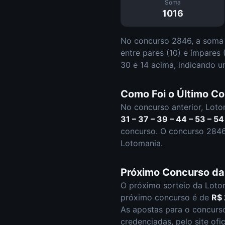
Soma
1016
No concurso
2846
, a soma
entre pares (
10
) e ímpares 
30 e
14
acima, indicando u
Como Foi o Último C
No concurso anterior,
Loto
31 – 37 – 39 – 44 – 53 – 54
concurso.
O concurso
284
Lotomania.
Próximo Concurso d
O próximo sorteio da
Loto
próximo concurso é de
R$
As apostas para o concur
credenciadas, pelo site ofi