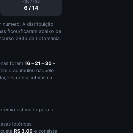
<30 / ≥30
6
/
14
 número. A distribuição
na
s
ficou/ficaram abaixo de
ncurso
2846
da
Lotomania
.
enas foram
16 – 21 – 30 –
rêmio acumulou naquele
ações consecutivas na
 prêmio estimado para o
asas lotéricas
s custa
R$ 3,00
e consiste