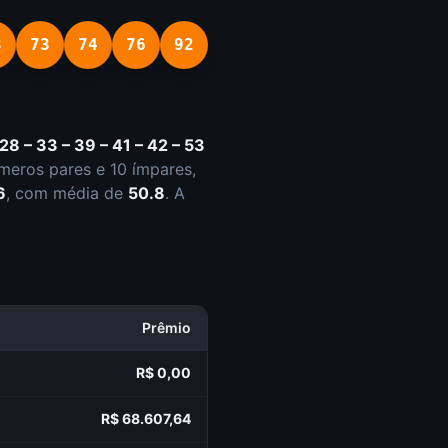
8
73
74
76
92
 28 – 33 – 39 – 41 – 42 – 53
mero
s
par
es
e
10
ímpar
es
,
6
, com média de
50.8
. A
Prêmio
R$ 0,00
R$ 68.607,64