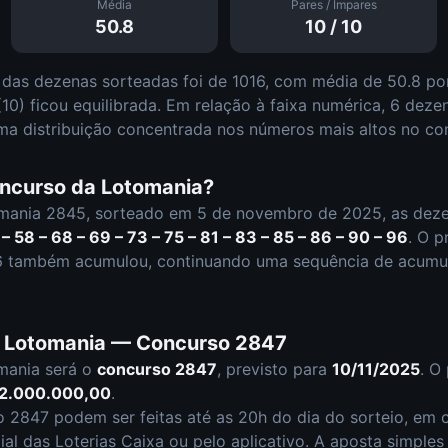
Média
Pares / Ímpares
50.8
10
/
10
 das dezenas sorteadas foi de
1016
, com média de
50.8
por
(
10
)
ficou equilibrada
.
Em relação à faixa numérica,
6
deze
ma distribuição
concentrada nos números mais altos
no co
oncurso da
Lotomania
?
mania
2845
, sorteado em
5 de novembro de 2025
, as dez
 – 58 – 68 – 69 – 73 – 75 – 81 – 83 – 85 – 86 – 90 – 96
.
O p
6
também acumulou
,
continuando uma sequência de acumul
a
Lotomania
— Concurso
2847
mania
será o
concurso
2847
, previsto para
10/11/2025
. O
 2.000.000,00
.
so
2847
podem ser feitas até as
20h
do dia do sorteio, em c
cial das Loterias Caixa ou pelo aplicativo. A aposta simple