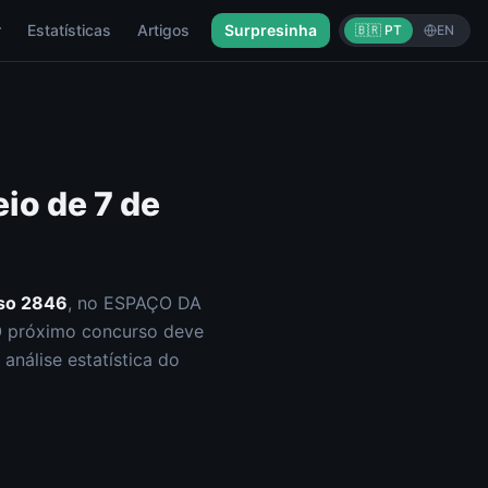
r
Estatísticas
Artigos
Surpresinha
🇧🇷 PT
EN
eio de
7 de
so
2846
, no ESPAÇO DA
O próximo concurso deve
análise estatística do