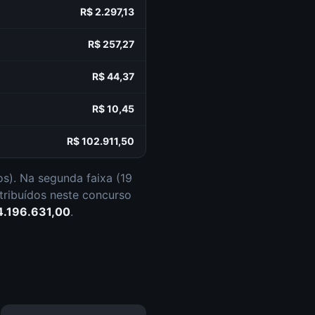
R$ 2.297,13
R$ 257,27
R$ 44,37
R$ 10,45
R$ 102.911,50
os
).
Na segunda faixa (
19
stribuídos neste concurso
4.196.631,00
.