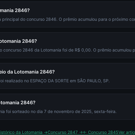
omania 2846?
 principal do concurso 2846. O prêmio acumulou para o próximo co
Lotomania 2846?
 do concurso 2846 da Lotomania foi de R$ 0,00. O prêmio acumulou 
teio da Lotomania 2846?
 foi realizado no ESPAÇO DA SORTE em SÃO PAULO, SP.
Lotomania 2846?
a foi sorteado no dia 7 de novembro de 2025, sexta-feira.
istórico da
Lotomania
→
Concurso
2847
→
← Concurso
2845
Ver arti