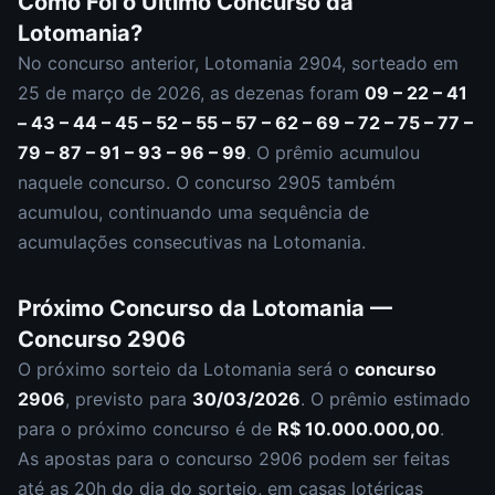
Como Foi o Último Concurso da
Lotomania
?
No concurso anterior,
Lotomania
2904
, sorteado em
25 de março de 2026
, as dezenas foram
09 – 22 – 41
– 43 – 44 – 45 – 52 – 55 – 57 – 62 – 69 – 72 – 75 – 77 –
79 – 87 – 91 – 93 – 96 – 99
.
O prêmio acumulou
naquele concurso.
O concurso
2905
também
acumulou
,
continuando uma sequência de
acumulações consecutivas na Lotomania.
Próximo Concurso da
Lotomania
—
Concurso
2906
O próximo sorteio da
Lotomania
será o
concurso
2906
, previsto para
30/03/2026
. O prêmio estimado
para o próximo concurso é de
R$ 10.000.000,00
.
As apostas para o concurso
2906
podem ser feitas
até as
20h
do dia do sorteio, em casas lotéricas