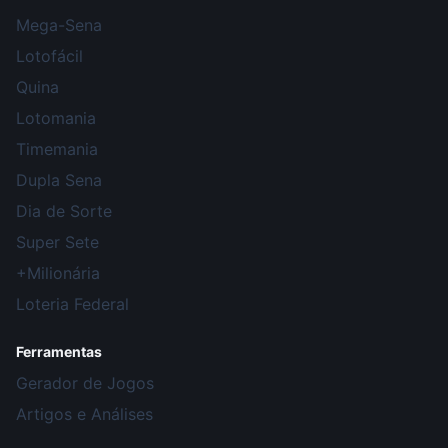
Mega-Sena
Lotofácil
Quina
Lotomania
Timemania
Dupla Sena
Dia de Sorte
Super Sete
+Milionária
Loteria Federal
Ferramentas
Gerador de Jogos
Artigos e Análises