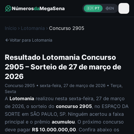
Números
da
MegaSena
🇧🇷 PT
EN
Início
Lotomania
Concurso
2905
Voltar para
Lotomania
Resultado
Lotomania
Concurso
2905
– Sorteio de
27 de março de
2026
Concurso
2905
•
sexta-feira
,
27 de março de 2026
•
Terça,
Sexta
A
Lotomania
realizou nesta
sexta-feira
,
27 de março
de 2026
, o sorteio do
concurso
2905
, no ESPAÇO DA
SORTE em SÃO PAULO, SP
.
Ninguém acertou a faixa
principal e o prêmio
acumulou
. O próximo concurso
deve pagar
R$ 10.000.000,00
.
Confira abaixo os