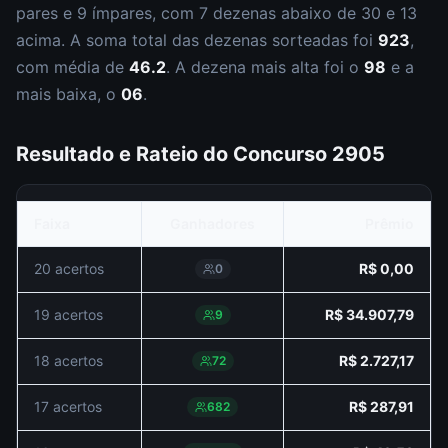
par
es
e
9
ímpar
es
, com
7
dezena
s
abaixo de 30 e
13
acima. A soma total das dezenas sorteadas foi
923
,
com média de
46.2
. A dezena mais alta foi o
98
e a
mais baixa, o
06
.
Resultado e Rateio do Concurso
2905
Faixa
Ganhadores
Prêmio
20 acertos
R$ 0,00
0
19 acertos
R$ 34.907,79
9
18 acertos
R$ 2.727,17
72
17 acertos
R$ 287,91
682