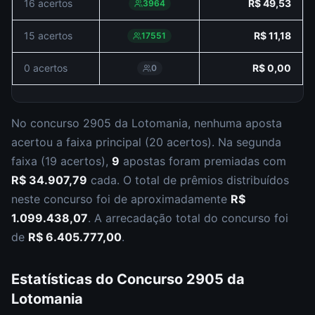
16 acertos
R$ 49,53
3964
15 acertos
R$ 11,18
17551
0 acertos
R$ 0,00
0
No concurso
2905
da
Lotomania
,
nenhuma aposta
acertou a faixa principal (
20 acertos
).
Na segunda
faixa (
19 acertos
),
9
apostas foram premiadas com
R$ 34.907,79
cada.
O total de prêmios distribuídos
neste concurso foi de aproximadamente
R$
1.099.438,07
.
A arrecadação total do concurso foi
de
R$ 6.405.777,00
.
Estatísticas do Concurso
2905
da
Lotomania