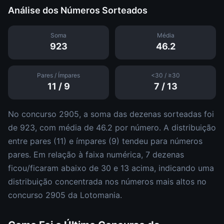
Análise dos Números Sorteados
Soma
Média
923
46.2
Pares / Ímpares
<30 / ≥30
11
/
9
7
/
13
No concurso
2905
, a soma das dezenas sorteadas foi
de
923
, com média de
46.2
por número. A distribuição
entre pares (
11
) e ímpares (
9
)
tendeu para números
pares
.
Em relação à faixa numérica,
7
dezena
s
ficou/ficaram abaixo de 30 e
13
acima, indicando uma
distribuição
concentrada nos números mais altos
no
concurso
2905
da
Lotomania
.