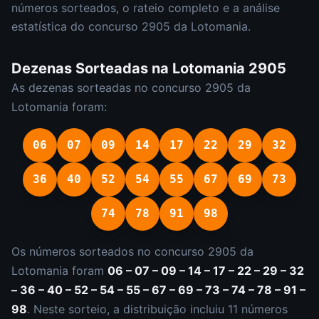
números sorteados, o rateio completo e a análise
estatística do concurso
2905
da
Lotomania
.
Dezenas Sorteadas na
Lotomania
2905
As dezenas sorteadas no concurso
2905
da
Lotomania
foram:
06
07
09
14
17
22
29
32
36
40
52
54
55
67
69
73
74
78
91
98
Os números sorteados no concurso
2905
da
Lotomania
foram
06 – 07 – 09 – 14 – 17 – 22 – 29 – 32
– 36 – 40 – 52 – 54 – 55 – 67 – 69 – 73 – 74 – 78 – 91 –
98
.
Neste sorteio, a distribuição incluiu
11
número
s