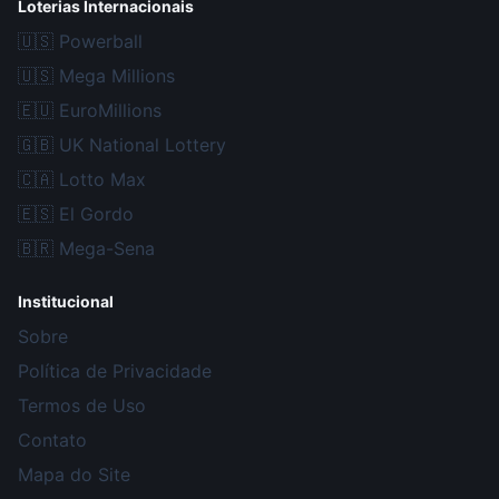
Loterias Internacionais
🇺🇸
Powerball
🇺🇸
Mega Millions
🇪🇺
EuroMillions
🇬🇧
UK National Lottery
🇨🇦
Lotto Max
🇪🇸
El Gordo
🇧🇷
Mega-Sena
Institucional
Sobre
Política de Privacidade
Termos de Uso
Contato
Mapa do Site