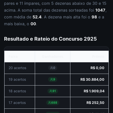
par
es
e
11
ímpar
es
, com
5
dezena
s
abaixo de 30 e
15
acima. A soma total das dezenas sorteadas foi
1047
,
com média de
52.4
. A dezena mais alta foi o
98
e a
mais baixa, o
00
.
Resultado e Rateio do Concurso
2925
Faixa
Ganhadores
Prêmio
20 acertos
R$ 0,00
0
19 acertos
R$ 30.884,00
9
18 acertos
R$ 1.909,04
91
17 acertos
R$ 252,50
688