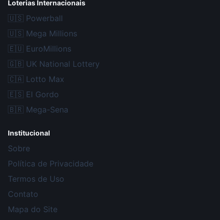
Loterias Internacionais
🇺🇸
Powerball
🇺🇸
Mega Millions
🇪🇺
EuroMillions
🇬🇧
UK National Lottery
🇨🇦
Lotto Max
🇪🇸
El Gordo
🇧🇷
Mega-Sena
Institucional
Sobre
Política de Privacidade
Termos de Uso
Contato
Mapa do Site