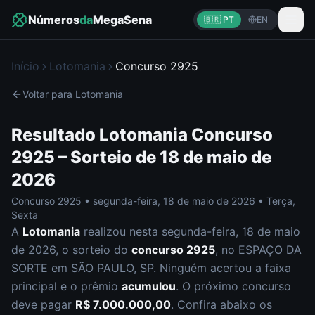
Números
da
MegaSena
🇧🇷 PT
EN
Início
Lotomania
Concurso
2925
Voltar para
Lotomania
Resultado
Lotomania
Concurso
2925
– Sorteio de
18 de maio de
2026
Concurso
2925
•
segunda-feira
,
18 de maio de 2026
•
Terça,
Sexta
A
Lotomania
realizou nesta
segunda-feira
,
18 de maio
de 2026
, o sorteio do
concurso
2925
, no ESPAÇO DA
SORTE em SÃO PAULO, SP
.
Ninguém acertou a faixa
principal e o prêmio
acumulou
. O próximo concurso
deve pagar
R$ 7.000.000,00
.
Confira abaixo os