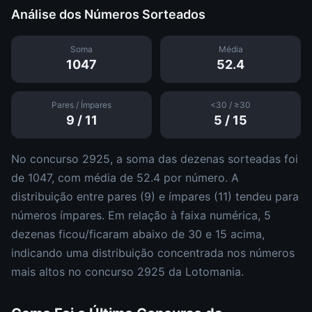
Análise dos Números Sorteados
Soma
Média
1047
52.4
Pares / Ímpares
<30 / ≥30
9
/
11
5
/
15
No concurso
2925
, a soma das dezenas sorteadas foi
de
1047
, com média de
52.4
por número. A
distribuição entre pares (
9
) e ímpares (
11
)
tendeu para
números ímpares
.
Em relação à faixa numérica,
5
dezena
s
ficou/ficaram abaixo de 30 e
15
acima,
indicando uma distribuição
concentrada nos números
mais altos
no concurso
2925
da
Lotomania
.