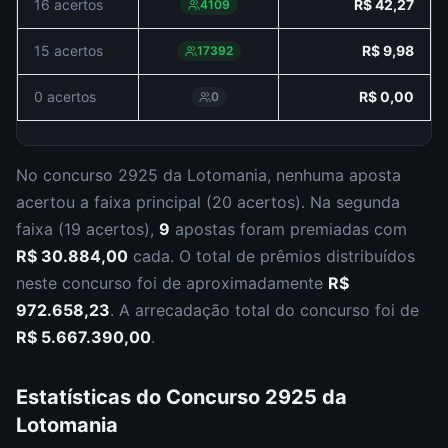
16 acertos
R$ 42,27
4109
15 acertos
R$ 9,98
17392
0 acertos
R$ 0,00
0
No concurso
2925
da
Lotomania
,
nenhuma aposta
acertou a faixa principal (
20 acertos
).
Na segunda
faixa (
19 acertos
),
9
apostas foram premiadas com
R$ 30.884,00
cada.
O total de prêmios distribuídos
neste concurso foi de aproximadamente
R$
972.658,23
.
A arrecadação total do concurso foi de
R$ 5.667.390,00
.
Estatísticas do Concurso
2925
da
Lotomania