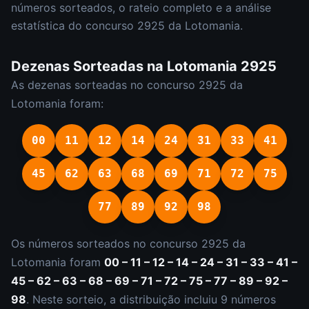
números sorteados, o rateio completo e a análise
estatística do concurso
2925
da
Lotomania
.
Dezenas Sorteadas na
Lotomania
2925
As dezenas sorteadas no concurso
2925
da
Lotomania
foram:
00
11
12
14
24
31
33
41
45
62
63
68
69
71
72
75
77
89
92
98
Os números sorteados no concurso
2925
da
Lotomania
foram
00 – 11 – 12 – 14 – 24 – 31 – 33 – 41 –
45 – 62 – 63 – 68 – 69 – 71 – 72 – 75 – 77 – 89 – 92 –
98
.
Neste sorteio, a distribuição incluiu
9
número
s