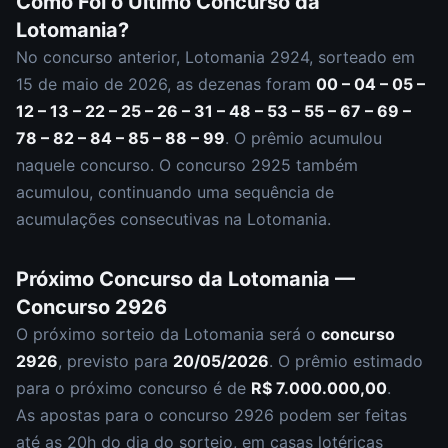
Como Foi o Último Concurso da
Lotomania
?
No concurso anterior,
Lotomania
2924
, sorteado em
15 de maio de 2026
, as dezenas foram
00 – 04 – 05 –
12 – 13 – 22 – 25 – 26 – 31 – 48 – 53 – 55 – 67 – 69 –
78 – 82 – 84 – 85 – 88 – 99
.
O prêmio acumulou
naquele concurso.
O concurso
2925
também
acumulou
,
continuando uma sequência de
acumulações consecutivas na Lotomania.
Próximo Concurso da
Lotomania
—
Concurso
2926
O próximo sorteio da
Lotomania
será o
concurso
2926
, previsto para
20/05/2026
. O prêmio estimado
para o próximo concurso é de
R$ 7.000.000,00
.
As apostas para o concurso
2926
podem ser feitas
até as
20h
do dia do sorteio, em casas lotéricas