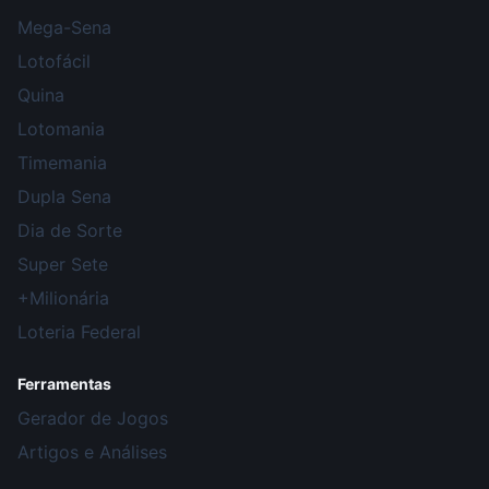
Mega-Sena
Lotofácil
Quina
Lotomania
Timemania
Dupla Sena
Dia de Sorte
Super Sete
+Milionária
Loteria Federal
Ferramentas
Gerador de Jogos
Artigos e Análises