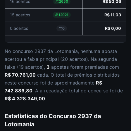
16 acertos
R$ 50,06
2650
15 acertos
R$ 11,03
12021
0 acertos
R$ 0,00
0
No concurso
2937
da
Lotomania
,
nenhuma aposta
acertou a faixa principal (
20 acertos
).
Na segunda
faixa (
19 acertos
),
3
apostas foram premiadas com
R$ 70.761,00
cada.
O total de prêmios distribuídos
neste concurso foi de aproximadamente
R$
742.886,80
.
A arrecadação total do concurso foi de
R$ 4.328.349,00
.
Estatísticas do Concurso
2937
da
Lotomania