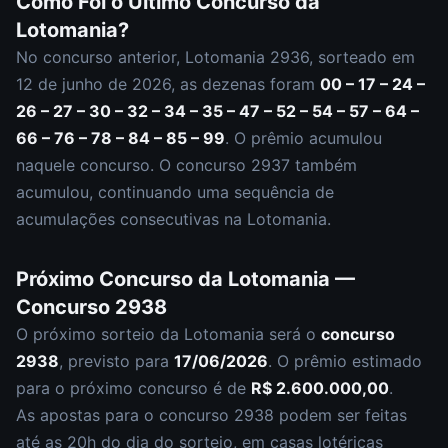
Como Foi o Último Concurso da
Lotomania
?
No concurso anterior,
Lotomania
2936
, sorteado em
12 de junho de 2026
, as dezenas foram
00 – 17 – 24 –
26 – 27 – 30 – 32 – 34 – 35 – 47 – 52 – 54 – 57 – 64 –
66 – 76 – 78 – 84 – 85 – 99
.
O prêmio acumulou
naquele concurso.
O concurso
2937
também
acumulou
,
continuando uma sequência de
acumulações consecutivas na Lotomania.
Próximo Concurso da
Lotomania
—
Concurso
2938
O próximo sorteio da
Lotomania
será o
concurso
2938
, previsto para
17/06/2026
. O prêmio estimado
para o próximo concurso é de
R$ 2.600.000,00
.
As apostas para o concurso
2938
podem ser feitas
até as
20h
do dia do sorteio, em casas lotéricas