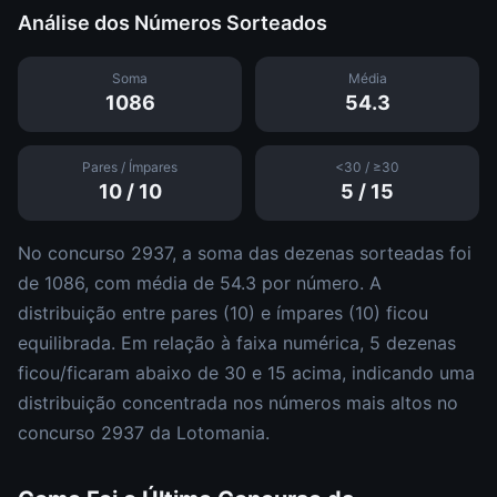
Análise dos Números Sorteados
Soma
Média
1086
54.3
Pares / Ímpares
<30 / ≥30
10
/
10
5
/
15
No concurso
2937
, a soma das dezenas sorteadas foi
de
1086
, com média de
54.3
por número. A
distribuição entre pares (
10
) e ímpares (
10
)
ficou
equilibrada
.
Em relação à faixa numérica,
5
dezena
s
ficou/ficaram abaixo de 30 e
15
acima, indicando uma
distribuição
concentrada nos números mais altos
no
concurso
2937
da
Lotomania
.