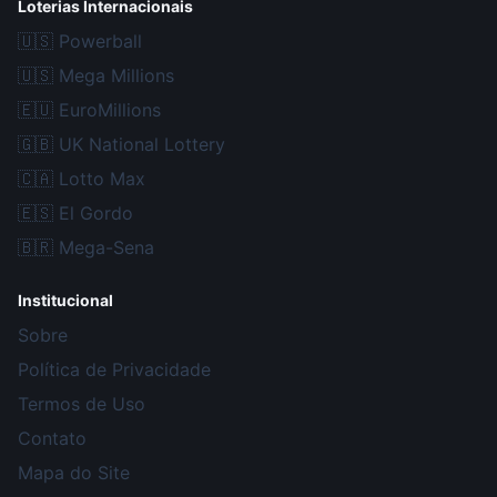
Loterias Internacionais
🇺🇸
Powerball
🇺🇸
Mega Millions
🇪🇺
EuroMillions
🇬🇧
UK National Lottery
🇨🇦
Lotto Max
🇪🇸
El Gordo
🇧🇷
Mega-Sena
Institucional
Sobre
Política de Privacidade
Termos de Uso
Contato
Mapa do Site