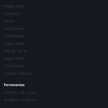
Mega-Sena
Lotofácil
Quina
Lotomania
Timemania
Dupla Sena
Dia de Sorte
Super Sete
+Milionária
Loteria Federal
Ferramentas
Gerador de Jogos
Artigos e Análises