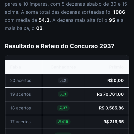
par
es
e
10
ímpar
es
, com
5
dezena
s
abaixo de 30 e
15
acima. A soma total das dezenas sorteadas foi
1086
,
com média de
54.3
. A dezena mais alta foi o
95
e a
mais baixa, o
02
.
Resultado e Rateio do Concurso
2937
Faixa
Ganhadores
Prêmio
20 acertos
R$ 0,00
0
19 acertos
R$ 70.761,00
3
18 acertos
R$ 3.585,86
37
17 acertos
R$ 316,65
419