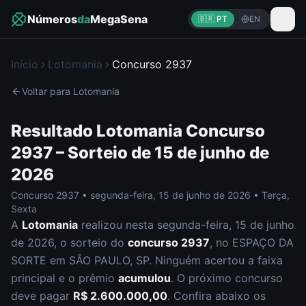
Números
da
MegaSena
🇧🇷 PT
EN
Início
Lotomania
Concurso
2937
Voltar para
Lotomania
Resultado
Lotomania
Concurso
2937
– Sorteio de
15 de junho de
2026
Concurso
2937
•
segunda-feira
,
15 de junho de 2026
•
Terça,
Sexta
A
Lotomania
realizou nesta
segunda-feira
,
15 de junho
de 2026
, o sorteio do
concurso
2937
, no ESPAÇO DA
SORTE em SÃO PAULO, SP
.
Ninguém acertou a faixa
principal e o prêmio
acumulou
. O próximo concurso
deve pagar
R$ 2.600.000,00
.
Confira abaixo os