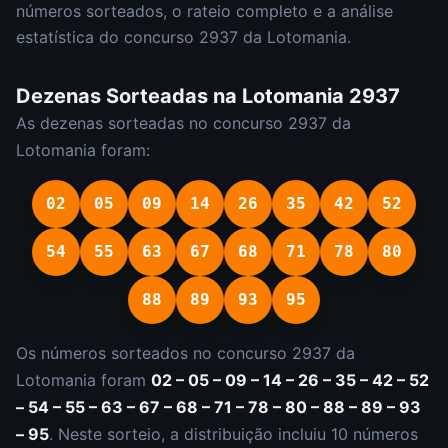
números sorteados, o rateio completo e a análise
estatística do concurso
2937
da
Lotomania
.
Dezenas Sorteadas na
Lotomania
2937
As dezenas sorteadas no concurso
2937
da
Lotomania
foram:
02
05
09
14
26
35
42
52
54
55
63
67
68
71
78
80
88
89
93
95
Os números sorteados no concurso
2937
da
Lotomania
foram
02 – 05 – 09 – 14 – 26 – 35 – 42 – 52
– 54 – 55 – 63 – 67 – 68 – 71 – 78 – 80 – 88 – 89 – 93
– 95
.
Neste sorteio, a distribuição incluiu
10
número
s